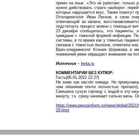
прямо на язык. «Это не работает, только
нужно действовать строго наоборот: перей
которых нарушается вкус. Также помогут
п
Отоларинголог Иван Лесков, в свою оче
отвечающий за запахи, восстанавливаетс
подстегнуть процесс можно с помощью вит
23 декабря сообщалось, что пациенты, 
граждане с тяжелой формой инфекции. По 
системы, в то время как у тяжелых пациен
связана с тяжестью болезни, отметила она
Врач-эпидемиолог Ксения
Шорикова
и им
пневмоний реже обращают внимания на поте
Источник
–
lenta.ru
КОММЕНТАРИИ БЕЗ КУПЮР:
Гость|06.01.2021 22:27|
Не знаю как насчёт
ковида
. Но
промучавш
чем обоняние почти полностью пропало)
Смешала сухую горчицу с водой и эту каш
минуту, т.к. сразу начинает сильно жечь. 
https://www.penzainform.ru/news/global/2021
19.html