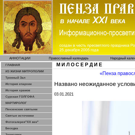
АННОТАЦИИ
Православный календарь
Народный кале
М И Л О С Е Р Д И Е
ГЛАВНАЯ
ИЗ ЖИЗНИ МИТРОПОЛИИ
«Пенза правос
Тронный Зал
Названо неожиданное услови
История епархии
История храмов
03.01.2021
Сурская ГОЛГОФА
МАРТИРОЛОГ
Пензенские святыни
Святые источники
Фотогалерея"ХХ век"
Беседка
Зарисовки