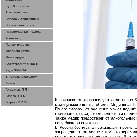
Щит Отечества
Воин-мученик
Вопросы священнику
Воскресная школа
Православные чудеса
Ковчежец
Паломничество
Миссионерство
Милосердие
Благотворительность
Ради ХРИСТА !
В помощь болящему
Архив
Альманах П Л
Газета П П С
К прививке от
коронавируса
желательно бы
Журнал П Е В
медицинского центра «Лидер Медицина» Ев
По его словам, от волнения может поднят
гормонов стресса, это дополнительно влия
Также медик предостерег от алкогольных
пару бокалов спиртного.
В России бесплатная вакцинация против 
запрещена, в том числе и тем, кто перебо
при отсутствии противопоказаний. Для то