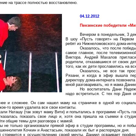
ение на трассе полностью восстановлено.
04.12.2012
Пензенские победители «Ми
Вечером в понедельник, 3 де
В шоу «Пусть говорят» на
П
ервом 
ребят из Нижнеломовского дома-инте
Оказалось, что после победы
самое главное, после телевизионно
Виктора. Андрей Махалов приглас
родители, отказавшиеся от своих д
того, как их дети прославились на в
Оказалось, не все так про
Рязани, и когда в эфир вышла пе
директору дома-интерната позвонила
мной разговаривать, но я мама Дании
Но воспитатель Дани Надеж
надо встретиться. С тех пор Даня 
чнее и сложнее. Он сам нашел маму на страничке в одной из социал
кое-то время удалила все свои контакты.
кали Наташу (так зовут маму Вити) и попытались в программе «Пусть го
казалась показать свое лицо и, хотя она пришла на съемки в студи
йти общие темы для разговора с мамой.
ы не только организовали прямой эфир в студии программы, но и побы
ршеннолетия Кочкин и Анастасьин, показали их быт и распорядок дня.
 стремится к осуществлению своей мечты. Даниил осваивает професс