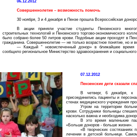
06.12.2012
Совершеннолетие – возможность помочь
30 ноября, 3 и 4 декабря в Пензе прошла Всероссийская донор
В акции приняли участие студенты Пензенского многоп
строительных технологий и Пензенского торгово-экономического колл
было собрано более
50 литров
крови. Подобные акции проходят в Пен
гражданина. Совершеннолетие — не только возрастное понятие, но и 
— Каждый " новоиспеченный донор» в ближайшее время п
сообщило региональное Министерство здравоохранения и социального 
07.12.2012
Пензенские дети сказали с
В четверг, 6 декабря, к 
присоединились пациенты и персона
стенах медицинского учреждения пр
Утром на территории больн
крови. Сотрудники больницы спешили 
насколько важна и необходима донор
В это время маленькие пац
«Больше доноров - больше жизни».
«В творческих состязаниях п
лечении в детской больнице. Само