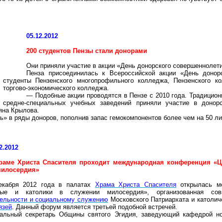
05.12.2012
200 студентов Пензы стали донорами
Они приняли участие в акции «День донорского совершеннолет
Пенза присоединилась к Всероссийской акции «День донор
студенты Пензенского многопрофильного колледжа, Пензенского к
торгово-экономического колледжа.
— Подобные акции проводятся в Пензе с 2010 года. Традицион
средне-специальных учебных заведений приняли участие в донор
яна Крылова.
» в ряды доноров, пополнив запас гемокомпонентов более чем на
50 л
2.2012
раме Христа Спасителя проходит международная конференция «Ц
милосердия»
екабря 2012 года в палатах
Храма Христа Спасителя
открылась ме
ные и католики в служении милосердия», организованная с
тельности и социальному служению
Московского Патриархата и католи
язей
. Данный форум является третьей подобной встречей.
ральный секретарь Общины святого Эгидия, заведующий кафедрой н