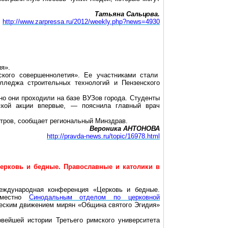
Татьяна Сальцова.
http://www.zarpressa.ru/2012/weekly.php?news=4930
ия».
ского совершеннолетия». Ее участниками стали
олледжа строительных технологий и Пензенского
но они проходили на базе ВУЗов города. Студенты
ской акции впервые, — пояснила главный врач
итров
, сообщает региональный Минздрав.
Вероника АНТОНОВА
http://pravda-news.ru/topic/16978.html
ерковь и бедные. Православные и католики в
ждународная конференция «Церковь и бедные.
овместно
Синодальным отделом по церковной
ческим движением мирян «Община святого Эгидия»
овейшей истории
Т
ретьего римского университета