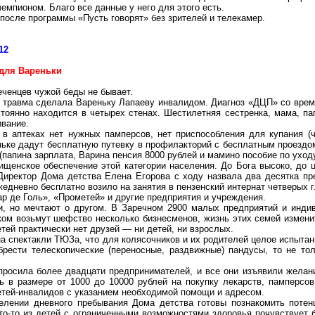
емпионом. Благо все данные у него для этого есть.
после программы «Пусть говорят» без зрителей и телекамер.
12
для Вареньки
еченцев чужой беды не бывает.
 травма сделала Вареньку Лапаеву инвалидом. Диагноз «ДЦП» со врем
стоянно находится в четырех стенах. Шестилетняя сестренка, мама, п
ивание.
 в аптеках нет нужных памперсов, нет приспособления для купания (
ьке дадут бесплатную путевку в профилакторий с бесплатным проездом,
(папина зарплата, Варина пенсия 8000 рублей и мамино пособие по уходу
ищенское обеспечение этой категории населения. До Бога высоко, до ц
Директор Дома детства Елена Егорова с ходу назвала два десятка пр
едневно бесплатно возило на занятия в пензенский интернат четверых 
р де Голь», «Прометей» и другие предприятия и учреждения.
и, но мечтают
о
другом. В
Заречном
2900 малых предприятий и индив
ом возьмут шефство несколько бизнесменов, жизнь этих семей измени
тей практически нет друзей — ни детей, ни взрослых.
а спектакли ТЮЗа, что для колясочников и их родителей целое испытан
рести телескопические (переносные, раздвижные) пандусы, то не тол
просила более двадцати предпринимателей, и все они изъявили желан
 в размере от 1000 до 10000 рублей на покупку лекарств, памперсо
детей-инвалидов с указанием необходимой помощи и адресом.
тделении дневного пребывания Дома детства готовы познакомить по
кто-то из детей с ограниченными возможностями здоровья почувствует