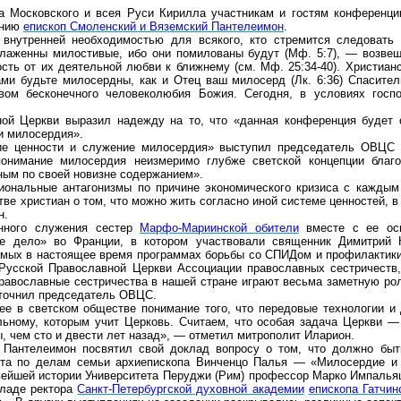
 Московского и всея Руси Кирилла участникам и гостям конференци
ению
епископ Смоленский и Вяземский Пантелеимон
.
 внутренней необходимостью для всякого, кто стремится следовать
женны милостивые, ибо они помилованы будут (Мф. 5:7), — возвеща
сть от их деятельной любви к ближнему (см. Мф. 25:34-40). Христиан
ами будьте милосердны, как и Отец ваш милосерд (Лк. 6:36) Спасите
вом бесконечного человеколюбия Божия. Сегодня, в условиях госпо
ой Церкви выразил надежду на то, что «данная конференция будет с
и милосердия».
ие ценности и служение милосердия» выступил председатель ОВЦС
понимание милосердия неизмеримо глубже светской концепции благот
ным по своей новизне содержанием».
циональные антагонизмы по причине экономического кризиса с каждым
ве христиан о том, что можно жить согласно иной системе ценностей, 
н.
нного служения сестер
Марфо-Мариинской обители
вместе с ее осн
ое дело» во Франции, в котором участвовали священник Димитрий
мых в настоящее время программах борьбы со СПИДом и профилактики 
 Русской Православной Церкви Ассоциации православных сестричеств
православные сестричества в нашей стране играют весьма заметную р
точнил председатель ОВЦС.
е в светском обществе понимание того, что передовые технологии и 
ьному, которым учит Церковь. Считаем, что особая задача Церкви — 
, чем сто и двести лет назад», — отметил митрополит Иларион.
 Пантелеимон посвятил свой доклад вопросу о том, что должно быт
ета по делам семьи архиепископа Винченцо Палья — «Милосердие и
ейшей истории Университета Перуджи (Рим) профессор Марко Импальяц
кладе ректора
Санкт-Петербургской духовной академии
епископа Гатчин