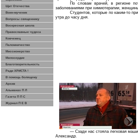
По словам врачей, в регионе по
Щит Отечества
заболеваниями при химиотерапии, женщины 
Студентов, которые по каким-то пр
Воин-мученик
утра до часу дня.
Вопросы священнику
Воскресная школа
Православные чудеса
Ковчежец
Паломничество
Миссионерство
Милосердие
Благотворительность
Ради ХРИСТА !
В помощь болящему
Архив
Альманах П Л
Газета П П С
Журнал П Е В
— Сзади нас стояла легковая машин
Александр.