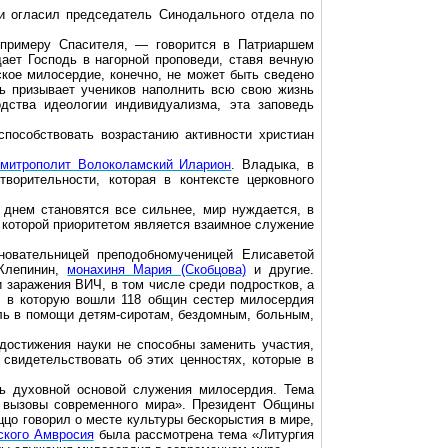
и огласил председатель Синодального отдела по
 примеру Спасителя, — говорится в Патриаршем
ет Господь в нагорной проповеди, ставя вечную
ское милосердие, конечно, не может быть сведено
ль призывает учеников наполнить всю свою жизнь
дства идеологии индивидуализма, эта заповедь
пособствовать возрастанию активности христиан
митрополит Волоколамский Иларион
. Владыка, в
ворительности, которая в контексте церковного
 днем становятся все сильнее, мир нуждается, в
в которой приоритетом является взаимное служение
овательницей преподобномученицей Елисаветой
 Клепинин,
монахиня Мария (Скобцова)
и другие.
заражения ВИЧ, в том числе среди подростков, а
, в которую вошли 118 общин сестер милосердия
оль в помощи детям-сиротам, бездомным, больным,
достижения науки не способны заменить участия,
свидетельствовать об этих ценностях, которые в
ь духовной основой служения милосердия. Тема
 вызовы современного мира». Президент Общины
цо говорил о месте культуры бескорыстия в мире,
ского Амвросия
была рассмотрена тема «Литургия