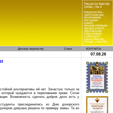
Детское творчество
Стихи
КОНТАКТЫ
07.08.26
МИ
стойной альтернативы ей нет. Зачастую только за
 который нуждается в переливании крови. Сотни
кции. Возможность сделать доброе дело есть у
 студенты присоединились ко Дню донорского
донором девушка решила по примеру мамы. Та во