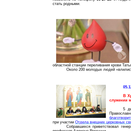
стать родными.
областной станции переливания крови Тать
Около 200 молодых людей «влились
05.1
В Х
служении 
5 д
Православ
благотвори
при участии
Отдела внешних церковных св
Собравшихся приветствовал гене
профессор Адриано Роккуччи.