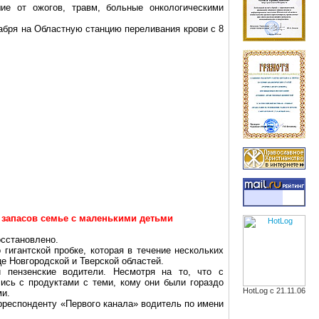
ие от ожогов, травм, больные онкологическими
кабря на Областную станцию переливания крови с 8
 запасов семье с маленькими детьми
осстановлено.
игантской пробке, которая в течение нескольких
е Новгородской и Тверской областей.
и пензенские водители. Несмотря на то, что с
сь с продуктами с теми, кому они были гораздо
HotLog с 21.11.06
ми.
орреспонденту «Первого канала» водитель по имени