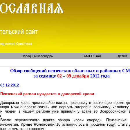
Народный календарь
ВИДЕО-ЗАЛ
Детям
Обзор сообщений пензенских областных и районных С
за седмицу
02 – 09 декабря
2012 года
03.12.2012
Пензенский регион нуждается в донорской крови
Донорская кровь чрезвычайно важна, поскольку в настоящее время до
онора можно спасти жизнь или вернуть здоровье больному человеку,
х людей в нашем регионе уже приняли участие во Всероссийской а
о.
Возле передвижного пункта забора крови очередь. Пензенские
еннолетия.
Ирине Яблоковой
18 исполнилось в прошлом году. Стать 
ться и думать о
хорошем
.