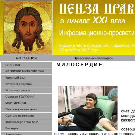
АННОТАЦИИ
Православный календарь
М И Л О С Е Р Д И Е
ГЛАВНАЯ
ИЗ ЖИЗНИ МИТРОПОЛИИ
Тронный Зал
История епархии
История храмов
Сурская ГОЛГОФА
МАРТИРОЛОГ
Пензенские святыни
счет д
молоды
Святые источники
каждог
Фотогалерея"ХХ век"
Беседка
соверш
время процедуры просила дочь не волнова
Зарисовки