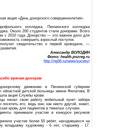
ская акция «День донорского совершеннолетия».
рофильного колледжа, Пензенского колледжа
еджа. Около 200 студентов стали донорами. Всего
зе с 2010 года. Донорство — это важное дело для
возможность совершить взрослый поступок.
олучит свидетельство о первой кроводаче, —
развития.
Александр ВОЛОДИН
Фото: health.pnzreg.ru
http://ng58.ru/news/society/
пасибо врачам-донорам
донорскому движению в Пензенской губернии
л областной детской больницы имени Филатова. В
ошла акция Службы крови.
ицы начал свою работу мобильный пункт забора
посетить его, ведь они, как никто другой, знают,
ская кровь для пациентов в тяжелых случаях.
иенты принимали участие в конкурсе рисунков
риняли участие более 50 ребят, находившихся на
му младшему художнику - 6 лет, старшему - 17.