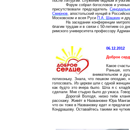
после Литургии: служение бедным и убоги
Форум собрал богословов и ученых 
присутствовали председатель
Синодальн
Смирнов
, апостольский нунций в Российс
Московском и всея Руси
П.А. Шашкин
и дру
На заседании конференции митроп
благим трудам и в связи с 50-летием со 
римского университета профессору Адриан
06.12.2012
Доброе сер
Какое счасть
Раньше, хо
внимательном и душ
потихоньку. Знала, что пешком опоздаю, 
голосовать. Из церкви шли с одной женщин
как будто это вчера было. Шла я с кладб
сделали. Мне стыдно было до ужаса. Говорю
Дорогой Володя, низко тебе клан
расскажу. Живёт в Названовке Юра Мангаев
что он тоже в Названовку едет и предлагал
Кондрашову. Оставайтесь такими же чутким