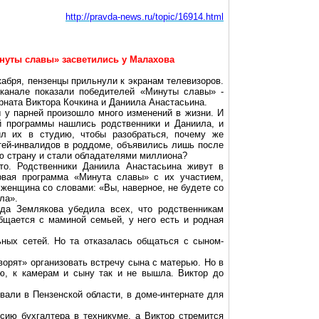
http://pravda-news.ru/topic/16914.html
нуты славы» засветились у Малахова
кабря, пензенцы прильнули к экранам телевизоров.
канале показали победителей «Минуты славы» -
рната Виктора Кочкина и Даниила Анастасьина.
 у парней произошло много изменений в жизни. И
й программы нашлись родственники и Даниила, и
ил их в студию, чтобы разобраться, почему же
етей-инвалидов в роддоме, объявились лишь после
сю страну и стали обладателями миллиона?
сто. Родственники Даниила Анастасьина живут в
рвая программа «Минута славы» с их участием,
 женщина со словами: «Вы, наверное, не будете со
ла».
да Землякова убедила всех, что родственникам
общается с маминой семьей, у него есть и родная
ьных сетей. Но та отказалась общаться с сыном-
ворят» организовать встречу сына с матерью. Но в
ю, к камерам и сыну так и не вышла. Виктор до
вали в Пензенской области, в доме-интернате для
ию бухгалтера в техникуме, а Виктор стремится