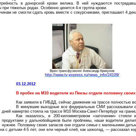
требность в донорской крови велика. В ней нуждаются пострадавш
при тяжелых родах. Особенно ценится 4-я группа крови.
ичинам не смогли сдать кровь вместе с сокурсниками, приглашают 4 де
Врач-трансфузиолог Александр Крикунов
http://www.tv-express.ru/news_info/24109/
03.12.2012
В пробке на М10 водители из Пензы отдали половину своих
Как заявили в ГИБДД, сейчас движение на трассе полностью в
В минувшие выходные все федеральные СМИ рассказывали о г
дней намертво стояла на трассе М10 Москва-Санкт-Петербург на границ
Как оказалось, в 200-киломметровом «заточении» стояли 
продуктами у дальнобойщиков были проблемы, наши водители делили
нужнее. Половину своих запасов они отдали семье с маленькими деть
а с детьми 4-5 лет, они ели черный хлеб, как шоколад, — рассказал к