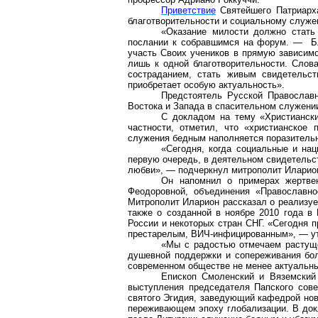
Приветствие
Святейшего Патриарха
благотворительности и социальному служ
«Оказание милости должно стать
послании к
собравшимся
на форум. — Бла
участь
С
воих учеников в прямую зависимо
лишь к одной благотворительности. Слов
состраданием, стать живым свидетельст
приобретает особую актуальность».
Предстоятель Русской Православн
Востока и Запада в спасительном служени
С докладом на тему «Христианск
частности, отметил, что «христианское 
служения бедным наполняется поразитель
«Сегодня, когда социальные и на
первую очередь, в деятельном свидетельст
любви», — подчеркнул митрополит Иларио
Он напомнил о примерах жертве
Феодоровной, объединения «Православн
Митрополит Иларион рассказал о реализуе
также о созданной в ноябре 2010 года в
России и некоторых стран СНГ. «Сегодня 
престарелым, ВИЧ-инфицированным», — у
«Мы с радостью отмечаем растуще
душевной поддержки и сопереживания бол
современном обществе не менее актуальны
Епископ Смоленский и Вяземский
выступления председателя Папского сов
святого Эгидия, заведующий кафедрой нов
переживающем эпоху глобализации. В до