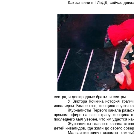
Как заявили в ГИБДД, сейчас движ
сестра, и двоюродные братья и сестры.
У Виктора Кочкина история траги
инвалидом. Более того, женщина спустя ка
Журналисты
П
ервого канала разыс
прямом эфире на всю страну женщина от
последнего был уверен, что им удастся на
Журналисты главного канала стран
детей инвалидов, где жили до своего сове
Мальчишки живут скромно, каждый