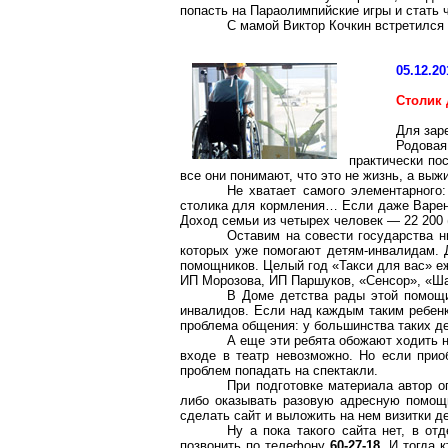
попасть на Параолимпийские игры и стать ч
С мамой Виктор Кочкин встретился 
05.12.20
Столик 
Для зар
Родовая
практически по
все они понимают, что это не жизнь, а выж
Не хватает самого элементарного:
столика для кормления
… Е
сли даже Варен
Доход семьи из четырех человек — 22 200 
Оставим на совести государства н
которых уже помогают детям-инвалидам. 
помощников. Целый год «Такси для вас» еж
ИП Морозова, ИП Паршуков, «Сенсор», «Ша
В Доме детства рады этой помощ
инвалидов. Если над каждым таким ребенк
проблема общения: у большинства таких де
А еще эти ребята обожают ходить н
входе в театр невозможно. Но если приоб
проблем попадать на спектакли.
При подготовке материала автор о
либо оказывать разовую адресную помощь
сделать сайт и выложить на нем визитки 
Ну а пока такого сайта нет, в о
позвонить по телефону
60-27-18
. И тогда 