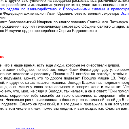
м». В других выступлениях на заседании раскрывались различные аспе
из российских и итальянских университетов, участников социальных и 
ого отдела по взаимодействию с Вооруженными силами и правоохр
кой Федерации архиепископ Иван Юркович, ответственный секретарь
Эксп
гие.
олит Волоколамский Иларион по благословению Святейшего Патриарха 
дня рождения» вручил генеральному секретарю Общины святого Эгидия,
но Роккуччи орден преподобного Сергия Радонежского.
дце
е, что в наше время, есть еще люди, которые не очерствели душой.
ть и жили
победнее
, но всё же, люди были ближе друг другу, сопереж
евном человеке и расскажу. Пошла я 21 октября на автобус, чтобы в 
но подумала, может, кто по дороге подвезёт. Прошло машин 13. Руку,
ой, и вдруг останавливается машина: Володя Шарков нас подвезти пред
ища, а он машину свою останавливает и говорит жене и сынишке: "Лезь
 ему, что, мол, не сяду я Володя, так нельзя, а он в ответ: "Они
помол
яюсь, сердечное тебе спасибо за твою отзывчивость, здоровья тебе 
. Несколько раз я высиживала в больнице со сломанной ногой до 5 веч
 подвезти. Сам-то он приезжий, и я его даже и призабыла, а он вот ув
и, в том числе и к нам, пожилым людям, и вам воздастся. Счастья вам,