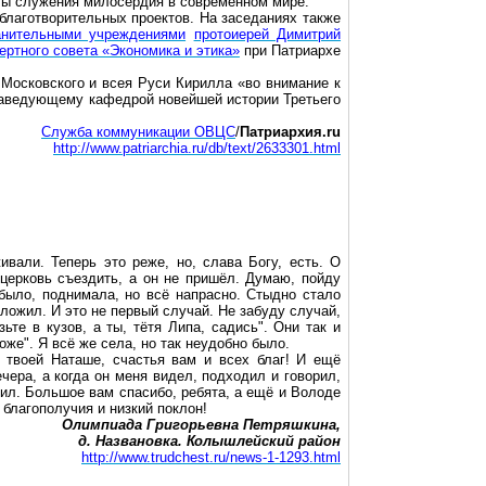
кты служения милосердия в современном мире.
благотворительных проектов. На заседаниях также
анительными учреждениями
протоиерей Димитрий
ертного совета «Экономика и этика»
при Патриархе
Московского и всея Руси Кирилла «во внимание к
 заведующему кафедрой новейшей истории
Т
ретьего
Служба коммуникации ОВЦС
/
Патриархия.ru
http://www.patriarchia.ru/db/text/2633301.html
ивали. Теперь это реже, но, слава Богу, есть. О
церковь съездить, а он не пришёл. Думаю, пойду
 было, поднимала, но всё напрасно. Стыдно стало
ложил. И это не первый случай. Не забуду случай,
те в кузов, а ты, тётя Липа, садись". Они так и
оже
". Я всё же села, но так неудобно было.
и твоей Наташе, счастья вам и всех благ! И ещё
ера, а когда он меня видел, подходил и говорил,
ажил. Большое вам спасибо, ребята, а ещё и Володе
 благополучия и низкий поклон!
Олимпиада Григорьевна Петряшкина,
д. Названовка. Колышлейский район
http://www.trudchest.ru/news-1-1293.html