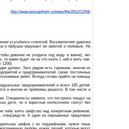
http://www.penzainform.ru/news/life/2012/12/04/
енем усугубился слепотой. Восьмилетняя девочка
апа и бабушки окружают ее заботой и любовью. Но
чтобы девочка не уходила под воду в ванне), нет
 то маме будет не на что ехать с ней и жить там.
 1200).
аря далеко. Зато рядом есть горожане, многие из
едприятий и предпринимателей, своих постоянных
глухонемых ребят. Всегда готовы прийти на помощь
идуальных предпринимателей и всего 165 детей-
тся и многие их проблемы решатся. В том числе и
ие. Специалисты заявили, что построить пандус на
ько дети, но и взрослые колясочники смогут без
ие либо взять шефство над конкретным ребенком,
в, спецсредств. А один из опрошенных предложил
тенциальных шефов с их подшефными, нужно лишь
 безграничную любовь чужих людей, которые могут