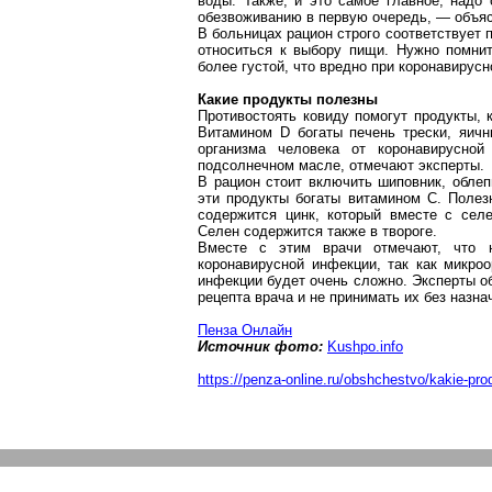
воды. Также, и это самое главное, надо 
обезвоживанию в первую очередь, — объяс
В больницах рацион строго соответствует 
относиться к выбору пищи. Нужно помни
более густой, что вредно при
коронавирусн
Какие продукты полезны
Противостоять
ковиду
помогут продукты, 
Витамином D богаты печень трески, яич
организма человека от
коронавирусной
подсолнечном масле, отмечают эксперты.
В рацион стоит включить шиповник, облеп
эти продукты
богаты витамином С. Полез
содержится цинк, который вместе с сел
Селен содержится также в твороге.
Вместе с этим врачи отмечают, что н
коронавирусной
инфекции, так как микроо
инфекции будет очень сложно. Эксперты о
рецепта врача и не принимать их без назна
Пенза
Онлайн
Источник фото:
Kushpo.info
https://penza-online.ru/obshchestvo/kakie-prod