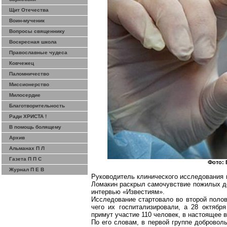
Щит Отечества
Воин-мученик
Вопросы священнику
Воскресная школа
Православные чудеса
Ковчежец
Паломничество
Миссионерство
Милосердие
Благотворительность
Ради ХРИСТА !
В помощь болящему
Архив
Альманах П Л
Газета П П С
Фото:
Журнал П Е В
Руководитель клинического исследования 
Ломакин раскрыл самочувствие пожилых до
интервью «Известиям».
Исследование стартовало во второй полов
чего их госпитализировали, а 28 октябр
примут участие 110 человек, в настоящее 
По его словам, в первой группе добровол