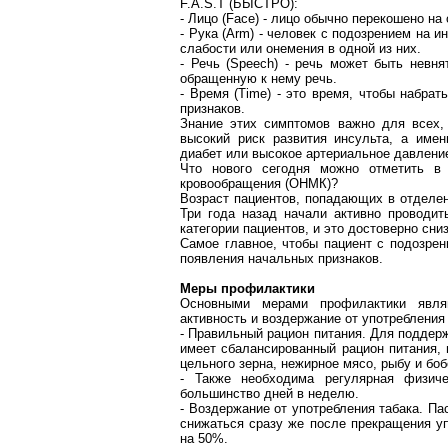
F.A.S.T (БЫСТРО):
- Лицо (
Face
) - лицо обычно перекошено на
- Рука (
Arm
) - человек с подозрением на и
слабости или онемения в одной из них.
- Речь (
Speech
) - речь может быть невня
обращенную к нему речь.
- Время (
Time
) - это время, чтобы набрат
признаков.
Знание этих симптомов важно для всех,
высокий риск развития инсульта, а имен
диабет или высокое артериальное давлени
Что нового сегодня можно отметить в
кровообращения (ОНМК)?
Возраст пациентов, попадающих в отделен
Три года назад начали активно проводи
категории пациентов, и это достоверно сн
Самое главное, чтобы пациент с подозре
появления начальных признаков.
Меры профилактики
Основными мерами профилактики являю
активность и воздержание от употребления
- Правильный рацион питания. Для поддер
имеет сбалансированный рацион питания,
цельного зерна, нежирное мясо, рыбу и бо
- Также необходима регулярная физич
большинство дней в неделю.
- Воздержание от употребления табака. Па
снижаться сразу же после прекращения уп
на 50%.