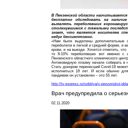
В Пензенской области насчитывается 
бесплатно обследовать на наличие
выявлять
переболевших
коронавиру
столкнувшимся с тяжелыми последств
знает, что является носителем сп
недуг бессимптомно.
«Нам были выделены дополнительные ср
переболели в легкой и средней форме, и мы
крови, и на выезде.
Хочется отметить, что э
то 8-10% переболевших вот именно с а
Пензенского областного клинического цент
Антиковидную
плазму начали собирать в н
Стать донором перенесший Covid-19 может
исполниться 18 лет. И если обычно для
пандемии он установлен – это 55 лет.
http://tv-express.ru/sobitiya/v-penzenskoj-obl
Врач предупредила о серьез
02.11.2020