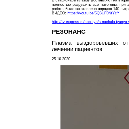
В стационары плазму доставляют на вторы
полностью разрушить все
патогены
, при 
работы было заготовлено порядка
140 литр
ВИДЕО:
https://youtu.be/5Q3UF0NtYcY
http://tv-express.ru/sobitiya/s-nachala-iyunya
РЕЗОНАНС
Плазма выздоровевших 
лечении пациентов
25.10.2020