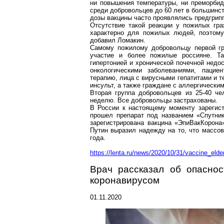
ни повышения температуры, ни
преморбид
среди добровольцев до 60 лет в большинст
дозы вакцины часто проявлялись
предгрип
Отсутствие такой реакции у пожилых гр
характерно для пожилых людей, поэтому
добавил Ломакин.
Самому пожилому добровольцу первой гр
участие и более пожилые россияне. Т
гипертонией и хронической почечной недо
онкологическими заболеваниями, паци
терапию, лица с вирусными гепатитами и т
инсульт, а также граждане с аллергически
Вторая группа добровольцев из 25-40 че
неделю. Все добровольцы застрахованы.
В России к настоящему моменту зарегис
прошел препарат под названием «Спутни
зарегистрирована вакцина «
ЭпиВакКорона
Путин выразил надежду на то, что массо
года.
https://lenta.ru/news/2020/10/31/vaccine_elde
Врач рассказал об опасно
коронавирусом
01.11.2020