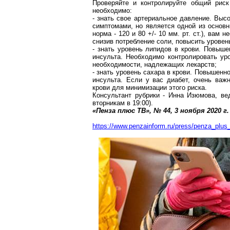
Проверяйте и контролируйте общий риск
необходимо:
- знать свое артериальное давление. Выс
симптомами, но является одной из основн
норма - 120 и 80 +/-
10 мм
.
р
т
. ст.), вам 
снизив потребление соли, повысить уровень
- знать уровень липидов в крови. Повыше
инсульта. Необходимо контролировать ур
необходимости, надлежащих лекарств;
- знать уровень сахара в крови. Повышенн
инсульта. Если у вас диабет, очень важ
крови для минимизации этого риска.
Консультант рубрики - Инна
Изюмова
, ве
вторникам в 19:00).
«Пенза плюс ТВ», № 44, 3 ноября
2020 г
.
https://www.penzainform.ru/press/penza_plus_