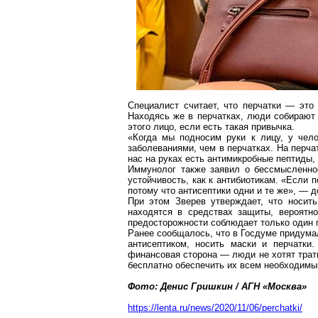
Специалист считает, что перчатки — это 
Находясь же в перчатках, люди собирают 
этого лицо, если есть такая привычка.
«Когда мы подносим руки к лицу, у чел
заболеваниями, чем в перчатках. На перчат
нас на руках есть
антимикробные
пептиды, 
Иммунолог также заявил о бессмысленно
устойчивость, как к антибиотикам. «Если п
потому что антисептики одни и те же», — д
При этом Зверев утверждает, что носит
находятся в средствах защиты, вероятн
предосторожности соблюдает только один 
Ранее сообщалось, что в Госдуме придумал
антисептиком, носить маски и перчатки
финансовая сторона — люди не хотят трат
бесплатно обеспечить их всем необходимы
Фото: Денис Гришкин / АГН «Москва»
https://lenta.ru/news/2020/11/06/perchatki/