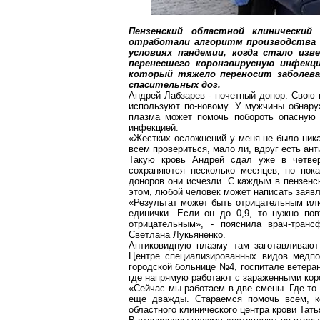
Пензенский областной клинически
отработали алгоритм производства
условиях пандемии, когда стало изв
перенесшего
коронавирусную
инфекци
который тяжело переносит заболев
спасительных доз.
Андрей
Лабзарев
- почетный донор. Свою 
используют по-новому. У мужчины обнаруж
плазма может помочь побороть опасную 
инфекцией.
«Жестких осложнений у меня не было ника
всем провериться, мало ли, вдруг есть ант
Такую кровь Андрей сдал уже в четве
сохраняются несколько месяцев, но пок
доноров они исчезли. С каждым в пензенс
этом
,
любой человек может написать заявле
«Результат может быть отрицательным или
единички. Если он до 0,9, то нужно пов
отрицательным», - пояснила
врач-транс
Светлана Лукьяненко.
Антиковидную
плазму там заготавливают
Центре специализированных видов медпо
городской больнице №4, госпитале ветера
где напрямую работают с
зараженными
кор
«Сейчас мы работаем в две смены. Где-то 
еще дважды. Стараемся помочь всем, ко
областного клинического центра крови Тат