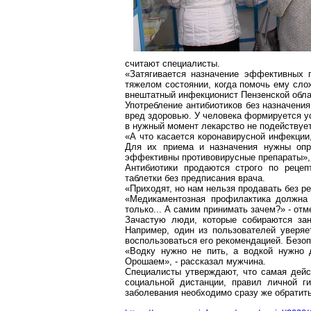
считают специалисты.
«Затягивается назначение эффективных п
тяжелом состоянии, когда помочь ему сло
внештатный инфекционист Пензенской обл
Употребление антибиотиков без назначения
вред здоровью. У человека формируется ус
в нужный момент лекарство не подействует
«А что касается
коронавирусной
инфекции,
Для их приема и назначения нужны опр
эффективны противовирусные препараты»,
Антибиотики продаются строго по реце
таблетки без предписания врача.
«Приходят, но нам нельзя продавать без ре
«Медикаментозная профилактика должна и
только... А самим принимать зачем?» - отм
Зачастую люди, которые собираются за
Например, один из пользователей уверяе
воспользоваться его рекомендацией. Безоп
«Водку нужно не пить, а водкой нужно д
Орошаем», - рассказал мужчина.
Специалисты утверждают, что самая дей
социальной дистанции, правил личной г
заболевания необходимо сразу же обратит