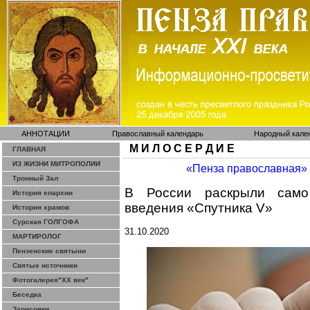
АННОТАЦИИ
Православный календарь
Народный кале
М И Л О С Е Р Д И Е
ГЛАВНАЯ
ИЗ ЖИЗНИ МИТРОПОЛИИ
«Пенза православная»
Тронный Зал
В России раскрыли само
История епархии
введения «Спутника V»
История храмов
Сурская ГОЛГОФА
31.10.2020
МАРТИРОЛОГ
Пензенские святыни
Святые источники
Фотогалерея"ХХ век"
Беседка
Зарисовки