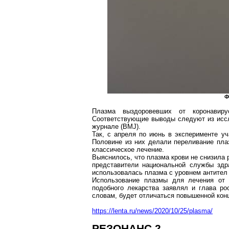
Ф
Плазма
выздоровевших
от
коронавиру
Соответствующие выводы следуют из иссл
журнале (BMJ).
Так, с апреля по июнь в эксперименте у
Половине из них делали переливание плаз
классическое лечение.
Выяснилось, что плазма крови не снизила 
представители национальной службы здр
использовалась плазма с уровнем антител 
Использование плазмы для лечения от и
подобного лекарства заявлял и глава ро
словам, будет отличаться повышенной кон
https://lenta.ru/news/2020/10/25/plasma/
РЕЗОНАНС 2