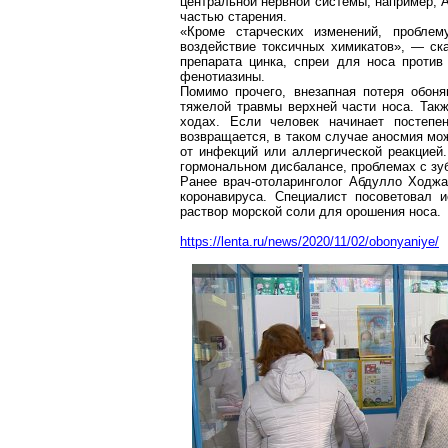
центральной нервной системы, например, 
частью старения.
«Кроме старческих изменений, пробле
воздействие токсичных химикатов», — ск
препарата цинка,
спреи
для носа против
фенотиазины
.
Помимо прочего, внезапная потеря обон
тяжелой травмы верхней части носа. Так
ходах. Если человек начинает постепе
возвращается, в таком случае аносмия мо
от инфекций или аллергической реакцией.
гормональном дисбалансе, проблемах с зуб
Ранее врач-отоларинголог
Абдулло
Ходжае
коронавируса
. Специалист посоветовал 
раствор морской соли для орошения носа.
https://lenta.ru/news/2020/11/02/obonyaniye/