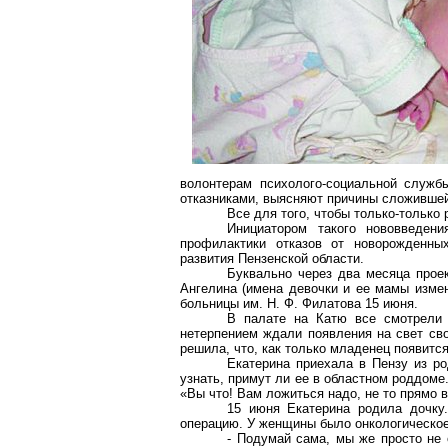
волонтерам психолого-социальной служб
отказниками, выясняют причины сложившей
Все для того, чтобы только-только
Инициатором такого нововведени
профилактики отказов от новорожденны
развития Пензенской области.
Буквально через два месяца прое
Ангелина (имена девочки и ее мамы измен
больницы им. Н. Ф. Филатова 15 июня.
В палате на Катю все смотрели 
нетерпением ждали появления на свет св
решила, что, как только младенец появится
Екатерина приехала в Пензу из ро
узнать, примут ли ее в областном роддом
«Вы что! Вам ложиться надо, не то прямо в
15 июня Екатерина родила дочк
операцию. У женщины было онкологическое
- Подумай сама, мы же просто не 