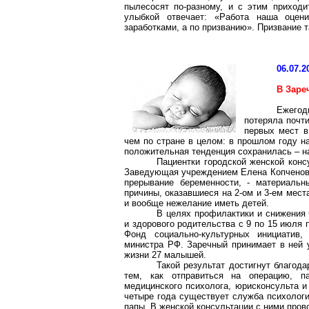
пылесосят по-разному, и с этим приходи
улыбкой отвечает: «Работа наша оцен
заработками, а по призванию». Призвание 
06.07.2
В Заре
Ежегод
потеряла почт
первых мест в
чем по стране в целом: в прошлом году н
положительная тенденция сохранилась – на
Пациентки городской женской конс
Заведующая учреждением Елена Копченова 
прерывание беременности, - материаль
причины, оказавшиеся на 2-ом и 3-ем мес
и вообще нежелание иметь детей.
В целях профилактики и снижения 
и здорового родительства с 9 по 15 июля 
Фонд социально-культурных инициатив,
министра РФ. Заречный принимает в ней у
жизни 27 малышей.
Такой результат достигнут благода
тем, как отправиться на операцию, п
медицинского психолога, юрисконсульта и
четыре года существует служба психолог
папы. В женской консультации с ними пров