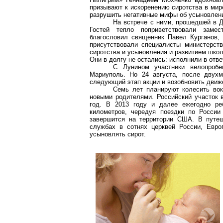
призывают к искоренению сиротства в мир
разрушить негативные мифы об усыновлен
На встрече с ними, прошедшей в Д
Гостей тепло поприветствовали замес
благословил священник Павел Курганов,
присутствовали специалисты министерст
сиротства и усыновления и развитием школ
Они в долгу не остались: исполнили в отве
С Лунином участники велопробе
Мариуполь. Но 24 августа, после двухм
следующий этап акции и возобновить движен
Семь лет планируют колесить вок
новыми родителями. Российский участок в
год. В 2013 году и далее ежегодно ре
километров, чередуя поездки по России
завершится на территории США. В путеш
службах в сотнях церквей России, Евро
усыновлять сирот.