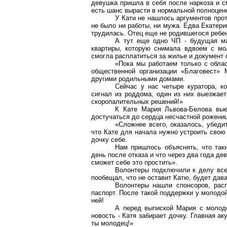
девушка пришла в себя после наркоза и с
есть шанс вырасти в нормальной полноценн
У Кати не нашлось аргументов прот
не было ни работы, ни мужа. Едва Екатери
трудилась. Отец еще не родившегося ребен
А тут еще одно ЧП - будущая мам
квартиры, которую снимала вдвоем с мо
смогла расплатиться за жилье и документ
«Пока мы работаем только с обла
общественной организации «Благовест» 
другими родильными домами.
Сейчас у нас четыре куратора, к
сигнал из роддома, один из них выезжае
скоропалительных решений!»
К Кате Мария Львова-Белова вы
достучаться до сердца несчастной рожениц
«Сложнее всего, оказалось, убеди
что Кате для начала нужно устроить свою 
дочку себе.
Нам пришлось объяснять, что так
день после отказа и что через два года дев
сможет себе это простить».
Волонтеры подключили к делу все
пообещал, что не оставит Катю, будет дава
Волонтеры нашли спонсоров, расп
паспорт. После такой поддержки у молодо
ней!
А перед выпиской Мария с молод
новость - Катя забирает дочку. Главная а
ты молодец!»