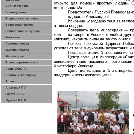
открыто для помощи простым людям. С
Щит Отечества
деятельность!»
Предстоятель Русской Православно
Воин-мученик
«Дорогая Александра!
Вопросы священнику
Искренне благодарю тебя за теплое
Воскресная школа
в твоем сердце.
Совершать дела милосердия — при
Православные чудеса
жил — на Кипре, в России, в любом друго
Ковчежец
ближних, находить силы на заботу о них и 
Покров Пречистой Царицы Небес
Паломничество
укрепляют тебя в духовном возрастании и
Миссионерство
Призываю Божие благословение на 
Милосердие
Центр помощи и милосердия «Свято
инициативе ныне покойного протопресв
Благотворительность
Христофоре Иконому.
Ради ХРИСТА !
Цель деятельности благотворите
поддержки всем нуждающимся.
В помощь болящему
Архив
Альманах П Л
Газета П П С
Журнал П Е В