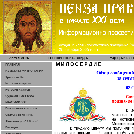
АННОТАЦИИ
Православный календарь
Народный кале
М И Л О С Е Р Д И Е
ГЛАВНАЯ
ИЗ ЖИЗНИ МИТРОПОЛИИ
Обзор сообщений
Тронный Зал
за седм
История епархии
02.0
История храмов
Сурская ГОЛГОФА
Свя
призвание 
МАРТИРОЛОГ
Пензенские святыни
В и
матерью в 
Святые источники
на остров
Фотогалерея"ХХ век"
Московском
Беседка
«В трудную минуту мы получили п
говорится в письме. — Я верю, что будущ
Зарисовки