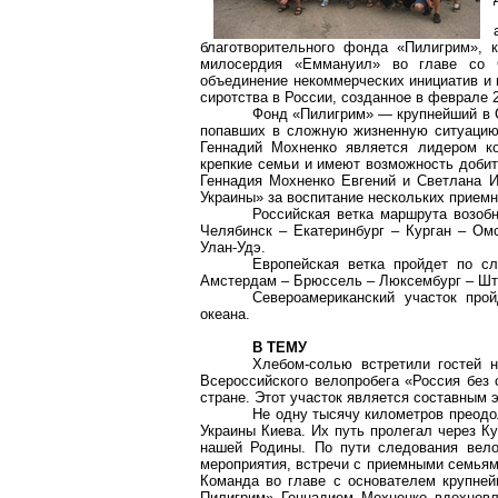
благотворительного фонда «Пилигрим», 
милосердия «Еммануил» во главе со С
объединение некоммерческих инициатив и 
сиротства в России, созданное в феврале 2
Фонд «Пилигрим» — крупнейший в С
попавших в сложную жизненную ситуацию.
Геннадий Мохненко является лидером ко
крепкие семьи и имеют возможность добит
Геннадия Мохненко Евгений и Светлана 
Украины» за воспитание нескольких прием
Российская ветка маршрута возобн
Челябинск – Екатеринбург – Курган – Омс
Улан-Удэ.
Европейская ветка пройдет по 
Амстердам – Брюссель – Люксембург – Шту
Североамериканский участок про
океана.
В ТЕМУ
Хлебом-солью встретили гостей 
Всероссийского велопробега «Россия без 
стране. Этот участок является составным 
Не одну тысячу километров преодо
Украины Киева. Их путь пролегал через К
нашей Родины. По пути следования вело
мероприятия, встречи с приемными семьям
Команда во главе с основателем крупней
Пилигрим» Геннадием Мохненко вдохновл