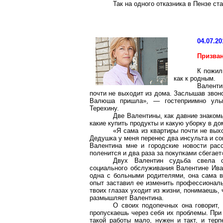
Так на одного отказника в Пензе с
04.07.20
Призва
К пожил
как к родным.
Валенти
почти не выходит из дома. Заслышав звоно
Валюша пришла», — гостеприимно улыба
Терехину.
Две Валентины, как давние знаком
какие купить продукты и какую уборку в до
«Я сама из квартиры почти не выхо
Дедушка у меня перенес два инсульта и со
Валентина мне и городские новости расс
поленится и два раза за покупками сбегает
Двух Валентин судьба свела с
социального обслуживания Валентине Иван
одна с больными родителями, она сама в
опыт заставил ее изменить профессиональ
твоих глазах уходит из жизни, понимаешь,
размышляет Валентина.
О своих подопечных она говорит,
пропускаешь через себя их проблемы. При
такой работы мало, нужен и такт, и тер