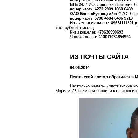
ВТБ 24:
ФИО: Лепешкин Виталий Л
номер карты
4272 2909 1030 6489
ОАО Банк «Кузнецкий»:
ФИО: Лепе
номер карты
6708 4684 8496 9713
На счет мобильного
: 89631111221
(е
тыс. рублей в месяц.
Киви кошелек +
79630990693
Яндекс деньги
410011034854994
ИЗ ПОЧТЫ САЙТА
04.06.2014
Пензенский пастор обратился в М
Несколько недель христианские но
Мериам Ибрагим приговорили к повешению