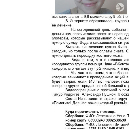
выставила счет в 9,8 миллиона рублей. Леч
В Интернете образовалась группа 
ее лечение.
— На сегодняшний день собрано п
деньги нам перечислили простые неравноду
блогерам, которые рассказывают о наше
нужную сумму. Ведь в сложившейся ситуац
Выехать на лечение нужно было 
сегодня, но только после оплаты счета. 
нужно делать пересадку костного мозга.
— Беда в том, что в головах люд
координатор группы помощи Нине «ВКонтак
каждого, кто читает эту публикацию, кто в
— Мы часто слышим, что собрано 
которые занимаются проведением акций в
будет закрыт, если 143 тыс. человек по
говоря о других городах нашей большой ст
Видеообращения с просьбой о пом
Тимур Родригез, Александр Пушной. К сож
Семья Нины живет в страхе: вдруг
«Помогите! Для нас важен каждый рубль!».
Куда перечислять помощь
Сбербанк:
ФИО: Лепешкина Нина П
номер карты
63900248 9002538690
Сбербанк:
ФИО: Лепешкин Виталий
номер карты
4276 8480 1845 6161