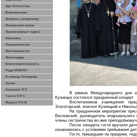
Щит Отечества
Воин-мученик
Вопросы священнику
Воскресная школа
Православные чудеса
Ковчежец
Паломничество
Миссионерство
Милосердие
Благотворительность
Ради ХРИСТА !
В помощь болящему
Архив
Альманах П Л
В рамках Международного дня з
Газета П П С
Кузнецка состоялся праздничный концерт.
Воспитанников учреждения при
Журнал П Е В
Златогорский, епископ Кузнецкий и Николь
На праздничном мероприятии прис
Весновский, руководитель епархиального
члены сестричества во имя преподобномуч
После концерта гости вручили дет
ознакомились с условиями пребывания дет
Гости, пришедшие на праздник, под