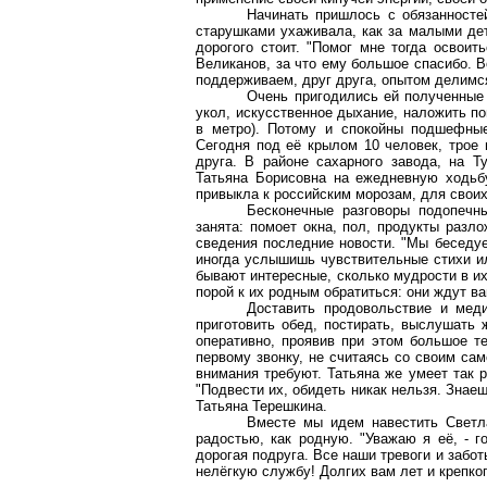
Начинать пришлось с обязанносте
старушками ухаживала, как за малыми дет
дорогого стоит. "Помог мне тогда освои
Великанов, за что ему большое спасибо. В
поддерживаем, друг друга, опытом делимс
Очень пригодились ей полученные
укол, искусственное дыхание, наложить пов
в метро). Потому и спокойны подшефные
Сегодня под её крылом 10 человек, трое 
друга. В районе сахарного завода, на Т
Татьяна Борисовна на ежедневную ходьб
привыкла к российским морозам, для своих 
Бесконечные разговоры подопечн
занята: помоет окна, пол, продукты разло
сведения последние новости. "Мы беседуе
иногда услышишь чувствительные стихи ил
бывают интересные, сколько мудрости в их
порой к их родным обратиться: они ждут ва
Доставить продовольствие и меди
приготовить обед, постирать, выслушать
оперативно, проявив при этом большое т
первому звонку, не считаясь со своим са
внимания требуют. Татьяна же умеет так 
"Подвести их, обидеть никак нельзя. Знаеш
Татьяна Терешкина.
Вместе мы идем навестить Светла
радостью, как родную. "Уважаю я её, - го
дорогая подруга. Все наши тревоги и забот
нелёгкую службу! Долгих вам лет и крепког