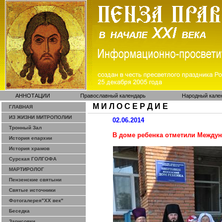
АННОТАЦИИ
Православный календарь
Народный кале
М И Л О С Е Р Д И Е
ГЛАВНАЯ
ИЗ ЖИЗНИ МИТРОПОЛИИ
02.06.2014
Тронный Зал
В доме ребенка отметили Между
История епархии
История храмов
Сурская ГОЛГОФА
МАРТИРОЛОГ
Пензенские святыни
Святые источники
Фотогалерея"ХХ век"
Беседка
Зарисовки