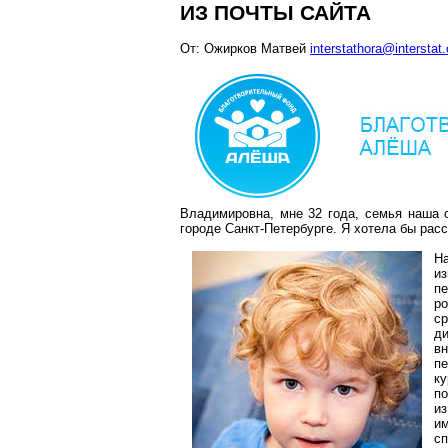
ИЗ ПОЧТЫ САЙТА
От: Ожирков Матвей
interstathora@interstat
Владимировна, мне 32 года, семья наша с
городе Санкт-Петербурге. Я хотела бы рас
Н
и
пе
ро
ср
ди
вн
пе
к
п
и
им
сп