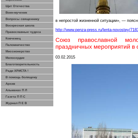
Щит Отечества
Воин-мученик
Вопросы священнику
в непростой жизненной ситуации», — поясн
Воскресная школа
http://www.penza-press.ru/lenta-novostey/71
Православные чудеса
Ковчежец
Союз православной мол
Паломничество
праздничных мероприятий в 
Миссионерство
03.02.2015
Милосердие
Благотворительность
Ради ХРИСТА !
В помощь болящему
Архив
Альманах П Л
Газета П П С
Журнал П Е В