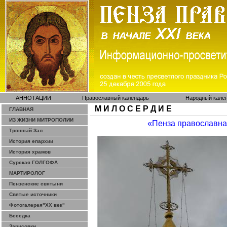
АННОТАЦИИ
Православный календарь
Народный кале
М И Л О С Е Р Д И Е
ГЛАВНАЯ
ИЗ ЖИЗНИ МИТРОПОЛИИ
«Пенза православн
Тронный Зал
История епархии
История храмов
Сурская ГОЛГОФА
МАРТИРОЛОГ
Пензенские святыни
Святые источники
Фотогалерея"ХХ век"
Беседка
Зарисовки