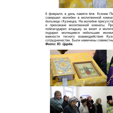
6 февраля, в день памяти блж. Ксении П
совершил молебен в молитвенной комнат
больнице г.Кузнецка. На молебне присутс
и прихожане молитвенной комнаты. Про
поблагодарил владыку за визит и молит
подарил молящимся небольшие иконк
важности тесного взаимодействия Ку
сотрудничестве. Были намечены совместн
Фото: Ю. Царёв.