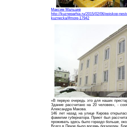
Максим Мальцев
http://kuzneparhia.ru/2015/02/06/episkop-nest
kuznecka/#more-17942
«В первую очередь это для наших престар
Здание рассчитано на 20 человек», - со
Александра Макова.
146 лет назад на улице Кирова открылас
фамилии губернатора. Приют был рассчита
проживать здесь было гораздо больше, око
Всего в Пензе было восемь богаделен. Бр