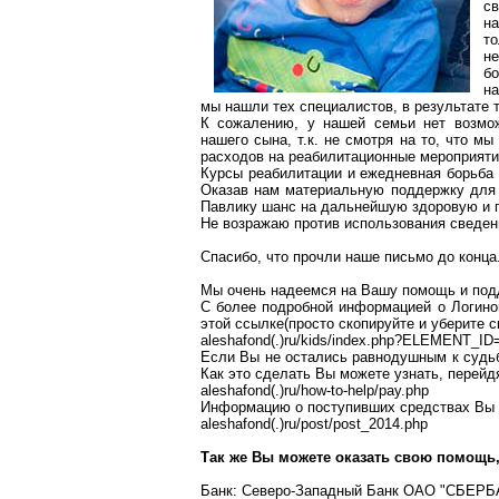
с
на
т
н
бо
на
мы нашли тех специалистов, в результате 
К сожалению, у нашей семьи нет возмо
нашего сына, т.к. не смотря на то, что 
расходов на реабилитационные мероприяти
Курсы реабилитации и ежедневная борьба 
Оказав нам материальную поддержку для
Павлику шанс на дальнейшую здоровую и 
Не возражаю против использования сведен
Спасибо, что прочли наше письмо до конца
Мы очень надеемся на Вашу помощь и подд
С более подробной информацией о Логино
этой ссылке(просто скопируйте и уберите с
aleshafond(.)ru/kids/index.php?ELEMENT_ID
Если Вы не остались равнодушным к судь
Как это сделать Вы можете узнать, перейд
aleshafond(.)ru/how-to-help/pay.php
Информацию о поступивших средствах Вы 
aleshafond(.)ru/post/post_2014.php
Так же Вы можете оказать свою помощь,
Банк: Северо-Западный Банк ОАО "СБЕРБА