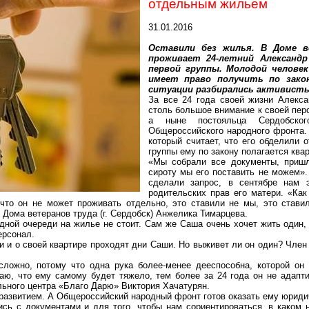
отдельным жильем
31.01.2016
Оставили без жилья. В Доме 
проживает 24-летний Александ
первой группы. Молодой челове
имеет право получить по закон
ситуации разбирались активист
За все 24 года своей жизни Алекс
столь большое внимание к своей пер
а ныне постояльца
Сердобског
Общероссийского народного фронта.
который считает, что его обделили 
группы ему по закону полагается кварт
«Мы собрали все документы, пришл
сироту мы его поставить не можем».
сделали запрос, в сентябре нам 
родительских прав его матери. «Как
 что он не может проживать отдельно, это ставили не мы, это стави
 Дома ветеранов труда (
г
. Сердобск)
Анжелика
Тимарцева
.
дной очереди на жилье не стоит. Сам же Саша очень хочет жить один, 
ерсонал.
ии и о своей квартире проходят дни Саши. Но выживет ли он один? Чле
ложно, потому что одна рука более-менее дееспособна, которой он 
маю, что ему самому будет тяжело, тем более за 24 года он не адапти
льного центра «Благо
Д
арю» Виктория Хачатурян.
развитием. А Общероссийский народный фронт готов оказать ему юрид
сь с документами и для того, чтобы нам сориентироваться, в каком 