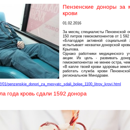
Пензенские доноры за 
крови
01.02.2016
За месяц специалисты Пензенской о
150 литров
гемокомпонентов
от 1 592
«Благодаря активной социальной 
испытывает нехватки донорской крови
Крылова.
Однако работники медицинского у
акции. Их цель - развивать доно
гемокомпонентах
не менее остра, чем
«В капле твоей крови здоровье земля
работать служба крови Пензенск
региональном Минздраве.
02/01/penzenskie_donori_za_mesyatc_sdali_bolee_1100_litrov_krovi.html
ла года кровь сдали 1592 донора