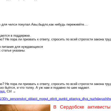
в
для
челси
покупал
.А
вы,быдло,как
нибудь
переживёте....
даются в поддержке.
? Не пора ли призвать к ответу, спросить по всей строгости закона тру
ы питания для
нуждающихся
 статье указаны
.
? Не пора ли призвать к ответу, спросить по всей строгости закона тру
ко бьётся, и что толку. А уж нам и подавно по шее надают.
лед.
Ctrl
→
01/30/v_penzenskoj_oblasti_mogut_otkrit_punkti_pitaniya_dlya_nuzhdayushih
В Сердобске активисты