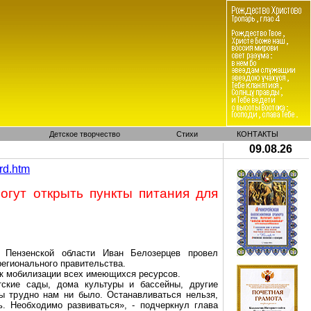
Детское творчество
Стихи
КОНТАКТЫ
09.08.26
rd
.
htm
огут открыть пункты питания для
р Пензенской области Иван Белозерцев провел
егионального правительства.
 к мобилизации всех имеющихся ресурсов.
кие сады, дома культуры и бассейны, другие
ы трудно нам ни было. Останавливаться нельзя,
. Необходимо развиваться», - подчеркнул глава