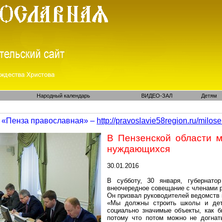
Народный календарь
ВИДЕО-ЗАЛ
Детям
«Пенза православная» –
http://pravoslavie58region.ru/
milose
В Пензенской области м
нуждающихся
30.01.2016
В субботу, 30 января, губернато
внеочередное совещание с членами р
Он призвал руководителей ведомств
«Мы должны строить школы и детс
социально значимые объекты, как б
потому что потом можно не догнать