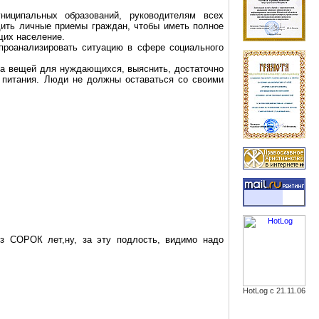
ниципальных образований, руководителям всех
ить
личные приемы граждан, чтобы иметь полное
щих население.
 проанализировать ситуацию в сфере социального
ора вещей
для
нуждающихся
, выяснить, достаточно
в питания. Люди не должны оставаться со своими
ерез СОРОК
лет
,н
у
, за эту подлость, видимо надо
HotLog с 21.11.06