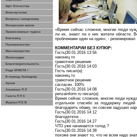
Щит Отечества
Воин-мученик
Вопросы священнику
Воскресная школа
«Время сейчас сложное, многие люди нуж
Православные чудеса
ли их, знают ли о них жители области. 
Ковчежец
проблемами один на один», - резюмировал
Паломничество
КОММЕНТАРИИ БЕЗ КУПЮР:
Миссионерство
Гость|30.01.2016 13:56
наконец то
Милосердие
грамотное решение
Благотворительность
Гость|30.01.2016 14:03
Ради ХРИСТА !
Гость писал(
a
):
наконец то
В помощь болящему
грамотное решение
Архив
сагласин
.
100%
Гость
|30.01.2016 14:08
Альманах П Л
penzainform.ru
писал
(a):
Газета П П С
Время сейчас сложное, многие люди нужд
Журнал П Е В
отдельное спасибо за поддержку людей
благодарить
обаму
, он совсем задушил на
Гость|30.01.2016 14:12
благодетели...
Гость|30.01.2016 14:27
ЧТО уже начинается голод
?
Гость|30.01.2016 14:38
похоже они знают то, что не всем надо знат