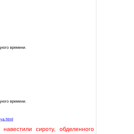
дного времени.
дного времени.
sya.html
 навестили сироту, обделенного