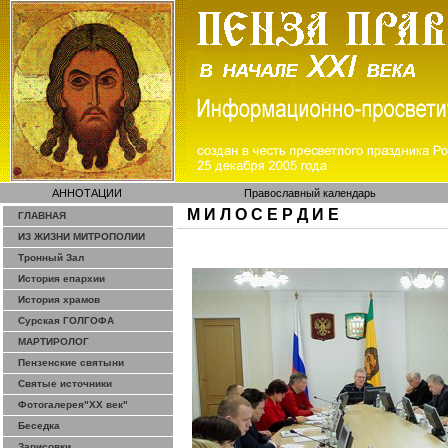
АННОТАЦИИ
Православный календарь
М И Л О С Е Р Д И Е
ГЛАВНАЯ
ИЗ ЖИЗНИ МИТРОПОЛИИ
Тронный Зал
История епархии
История храмов
Сурская ГОЛГОФА
МАРТИРОЛОГ
Пензенские святыни
Святые источники
Фотогалерея"ХХ век"
Беседка
Зарисовки