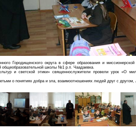
инного
Городищенского
округа в сфере образования и миссионерской 
й общеобразовательной школы №1 р.п. Чаадаевка.
ультур и светской этики» священнослужители провели урок «О мил
етьми о понятиях добра и зла, взаимоотношениях людей друг с другом,