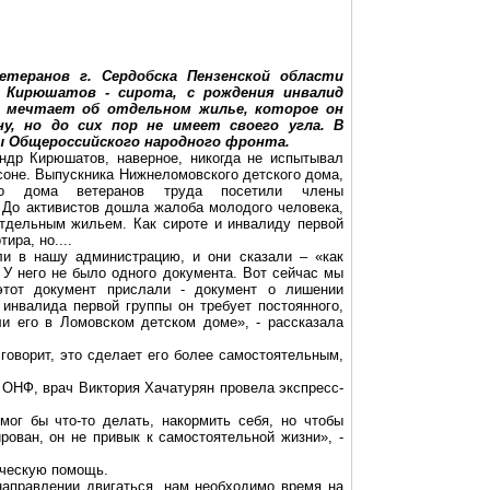
ветеранов
г
. Сердобска Пензенской области
р
Кирюшатов
- сирота, с рождения инвалид
к мечтает об отдельном жилье, которое он
у, но до сих пор не имеет своего угла. В
ы Общероссийского народного фронта.
андр
Кирюшатов
, наверное, никогда не испытывал
соне. Выпускника Нижнеломовского детского дома,
о
дома ветеранов труда посетили члены
 До активистов дошла жалоба молодого человека,
отдельным жильем. Как сироте и инвалиду первой
ира, но....
и в нашу администрацию, и они сказали – «как
 У него не было одного документа. Вот сейчас мы
этот документ прислали - документ о лишении
 инвалида первой группы он требует постоянного,
ли его в
Ломовском
детском доме», - рассказала
говорит, это сделает его более самостоятельным,
н ОНФ, врач Виктория Хачатурян провела экспресс-
мог бы что-то делать, накормить себя, но чтобы
рован, он не привык к самостоятельной жизни», -
ическую помощь.
направлении двигаться, нам необходимо время на