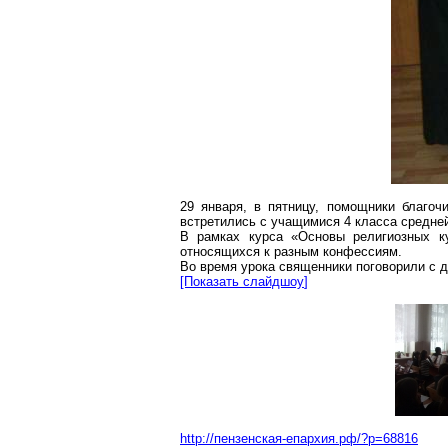
29 января, в пятницу, помощники благоч
встретились с учащимися 4 класса средне
В рамках курса «Основы религиозных к
относящихся к
разным
конфессиям.
Во время урока священники поговорили с д
[Показать
слайдшоу
]
http://пензенская-епархия.рф/?p=68816