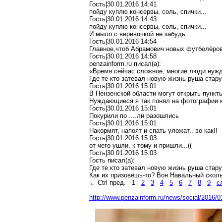
Гость|30.01.2016 14:41
пойду куплю консервы, соль, спички...
Гость|30.01.2016 14:43
пойду куплю консервы, соль, спички...
И мыло с верёвочкой не забудь...
Гость|30.01.2016 14:54
Главное,чтоб
Абрамович новых
футболёро
Гость
|30.01.2016 14:58
penzainform.ru
писал
(a):
«Время сейчас сложное, многие люди нуж
Где те кто затевал новую
жизнь
руша старую
Гость|30.01.2016 15:01
В Пензенской области могут открыть пункт
Нуждающиеся я так
понял на фотографии к
Гость|30.01.2016 15:01
Покурили по
....
ли разошлись
Гость|30.01.2016 15:01
Накормят, напоят и спать уложат..
во
как!!
Гость|30.01.2016 15:03
от чего ушли, к тому и пришли...((
Гость|30.01.2016 15:03
Гость писал(
a
):
Где те кто затевал новую
жизнь
руша старую
Как их призовёшь-то? Вон
Навальный
сколь
←
Ctrl
пред.
1
2
3
4
5
6
7
8
9
с
http://www.penzainform.ru/news/social/2016/