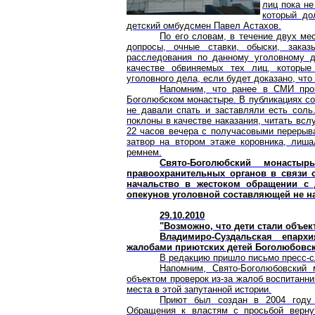
лиц пока не
который до
детский омбудсмен Павел Астахов.
По его словам, в течение двух ме
допросы, очные ставки, обыски, заказы
расследования по данному уголовному д
качестве обвиняемых тех лиц, которые
уголовного дела, если будет доказано, чт
Напомним, что ранее в СМИ про
Боголюбском монастыре. В публикациях со
не давали спать и заставляли есть соль
поклоны в качестве наказания, читать вслу
22 часов вечера с получасовыми перерыва
затвор на втором этаже коровника, лиша
ремнем.
Свято-Боголюбский монаст
правоохранительных органов в связи 
начальство в жестоком обращении с 
опекунов уголовной составляющей не 
29.10.2010
"Возможно, что дети стали объе
Владимиро-Суздальская епар
жалобами приютских детей Боголюбовск
В редакцию пришло письмо пресс-с
Напомним, Свято-Боголюбовский 
объектом проверок из-за жалоб воспитанни
места в этой запутанной истории.
Приют был создан в 2004 году
Обращения к властям с просьбой верну