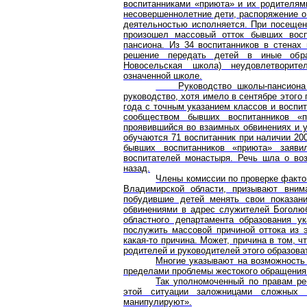
воспитанниками «приюта» и их родителям
несовершеннолетние дети, распоряжение о
деятельностью исполняется. При посещен
произошел массовый отток бывших восп
пансиона. Из 34 воспитанников в стенах
решение передать детей в иные обра
Новосельская школа) неудовлетворите
означенной школе.
Руководство школы-пансиона н
руководство, хотя имело в сентябре этого
года с точным указанием классов и воспи
сообществом бывших воспитанников «п
проявившийся во взаимных обвинениях и у
обучаются 71 воспитанник при наличии 20
бывших воспитанников «приюта» заяв
воспитателей монастыря. Речь шла о во
назад.
Члены комиссии по проверке факто
Владимирской области, призывают внима
побудившие детей менять свои показани
обвинениями в адрес служителей Боголюб
областного департамента образования у
послужить массовой причиной оттока из 
какая-то причина. Может, причина в том, 
родителей и руководителей этого образова
Многие указывают на возможность
пределами проблемы жестокого обращения
Так уполномоченный по правам реб
этой ситуации заложницами сложных
манипулируют».