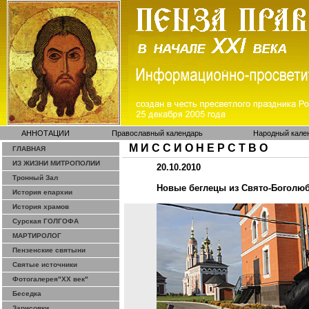
АННОТАЦИИ
Православный календарь
Народный кале
М И С С И О Н Е Р С Т В О
ГЛАВНАЯ
ИЗ ЖИЗНИ МИТРОПОЛИИ
20.10.2010
Тронный Зал
Новые беглецы из
Свято-Боголю
История епархии
История храмов
Сурская ГОЛГОФА
МАРТИРОЛОГ
Пензенские святыни
Святые источники
Фотогалерея"ХХ век"
Беседка
Зарисовки