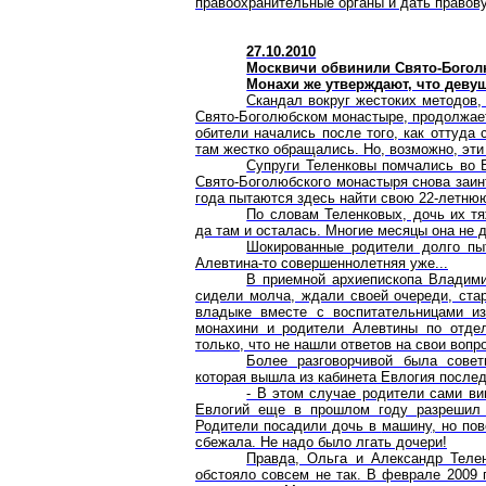
правоохранительные органы и дать правову
27.10.2010
Москвичи обвинили Свято-Богол
Монахи же утверждают, что деву
Скандал вокруг жестоких методов
Свято-Боголюбском монастыре, продолжаетс
обители начались после того, как оттуда 
там жестко обращались. Но, возможно, эти
Супруги Теленковы помчались во 
Свято-Боголюбского монастыря снова заин
года пытаются здесь найти свою 22-летнюю
По словам Теленковых, дочь их тя
да там и осталась. Многие месяцы она не д
Шокированные родители долго пы
Алевтина-то совершеннолетняя уже...
В приемной архиепископа Владими
сидели молча, ждали своей очереди, стар
владыке вместе с воспитательницами из
монахини и родители Алевтины по отдел
только, что не нашли ответов на свои вопр
Более разговорчивой была сове
которая вышла из кабинета Евлогия послед
- В этом случае родители сами ви
Евлогий еще в прошлом году разрешил п
Родители посадили дочь в
машину
, но по
сбежала. Не надо было лгать дочери!
Правда, Ольга и Александр Телен
обстояло совсем не так. В феврале 2009 