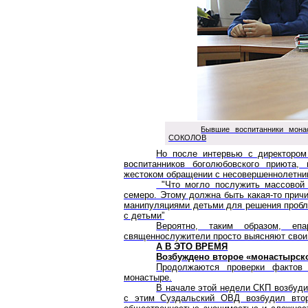
Бывшие воспитанники монас
СОКОЛОВ
Но после интервью с директоро
воспитанников боголюбовского приюта,
жестоком обращении с несовершеннолетним
"Что могло послужить массовой п
семеро. Этому должна быть какая-то причи
манипуляциями детьми для решения пробл
с детьми”
Вероятно, таким образом, еп
священнослужители просто выясняют свои 
А В ЭТО ВРЕМЯ
Возбуждено второе «монастырское
Продолжаются проверки фактов
монастыре.
В начале этой недели СКП возбуди
с этим Суздальский ОВД возбудил вто