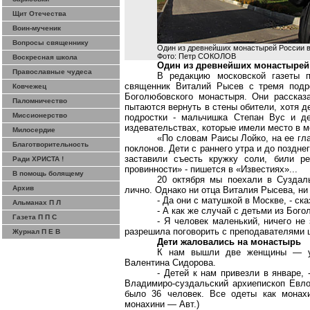
Щит Отечества
Воин-мученик
Вопросы священнику
Один из древнейших монастырей России в
Фото: Петр СОКОЛОВ
Воскресная школа
Один из древнейших монастырей 
Православные чудеса
В редакцию московской газеты п
священник Виталий Рысев с тремя подр
Ковчежец
Боголюбовского
монастыря. Они рассказа
Паломничество
пытаются вернуть в стены обители, хотя д
Миссионерство
подростки - мальчишка Степан
Вус
и де
издевательствах, которые имели место в м
Милосердие
«По словам Раисы
Лойко
, на ее г
Благотворительность
поклонов. Дети с раннего утра и до поздн
заставили съесть кружку соли, били 
Ради ХРИСТА !
провинности» - пишется в «Известиях»...
В помощь болящему
20 октября мы поехали в Суздаль
Архив
лично. Однако ни отца Виталия Рысева, ни
- Да они с матушкой в Москве, - ск
Альманах П Л
- А как же случай с детьми
из
Богол
Газета П П С
- Я человек маленький, ничего не 
разрешила поговорить с преподавателями ш
Журнал П Е В
Дети жаловались на монастырь
К нам вышли две женщины — уч
Валентина Сидорова.
- Детей к нам привезли в январе,
Владимиро-суздальский архиепископ
Евло
было 36 человек. Все одеты как монах
монахини — Авт.)