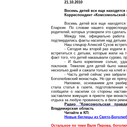
21.10.2010
Восемь детей все еще находятся
Корреспондент «Комсомольской 
Восемь детей все еще находятся 
Епархии. По словам нашего корреспонде
родителей, которых уговорили это сделат
Между тем, официально работа 
подтвердились факты насилия над детьми.
Наш спецкор Алексей Сухов встрет
- Сегодня мы второй раз ездили в
встретиться с детьми, которые жили на 
факт того, что детей наказывали сурово, п
- И было кормление солью, уда
поклонов. Тяжелее для детей было наказ
несколько дней и сажали только на хлеб и в
- Часть детей сейчас уже забрали
Боголюбовский
монастырь. Но где их прячу
Напомню, основанием для разби
стала статья в газете, подготовленная 
сообщили о насилии со стороны наставн
заставляли живущих в приюте при монасты
отдыха за любую провинность и били ремн
Радио "
Комсомольская
правда
Владимирская область
Читайте в КП:
Новые беглецы из
Свято-Боголю
Остальное по теме Валя Перова,
боголю