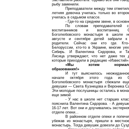
рыбу заменили.
Преподаватели между тем отметили 
летняя девочка училась только во втором
училась в седьмом классе.
- Где-то на среднем звене, в основ
По словам преподавателей с
воспитанников и воспитанниц
Боголюбовского
монастыря в школе н
августе и сентябре детей забрали к
родители. Сейчас они кто где. Кто
Белоруссии, кто-то в Украине, многие уе
Сибирь. И Валентина Сидорова, и Та
Лисица утверждают, что нет даже тех д
которые приходили в редакцию «Известий»
«Мы хотим нормальн
образования!»
И тут выяснилось неожиданное
начале октября этого года из
Боголюбовского
монастыря сбежали ещ
девушки — Света Кузнецова и Вероника
С
Эти молодые послушницы остались в мона
еще зимой.
- У нас в школе нет старших клас
пояснила Валентина Сидорова. - А девуш
16-17 лет. Вот они и доучивались экстерн
отделе опеки...
В районном отделе опеки и попечи
убежав из монастыря, пришли в местное
монастырь. Тогда девушек довезли до Сузд