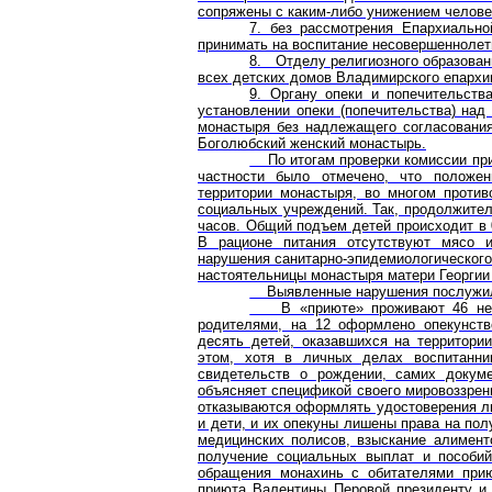
сопряжены с каким-либо унижением челове
7. без рассмотрения Епархиально
принимать на воспитание несовершеннолет
8. Отделу религиозного образован
всех детских домов Владимирского епархи
9. Органу опеки и попечительств
установлении опеки (попечительства) на
монастыря без надлежащего согласования
Боголюбский женский монастырь.
По итогам проверки комиссии при
частности было отмечено, что положен
территории монастыря, во многом проти
социальных учреждений. Так, продолжитель
часов. Общий подъем детей происходит в 
В рационе питания отсутствуют мясо и
нарушения санитарно-эпидемиологического
настоятельницы монастыря матери Георгии
Выявленные нарушения послужили 
В «приюте» проживают 46 несов
родителями, на 12 оформлено опекунств
десять детей, оказавшихся на территори
этом, хотя в личных делах воспитанни
свидетельств о рождении, самих докуме
объясняет спецификой своего мировоззре
отказываются оформлять удостоверения ли
и дети, и их опекуны лишены права на по
медицинских полисов, взыскание алимент
получение социальных выплат и пособий
обращения монахинь с обитателями при
приюта Валентины Перовой президенту и 