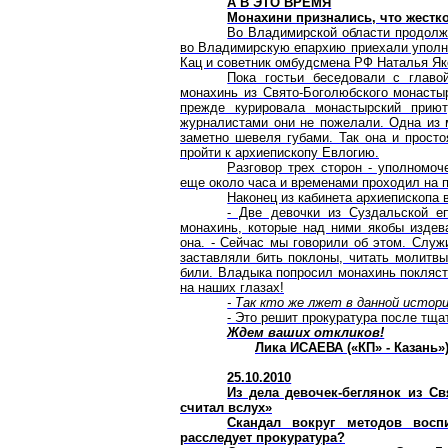
А В ЭТО ВРЕМЯ
Монахини признались, что жестк
Во Владимирской области продолжа
во Владимирскую епархию приехали уполн
Кац и советник омбудсмена РФ Наталья Як
Пока гостьи беседовали с главо
монахинь из Свято-Боголюбского монастыр
прежде курировала монастырский прию
журналистами они не пожелали. Одна из 
заметно шевеля губами. Так она и просто
пройти к архиепископу Евлогию.
Разговор трех сторон - уполномоч
еще около часа и временами проходил на 
Наконец из кабинета архиепископа
- Две девочки из Суздальской е
монахинь, которые над ними якобы издева
она. - Сейчас мы говорили об этом. Служ
заставляли бить поклоны, читать молитвы,
били. Владыка попросил монахинь покляст
на наших глазах!
- Так кто же лжет в данной истор
- Это решит прокуратура после тща
Ждем ваших откликов!
Лика ИСАЕВА («КП» - Казань»
25.10.2010
Из дела девочек-беглянок из С
считал вслух»
Скандал вокруг методов восп
расследует прокуратура?