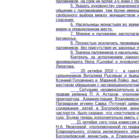
паломников, на срок не более 3-5 дней с о
5. Указать руководству означенног
общении с паломниками, тем более имеющ
свободного выбора между монашеством и
спасения.
6. Насельницы монастыря во врем
мирян в определенном месте.
7. Миряне и паломники располага
богомолье.
8. Полностью исключить проживан
паломников, без присутствия их законных 
9. Трапеза паломников и насельниц
Контроль за исполнением данно
архимандрита Нила (Сычева) и руководи
Липатова.
20 октября 2010 г. в газете 
священником Виталием Рысевым и бывши
Ксенией Головченко и Мариной Лойко, выс
жестоком обращении с несовершеннолетни
Ситуацию незамедлительно взя
правам ребенка П. А. Астахов, уполном
прокуратура, Администрация Владимирс
Патриархии игумен Савва (Тутунов) заяв
содержания детей в Боголюбском мона
частности, было сказано, что «поступили 
году. Будем теперь дополнительно иметь с
21 октября сего года комиссия в
Н.А. Яковлевой, уполномоченной по прав
Епархиального отдела религиозного обр
Боголюбовский монастырь и Епархиаль