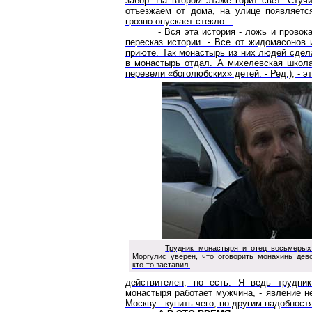
забор. На втором этаже горит свет. Стуч
отъезжаем от дома, на улице появляетс
грозно опускает стекло...
- Вся эта история - ложь и прово
пересказ истории. - Все от жидомасонов 
приюте. Так монастырь из них людей сдел
в монастырь отдал. А михелевская школа
перевели «боголюбских» детей. - Ред.), - э
Трудник монастыря и отец восьмерых
Моргулис уверен, что оговорить монахинь дев
кто-то заставил.
действителен, но есть. Я ведь трудник
монастыря работает мужчина, - явление не
Москву - купить чего, по другим надобност