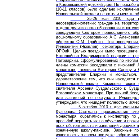
в Камешковский детский дом. По просьбе р
(10-11 классов) было сделано исключени
Новосельской школе и не хотели менять о
25-26 мая 2010 года прошл
несовершеннолетних граждан на террито
отдела религиозного образования и катех
заведующий Сектором православного обр
дошкольному образованию А.С. Алексеева
общества О.М. Трайнин. При проведении
Иннокентий (Яковлев), секретарь Епарх
ОРОиК. Целью поездки было посещение д
Боголюбово Владимирской епархии с цел
Патриархии, сформулированных по итогам 
члены комиссии беседовали с инокиней А
монастыря, включая Викторию Сарину и 
представителей Епархии и монастыря.
удовлетворение тем, что они находятся 
Новосельской школе. Комиссия также 
святителя Арсения Суздальского г. Суз
Боголюбском монастыре. При личной бесе
или заявлений не поступало. Руководс
утверждали, что инцидент полностью исче
5 октября 2010 г. две ученицы 
Кузнецова Светлана, проживающие вме
монастыря, обратились к инспектору по
просьбой передать их на обучение и прож
всех обстоятельств и заявлений девочек 
означенную школу-пансион. Законные пр
известность о своем поступке, обратилис