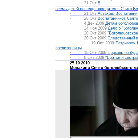
·
21
Окт
В
осемь
детей все еще находятся в
Свято-Б
·
21 Окт
Астахов: Воспитанни
·
20 Окт
Воспитанников Свято
·
4 Дек 2009
Детям боголюбов
·
24 Ноя 2009
Дело о "боголю
·
20 Окт 2009
"Боголюбовское
·
20 Окт 2009
Следственный к
·
19 Окт 2009
Патриарху 
воспитанницы
·
15 Окт 2009
Церковь не буд
·
8 Окт 2009
"Братья и сестры
25.10.2010
Монахини Свято-боголюбского мо