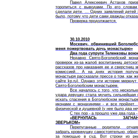
Павел Алексеевич Астахов приз
торопиться с выводами. По его словам 
сделали дети. … Одних заявлений детей з
было, потому что дети сами дважды отказа
Проверка продолжается.
30.10.2010
Москвич, обвинивший Боголюбс
меня пожертвовать дочь монастырю»
Два года супруги Теленковы вою
Недавно Свято-Боголюбский мон
проверок из-за жалоб воспитанниц детско
рассказов про наказания ее и сверстниц 
комиссией... А на днях история получ
монастыря рассказали прессе о том, как ж
сайте kp.ru). Однако эти истории меркну
Свято-Боголюбским монастырем.
Все началось с того, что несколь
удара девушку стала мучить сильнейшая м
искать спасения в Боголюбском монастыре
иконами с монахинями - и все пройдет..
физической и душевной (у нее было два н
С тех пор - а прошло уже два года 
«ВЕРНУЛАСЬ ЗАГНАН
ЗВЕРЬКОМ»
Перепуганные родители, отчая
забрать кровинушку самостоятельно, обра
за помощью в суд. Вот строки из ре