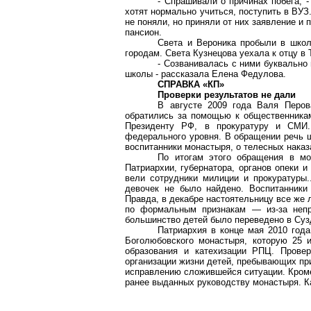
- Спрашивали о причинах побега, -
хотят нормально учиться, поступить в ВУЗ
не поняли, но приняли от них заявление и 
пансион.
Света и Вероника пробыли в школ
городам. Света Кузнецова уехала к отцу в
- Созванивалась с ними буквально 
школы - рассказала Елена Федулова.
СПРАВКА «КП»
Проверки результатов не дали
В августе 2009 года Валя Перо
обратились за помощью к общественникам
Президенту РФ, в прокуратуру и СМ
федерального уровня. В обращении речь ш
воспитанники монастыря, о телесных наказ
По итогам этого обращения в мо
Патриархии, губернатора, органов опеки 
вели сотрудники милиции и прокуратуры.
девочек не было найдено. Воспитанники
Правда, в декабре настоятельницу все же 
по формальным признакам — из-за непр
большинство детей было переведено в Сузд
Патриархия в конце мая 2010 года
Боголюбовского
монастыря, которую 25 и
образования и
катехизации
РПЦ. Проверк
организации жизни детей, пребывающих пр
исправлению сложившейся ситуации. Кроме
ранее выданных руководству монастыря.
К