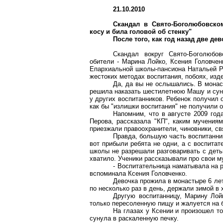
21.10.2010
Скандал в
Свято-Боголюбовско
косу и била головой об стенку"
После того, как год назад две де
Скандал вокруг
Свято-Боголюбов
обители - Марина
Лойко
, Ксения Головче
Епархиальной школы-пансиона Натальей Ре
жестоких методах воспитания, побоях, изд
Да, да вы не ослышались. В монас
решила наказать шестилетнюю Машу и суну
у других воспитанников. Ребенок получил о
как бы "излишки воспитания" не получили о
Напомним, что в августе 2009 год
Перова, рассказала "КП", каким мучениям
приезжали правоохранители, чиновники, с
Правда, большую часть воспитанн
вот прибыли ребята не одни, а с воспитат
школы не разрешали разговаривать с деть
хватило. Ученики рассказывали про свои м
- Воспитательница наматывала на р
вспоминала Ксения Головченко.
Девочка прожила в монастыре 6 лет
по несколько раз в день, держали зимой в
Другую воспитанницу, Марину
Лой
только пересоленную пищу и жалуется на 
На глазах у Ксении и произошел т
сунула в раскаленную печку.