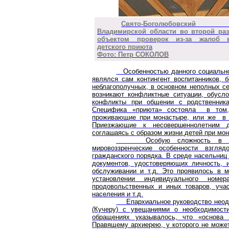
Свято-Боголюбовский м
Владимирской области во второй раз
объектом проверок из-за жалоб в
детского приюта
Фото: Петр СОКОЛОВ
Особенностью данного социальног
являлся сам контингент воспитанников, 
неблагополучных, в основном неполных се
возникают конфликтные ситуации, обусл
конфликты при общении с родственник
Специфика «приюта» состояла в том,
проживающие при монастыре, или же в р
Приезжающие к несовершеннолетним д
соглашаясь с образом жизни детей при мо
Особую сложность в органи
мировоззренческие особенности взгля
гражданского порядка. В среде насельниц
документов, удостоверяющих личность, 
обслуживании и т.д. Это проявилось в м
установлении индивидуального номе
продовольственных и иных товаров, уча
населения и т.д.
Епархиальное руководство неодно
(Кучеру) с увещаниями о необходимости
обращениях указывалось, что «основа
Правящему архиерею, у которого не может