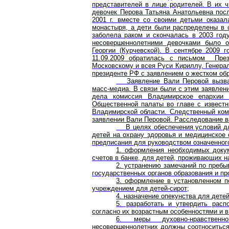
представителей в лице родителей. В их 
девочек Перова Татьяна Анатольевна по
2001 г. вместе со своими детьми оказа
монастыря, а дети были распределены в 
заболела раком и скончалась в 2003 год
несовершеннолетними девочками было о
Георгии (Курчевской). В сентябре 2009
11.09.2009 обратилась с письмом Пре
Московскому и всея Руси Кириллу, Генера
президенте РФ с заявлением о жестком об
Заявление Вали Перовой вызвал
масс-медиа. В связи были с этим заявлен
дела комиссия Владимирское епархии (0
Общественной палаты во главе с извест
Владимирской области. Следственный ком
заявлении Вали Перовой. Расследование в
В целях обеспечения условий для
детей на охрану здоровья и медицинско
предписания для руководством означенног
1. оформления необходимых докум
счетов в банке, для детей, проживающих н
2. устранению замечаний по пребы
государственных органов образования и пр
3. оформление в установленном п
учреждением для детей-сирот;
4. назначение опекунства для дете
5. разработать и утвердить расп
согласно их возрастным особенностями и в
6. меры духовно-нравственно
несовершеннолетних должны соотноситься