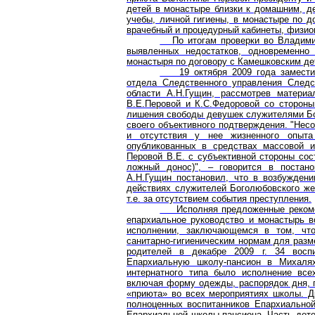
детей в монастыре близки к домашним, д
учебы, личной гигиены, в монастыре по д
врачебный и процедурный кабинеты, физио
По итогам проверки во Владими
выявленных недостатков, одновременно
монастыря по договору с Камешковским де
19 октября 2009 года заместите
отдела Следственного управления Следс
области А.Н.Гущин, рассмотрев матери
В.Е.Перовой и К.С.Федоровой со стороны
лишения свободы девушек служителями Бо
своего объективного подтверждения. "Нес
и отсутствия у нее жизненного опыта
опубликованных в средствах массовой и
Перовой В.Е. с субъективной стороны сос
ложный донос)", – говорится в постано
А.Н.Гущин постановил, что в возбужден
действиях служителей Боголюбовского жен
т.е. за отсутствием события преступления.
Исполняя предложенные рекоменд
епархиальное руководство и монастырь в
исполнении, заключающемся в том, чт
санитарно-гигиеническим нормам для разм
родителей в декабре 2009 г. 34 восп
Епархиальную школу-пансион в Михаля
интернатного типа было исполнение все
включая форму одежды, распорядок дня, п
«приюта» во всех мероприятиях школы. Д
полноценных воспитанников Епархиально
Епархиальной школы-пансиона. Часть дете