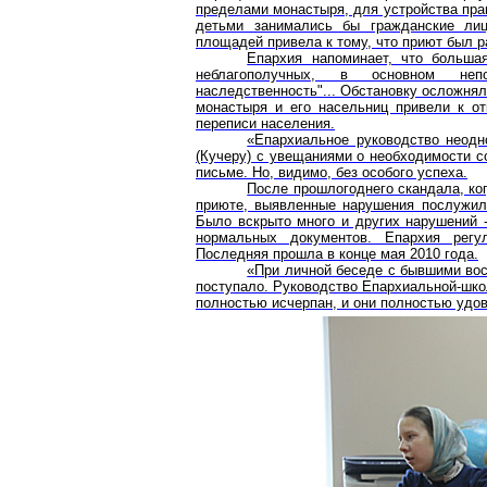
пределами монастыря, для устройства прав
детьми занимались бы гражданские лиц
площадей привела к тому, что приют был 
Епархия напоминает, что больша
неблагополучных, в основном непо
наследственность"... Обстановку осложняло
монастыря и его насельниц привели к о
переписи населения.
«Епархиальное руководство неодн
(Кучеру) с увещаниями о необходимости с
письме. Но, видимо, без особого успеха.
После прошлогоднего скандала, ко
приюте, выявленные нарушения послужил
Было вскрыто много и других нарушений -
нормальных документов. Епархия регу
Последняя прошла в конце мая 2010 года.
«При личной беседе с бывшими вос
поступало. Руководство Епархиальной-шко
полностью исчерпан, и они полностью удов