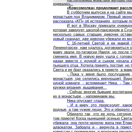
Настоятельница монастыря матушка Георг
издевались...
«Комсомолка» продолжает рассл
В субботнем выпуске и на сайте мы
монастыря под Владимиром.
Первый
звоно
рассказала «КП» об истязаниях, которым п
И вот в Москву приехали очередн
которая заведует школой-пансионом в Сузд
несколько самых старших девочек остав
новый скандал: две девочки убежали из мо
С 16-летней Светой и ее мамой 
Лениногорске, нам удалось договориться о
маму звали по-татарски Наиля, но после 
сменила имя. В новую веру ушла с голово
назад вместе с дочкой и сыном уехала в
пьющего отца. Хотела принять постриг, но 
Света и ее брат оказались в приюте, а ма
- Пока у меня было послушание,
монастыря, где селились верующие). Виде
одной комнате, - вспоминает Ника. - Там
кружки вязания, вышивания...
- Сейчас многие бывшие воспитанн
их в монастыре, - напоминаем мы.
Ника опускает глаза.
- И в миру это происходит, како
родные, а там чужие люди. Это и обидело д
Обидело так, что ее дочь сегодня
том приюте! Когда нынешней осенью Света
убежала, она почти неделю жила при Епар
адвокатом. Забрала и - вернула в приют
комиссии с проверками, и монахини решили