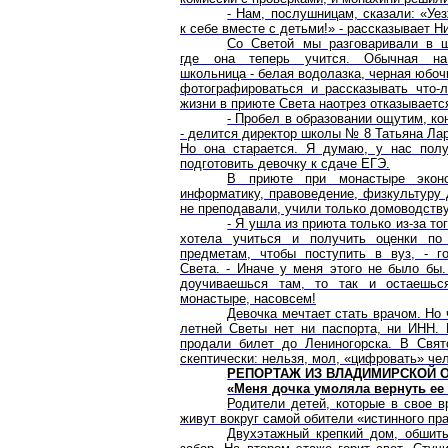
- Нам, послушницам, сказали: «Уе
к себе вместе с детьми!» - рассказывает Ни
Со Светой мы разговаривали в ш
где она теперь учится. Обычная н
школьница - белая водолазка, черная юбоч
фотографироваться и рассказывать что-л
жизни в приюте Света наотрез отказываетс
- Пробел в образовании ощутим, ко
- делится директор школы № 8 Татьяна Лар
Но она старается. Я думаю, у нас полу
подготовить девочку к сдаче ЕГЭ.
В приюте при монастыре эконо
информатику, правоведение, физкультуру
не преподавали, учили только домоводству
- Я ушла из приюта только из-за тог
хотела учиться и получить оценки по
предметам, чтобы поступить в вуз, - го
Света. - Иначе у меня этого не было бы
доучиваешься там, то так и остаешьс
монастыре, насовсем!
Девочка мечтает стать врачом. Но 
летней Светы нет ни паспорта, ни ИНН. 
продали билет до Лениногорска. В Свят
скептически: нельзя, мол, «цифровать» че
РЕПОРТАЖ ИЗ ВЛАДИМИРСКОЙ 
«Меня дочка умоляла вернуть ее
Родители детей, которые в свое 
живут вокруг самой обители «истинного пр
Двухэтажный крепкий дом, обшиты