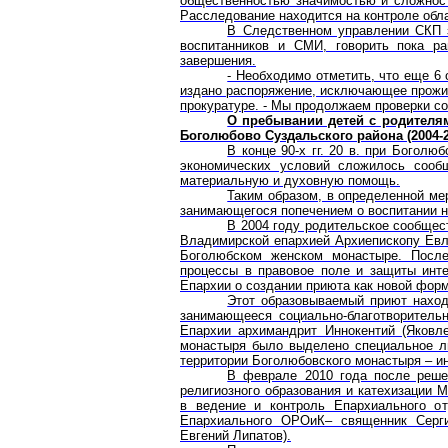
общественностью значимостью и сложнос
Расследование находится на контроле обла
В Следственном управлении СКП з
воспитанников и СМИ, говорить пока ра
завершения.
- Необходимо отметить, что еще 6
издано распоряжение, исключающее прожив
прокуратуре. - Мы продолжаем проверки со
О пребывании детей с родителя
Боголюбово Суздальского района (2004-20
В конце 90-х гг. 20 в. при Богол
экономических условий сложилось сообщ
материальную и духовную помощь.
Таким образом, в определенной ме
занимающегося попечением о воспитании 
В 2004 году родительское сообще
Владимирской епархией Архиепископу Евло
Боголюбском женском монастыре. После
процессы в правовое поле и защиты инт
Епархии о создании приюта как новой фор
Этот образовываемый приют наход
занимающееся социально-благотворительн
Епархии архимандрит Иннокентий (Яковл
монастыря было выделено специальное л
территории Боголюбовского монастыря – ин
В феврале 2010 года после реше
религиозного образования и катехизации 
в ведение и контроль Епархиального от
Епархиального ОРОиК– священник Серг
Евгений Липатов).