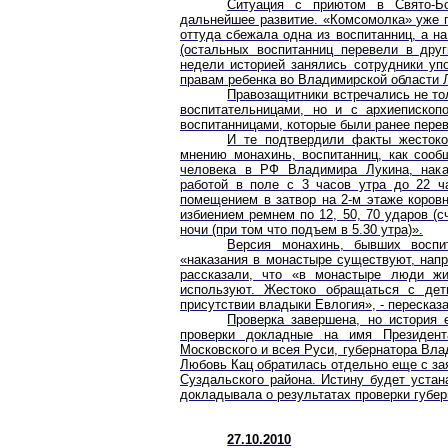
Ситуация с приютом в Свято-Б
дальнейшее развитие. «Комсомолка» уже пис
оттуда сбежала одна из воспитанниц, а н
(остальных воспитанниц перевели в дру
недели историей занялись сотрудники уп
правам ребенка во Владимирской области 
Правозащитники встречались не то
воспитательницами, но и с архиеписко
воспитанницами, которые были ранее пере
И те подтвердили факты жестоко
мнению монахинь, воспитанниц, как сооб
человека в РФ Владимира Лукина, наказ
работой в поле с 3 часов утра до 22 ч
помещением в затвор на 2-м этаже коровн
избиением ремнем по 12, 50, 70 ударов (с
ночи (при том что подъем в 5.30 утра)».
Версия монахинь, бывших воспи
«наказания в монастыре существуют, напр
рассказали, что «в монастыре люди ж
используют. Жестоко обращаться с де
присутствии владыки Евлогия», - пересказ
Проверка завершена, но история 
проверки докладные на имя Президент
Московского и всея Руси, губернатора Вла
Любовь Кац обратилась отдельно еще с з
Суздальского района. Истину будет устан
докладывала о результатах проверки губе
27.10.2010