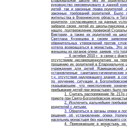
Епархиальной школе без их родительс
руководство рекомендовало в данной кон
детей, так и законные права родителей, 
законных требований родителей. Было п
жительства в Воронежскую область и Тата
родители, согласившиеся на данные усло
забрали своих детей из школы-пансиона 
нашло подтверждение проверкой Суздальс
Виктории, а также их родителей на школ
Светлана Кузнецова в своем заявлени
обвинительных утверждений против служ
хотела возвращаться в монастырь. Это за
женщины из органов опеки, заявив, что тог
6 октября 2010 г. в связи с факт
отсутствием несовершеннолетних на тер
прошению их родителей в Епархиальную ш
учреждения для детей (Камешковский 
установленные санитарно-гигиенические н
т.ч. отсутствия надлежащего здания, в с
по изучению ситуации в Боголюбовском
указывающем, что неисполнение означе
пребывание детей при монастыре» было пр
1. Считать распоряжение № 217р о
приюте при Свято-Боголюбовском монастыр
2. Исключить дальнейшее пребыван
родителей с детьми.
3. Обратиться в органы опеки и п
решения об установлении опеки (попеч
насельниц монастыря без надлежашего со
4. Приезжающие в монастырь на 