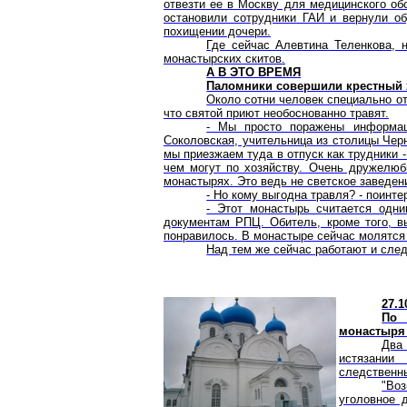
отвезти ее в Москву для медицинского об
остановили сотрудники ГАИ и вернули об
похищении дочери.
Где сейчас Алевтина Теленкова, н
монастырских скитов.
А В ЭТО ВРЕМЯ
Паломники совершили крестный 
Около сотни человек специально о
что святой приют необоснованно травят.
- Мы просто поражены информац
Соколовская, учительница из столицы Чер
мы приезжаем туда в отпуск как трудники -
чем могут по хозяйству. Очень дружелюб
монастырях. Это ведь не светское заведени
- Но кому выгодна травля? - поинт
- Этот монастырь считается одни
документам РПЦ. Обитель, кроме того, в
понравилось. В монастыре сейчас молятся 
Над тем же сейчас работают и сле
27.1
По 
монастыря 
Два
истязании
следственн
"Воз
уголовное 