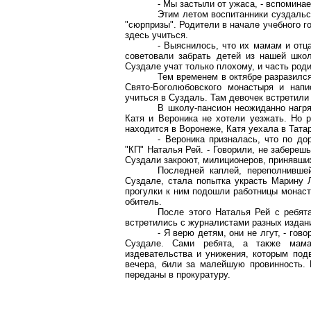
- Мы застыли от ужаса, - вспомина
Этим летом воспитанники суздальс
"сюрпризы". Родители в начале учебного г
здесь учиться.
- Выяснилось, что их мамам и отц
советовали забрать детей из нашей школ
Суздале учат только
плохому
, и часть род
Тем временем в октябре разразилс
Свято-Боголюбовского
монастыря и напис
учиться в Суздаль. Там девочек встретили
В школу-пансион неожиданно нагря
Катя и Вероника не хотели уезжать. Но 
находится в Воронеже, Катя уехала в Татар
- Вероника призналась, что по до
"КП" Наталья Рей. - Говорили, не забереш
Суздали
закроют, милиционеров, принявших
Последней каплей, переполнивше
Суздале, стала попытка украсть Марину
прогулки к ним подошли работницы монаст
обитель.
После этого Наталья Рей с ребят
встретились с журналистами разных изданий
- Я верю детям, они не лгут, - го
Суздале. Сами ребята, а также ма
издевательства и унижения, которым подв
вечера, били за малейшую провинность.
переданы в прокуратуру.