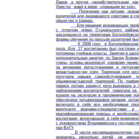
Даров, а другое –недействительным, ка
Христос, живя в мире, «лежащем во зле».
Попечение над детьми, оказавш
родителей или оказавшихся сиротами в со
общество и Церкви.
Для решения возникающих пробле
с отделом опеки Суздальского района
находящихся на территории Боголюбовско
формы обучения по просьбе родителей был
К 2009 году в Боголюбовском м
пола. Для 27 воспитанниц был построен 
положены учебные классы. Занятия в школ
дополнительные занятия по Закону Божию,
глины, основы иконописи), хоровому пени
за вечерним богослужением и литурги
монастырско¬му хору. Трапезная для нес
получали навыки самообслуживания, 
общемонастырской трапезной. По график
период летних каникул дети выезжали в л
наблюдением воспитателей, помогали на 
ездили на экскурсии в паломнические п
обеспечено четырехразовое питание, кото
включало в себя все необходимые прод
медпункте врачами-специалистами и
квалифицированная помощь и необходимо
воспитания, включающая в себя возможнос
с руководством Владимирского государств
при ВлГУ.
В числе несовершеннолетних граж
оказались несколько детей, не имею