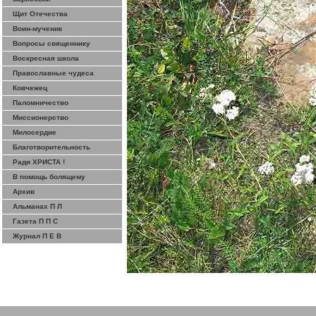
Щит Отечества
Воин-мученик
Вопросы священнику
Воскресная школа
Православные чудеса
Ковчежец
Паломничество
Миссионерство
Милосердие
Благотворительность
Ради ХРИСТА !
В помощь болящему
Архив
Альманах П Л
Газета П П С
Журнал П Е В