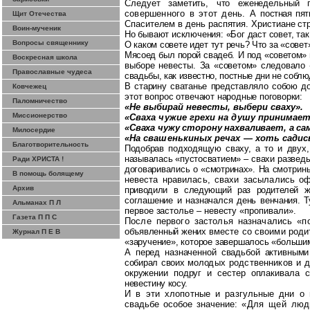
Следует заметить, что еженедельный 
совершенного в этот день. А
постная пя
Щит Отечества
Спасителем в день распятия. Христиане ст
Воин-мученик
Но бывают исключения: «Бог даст совет, так
Вопросы священнику
О каком совете идет тут речь? Что за «сове
Мясоед был порой свадеб. И под «советом»
Воскресная школа
выборе невесты.
За «советом» следовало «
Православные чудеса
свадьбы, как известно, постные дни не
соблю
В старину сватанье представляло собою д
Ковчежец
этот вопрос отве
чают народные поговорки:
Паломничество
«Не выбирай невесты, выбери сваху».
Миссионерство
«Сваха чужие грехи на душу принимает
«Сваха
чужу
сторону нахваливает, а сам
Милосердие
«На
свашенькиных
речах — хоть садись
Благотворительность
Подобрав подходящую сваху, а то и двух,
называлась «
пусто
сватием
» – свахи развед
Ради ХРИСТА !
договаривались о «смотринах». На
смотрины
В помощь болящему
невеста нравилась, свахи засылались о
Архив
приводили в
следующий раз родителей ж
соглашение и назначался
день вен
чания. 
Альманах П Л
первое застолье – невесту «пропивали».
Газета П П С
После первого застолья назначались «
объявленный жених
вместе со своими род
Журнал П Е В
«
заручение
», которое завершалось «боль
шим
А перед назначенной свадьбой активными
собирал своих моло
дых родственников и 
окружении подруг и сестер оплакивала 
невестину косу.
И в эти хлопотные и разгульные дни о
свадьбе особое значение:
«Для щей люди