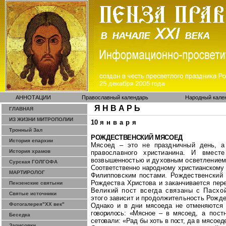
АННОТАЦИИ
Православный календарь
Народный кале
Я Н В А Р Ь
ГЛАВНАЯ
ИЗ ЖИЗНИ МИТРОПОЛИИ
10
января
Тронный Зал
РОЖДЕСТВЕНСКИЙ МЯСОЕД
История епархии
Мясоед – это не праздничный день, а
История храмов
православного христиани
на. И вместе
возвышенностью и духовным осветлением
Сурская ГОЛГОФА
Соответственно народному христианском
МАРТИРОЛОГ
Филипповским поста
ми. Рождественский
Рождества Христова и заканчивается пе
Пензенские святыни
Ве
ликий пост всегда
связаны
с Пасхой
Святые источники
этого зависит и продолжитель
ность Рожде
Фотогалерея"ХХ век"
Однако и в дни мясоеда не отменяются
говорилось: «
Мясное
– в
мясоед, а пост
Беседка
сетовали: «Рад бы хоть в пост, да в мясоед
Зарисовки