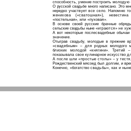
способность, умение построить молодую
О русской свадьбе много написано. Это мн
нередко участвует
все село.
Напомню то
женихова («
сватошная
»), невестина
«постельная»,
или «пуховая».
В основе своей русские брачные обряд
сельские свадьбы ныне
«играются» не хуж
А вот некоторые послесвадебные обыча
значение.
Отыграв свадьбу, молодые в прежние в
«свадебным» – для род
ных молодого 
близких молодой «княгини». Третий
показывала свое
кулинарное искусство дл
А после шли «простые столы» – у тестя, 
Рождественский мясоед был долгим, и вр
Конечно, «богатство
свадьбы», как и нын