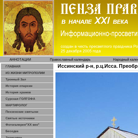
АННОТАЦИИ
Православный календарь
Народный кале
Иссинский р-н, р.ц.Исса. Прео
ГЛАВНАЯ
ИЗ ЖИЗНИ МИТРОПОЛИИ
Тронный Зал
История епархии
История храмов
Сурская ГОЛГОФА
МАРТИРОЛОГ
Пензенские святыни
Святые источники
Фотогалерея"ХХ век"
Беседка
Зарисовки