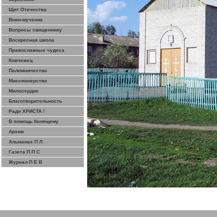
Щит Отечества
Воин-мученик
Вопросы священнику
Воскресная школа
Православные чудеса
Ковчежец
Паломничество
Миссионерство
Милосердие
Благотворительность
Ради ХРИСТА !
В помощь болящему
Архив
Альманах П Л
Газета П П С
Журнал П Е В