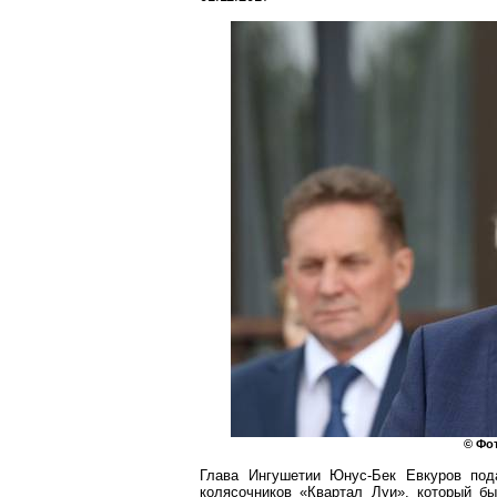
© Фот
Глава Ингушетии
Юнус-Бек
Евкуров
пода
колясочников «Квартал Луи», который б