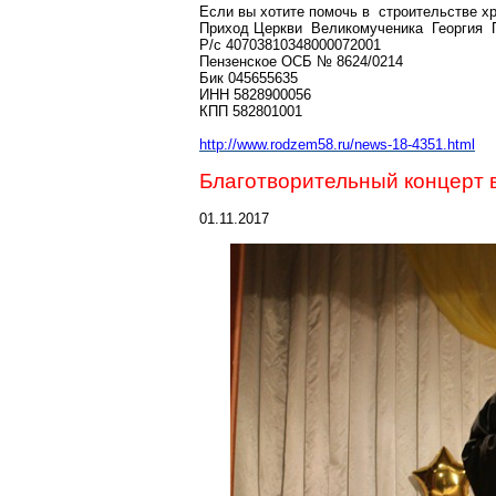
Если вы хотите помочь в строительстве х
Приход Церкви Великомученика Георгия П
Р
/с 40703810348000072001
Пензенское ОСБ № 8624/0214
Бик
045655635
ИНН 5828900056
КПП 582801001
http://www.rodzem58.ru/news-18-4351.html
Благотворительный концерт 
01.11.2017