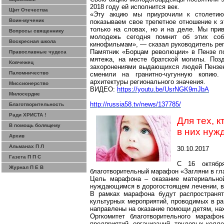
2018 году ей исполнится век.
Щит Отечества
«Эту акцию мы приурочили к столетию
Воин-мученик
показываем свое трепетное отношение к 
только на словах, но и на деле. Мы прив
Вопросы священнику
молодежь сегодня помнит об этих соб
Воскресная школа
кинофильмам», — сказал руководитель ре
Памятник «Борцам революции» в Пензе п
Православные чудеса
мятежа, на месте братской могилы. Поз
Ковчежец
захоронениями выдающихся людей Пензен
Паломничество
сменили на гранитно-чугунную копию.
архитектуры регионального значения.
Миссионерство
ВИДЕО:
https://youtu.be/UsrNGK9mJbA
Милосердие
http://russia58.tv/ne
ws/137785/
Благотворительность
Ради ХРИСТА !
Для тех, к
В помощь болящему
в них нуж
Архив
Альманах П Л
30.10.2017
Газета П П С
С 16 октяб
Журнал П Е В
благотворительный марафон «Загляни в гл
Цель марафона – оказание материально
нуждающимся в дорогостоящем лечении, в
В рамках марафона будут распространят
культурных мероприятий, проводимых в ра
направлены на оказание помощи детям, на
Оргкомитет благотворительного марафо
предприятий, организаций, трудовых колл