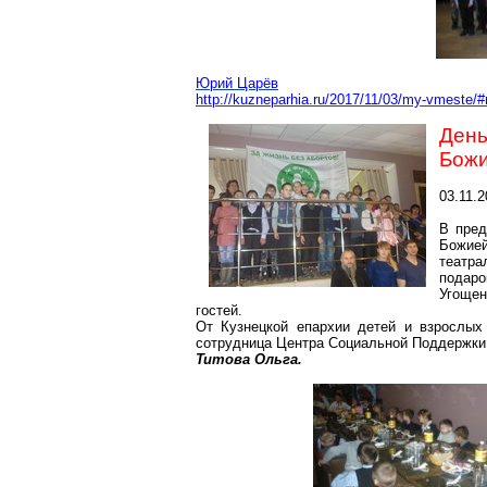
Юрий Царёв
http://kuzneparhia.ru/2017/11/03/my-vmeste/
День
Божи
03.11.
В пред
Божие
театр
подаро
Угощен
гостей.
От Кузнецкой епархии детей и взрослых
сотрудница Центра Социальной Поддержки
Титова Ольга.