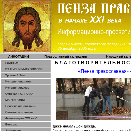
АННОТАЦИИ
Православный календарь
Народный кал
Б Л А Г О Т В О Р И Т Е Л Ь Н О С
ГЛАВНАЯ
ИЗ ЖИЗНИ МИТРОПОЛИИ
«Пенза православная»
Тронный Зал
История епархии
История храмов
Сурская ГОЛГОФА
МАРТИРОЛОГ
Пензенские святыни
Святые источники
Фотогалерея"ХХ век"
Беседка
даже небольшой дождь.
Свою акцию молодогвардейцы посвятили 
Зарисовки