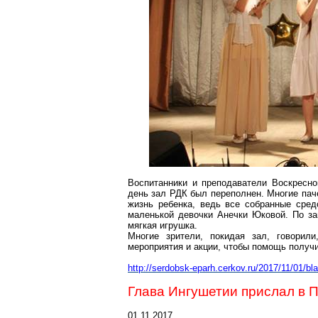
Воспитанники и преподаватели Воскресн
день зал РДК был переполнен. Многие
пач
жизнь ребенка, ведь все собранные сре
маленькой девочки Анечки
Юковой
. По з
мягкая игрушка.
Многие зрители, покидая зал, говорил
мероприятия и акции, чтобы помощь получ
http://serdobsk-eparh.cerkov.ru/2017/11/01/bl
Глава Ингушетии прислал в П
01.11.2017