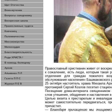
Щит Отечества
Воин-мученик
Вопросы священнику
Воскресная школа
Православные чудеса
Ковчежец
Паломничество
Миссионерство
Милосердие
Благотворительность
Ради ХРИСТА !
В помощь болящему
Архив
Православный христианин живет от воскрес
к сожалению, есть люди, которым такая р
Альманах П Л
отделения для граждан пожилого воз
Газета П П С
обслуживания населения»
Башмаковского
р
25 октября настоятель храма Михаила Арх
Журнал П Е В
протоиерей Сергий Козлов посетил стацион
Посещение дома-интерната священником 
слов утешения, ободрения и наставления в
Целью визита к престарелым и инвалидам
может самостоятельно передвигаться, пр
причастил.
— Благодаря причащению мы очищаемс