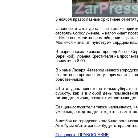
3 ноября православные христиане отметят
«Главное в этот день – не только прийт
отстоять богослужение, – напоминает про
– Именно в молитвенном общении выражае
Молимся – значит, чувствуем сердцем
наш
В зареченских храмах преподобного С
Заречной), Иоанна Крестителя на проспект
начнутся в 8.00.
В храме Лазаря Четверодневного (городско
После нее горожане могут пригласить св
родственников.
«В этот день принято не только убираться
субботу, как и в любой день поминовени
литию для мирян, раздают милостыню для
Священнослужители также напоминают, что 
умерших, а жертва для тех, кто возьмет о
3 ноября на городское кладбище организов
Автобусы «
Автотранса
» будут отправляться
Спецпроект ПРАВОСЛАВИЕ