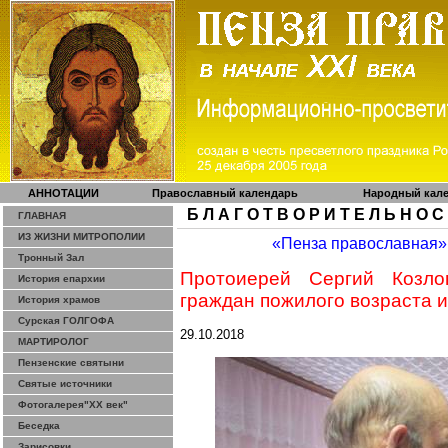
АННОТАЦИИ
Православный календарь
Народный кал
Б Л А Г О Т В О Р И Т Е Л Ь Н О С
ГЛАВНАЯ
ИЗ ЖИЗНИ МИТРОПОЛИИ
«Пенза православная»
Тронный Зал
Протоиерей Сергий Козло
История епархии
граждан пожилого возраста 
История храмов
Сурская ГОЛГОФА
29.10.2018
МАРТИРОЛОГ
Пензенские святыни
Святые источники
Фотогалерея"ХХ век"
Беседка
Зарисовки