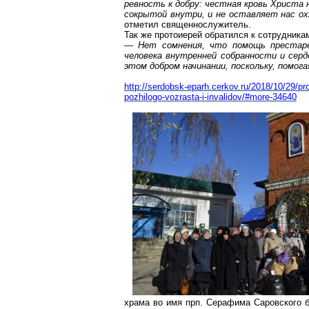
ревность к добру: честная кровь Христа 
сокрытой внутри, и не оставляет нас охл
отметил священнослужитель.
Так же протоиерей обратился к сотрудника
— Нет сомнения, что помощь престаре
человека внутренней собранности и серд
этом добром начинании, поскольку, помог
http://serdobsk-eparh.cerkov.ru/2018/10/29/pro
pozhilogo-vozrasta-i-invalidov/#more-34640
храма во имя
прп
. Серафима
Саровского
б