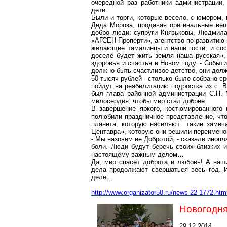
очередной раз работники администрации,
дети.
Были и торги, которые весело, с юмором,
Деда Мороза, продавая оригинальные ве
добро люди: супруги Князьковы, Людмил
«АГСЕН Проперти», агентство по развитию
желающие тамалинцы и наши гости, и сосе
доселе будет жить земля наша русская»,
здоровья и счастья в Новом году. - Событи
должно быть счастливое детство, они долж
50 тысяч рублей - столько было собрано ср
пойдут на реабилитацию подростка из с. В
был глава районной администрации С.Н. 
милосердия, чтобы мир стал добрее.
В завершение яркого, костюмированного
полюбили праздничное представление, что
планета, которую населяют такие замеч
Центавра», которую они решили переимено
- Мы назовем ее Добротой, - сказали инопл
боли. Люди будут беречь своих близких и
настоящему важным делом…
Да, мир спасет доброта и любовь! А наш
дела продолжают свершаться весь год. И 
деле…
http://www.organizator58.ru/news-22-1772.htm
Новогодня
29.12.2014