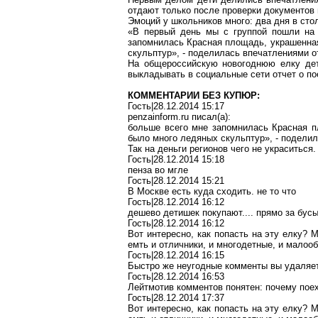
отдают только после проверки документов
Эмоций у школьников много: два дня в сто
«В первый день мы с группой пошли на 
запомнилась Красная площадь, украшенная
скульптур», - поделилась впечатлениями о
На общероссийскую новогоднюю елку дет
выкладывать в социальные сети отчет о по
КОММЕНТАРИИ БЕЗ КУПЮР:
Гость
|28.12.2014 15:17
penzainform.ru
писал
(a):
больше всего мне запомнилась Красная пл
было много ледяных скульптур», - поделил
Так на деньги регионов чего не украситься.
Гость|28.12.2014 15:18
пенза во мгле
Гость|28.12.2014 15:21
В Москве есть куда сходить. не то что
Гость|28.12.2014 16:12
дешево детишек покупают.... прямо за бусы
Гость|28.12.2014 16:12
Вот интересно, как попасть на эту елку? 
емть и отличники, и многодетные, и малоо
Гость|28.12.2014 16:15
Быстро же неугодные комменты вы удаляе
Гость|28.12.2014 16:53
Лейтмотив комментов понятен: почему поех
Гость|28.12.2014 17:37
Вот интересно, как попасть на эту елку? 