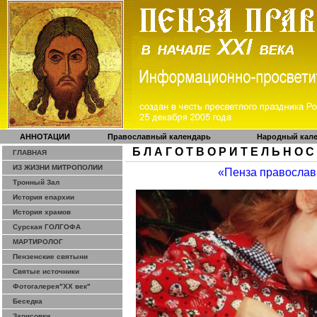
АННОТАЦИИ
Православный календарь
Народный кал
Б Л А Г О Т В О Р И Т Е Л Ь Н О С
ГЛАВНАЯ
ИЗ ЖИЗНИ МИТРОПОЛИИ
«Пенза православ
Тронный Зал
История епархии
История храмов
Сурская ГОЛГОФА
МАРТИРОЛОГ
Пензенские святыни
Святые источники
Фотогалерея"ХХ век"
Беседка
Зарисовки