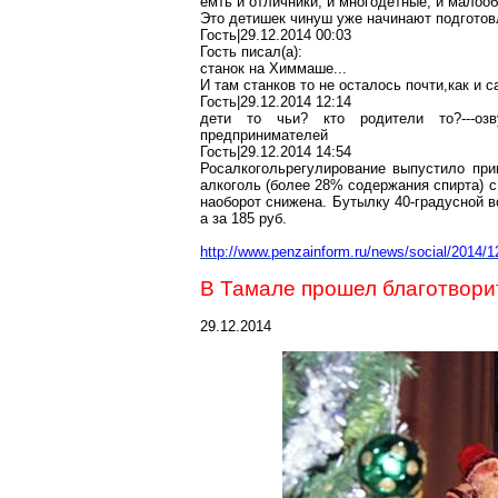
емть и отличники, и многодетные, и малоо
Это детишек чинуш уже начинают подготовл
Гость|29.12.2014 00:03
Гость писал(a):
станок на Химмаше...
И там станков то не осталось почти,как и
Гость|29.12.2014 12:14
дети то чьи? кто родители то?---озв
предпринимателей
Гость|29.12.2014 14:54
Росалкогольрегулирование выпустило при
алкоголь (более 28% содержания спирта) с
наоборот снижена. Бутылку 40-градусной 
а за 185 руб.
http://www.penzainform.ru/news/social/2014/1
В Тамале прошел благотвори
29.12.2014