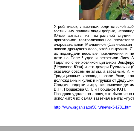
У ребятишек, лишенных родительской заб
гости к ним пришли люди добрые, неравно
Юные артисты из театральной студии «
приготовили театрализованное представ
очаровательной Мальвиной (Савиновская
поиски дремучего леса, чтобы выручить Сн
их поджидали весёлые приключения и тво
дети на Поле Чудес и встретили Лису А
Гадалию с её хозяйкой цыганкой Земфиро
(Черняева Юля) и его дочери Русалочки (
оказался совсем не злым, а забавным. И, 
Традиционные хороводы возле ёлки, та
долгожданный кулёк и игрушки от Дедушки
Сладкие подарки и игрушки привезли детям
В.Н., Поршакова О.П. и Поршаков Ю.П.
Праздник удался на славу, это было ясно
исполнится их самая заветная мечта: «пу
http://www.organizator58.ru/news-3-1781.html