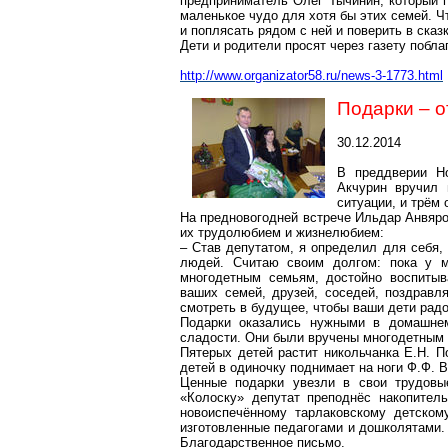
предприниматель Олег Тычинин, который п
маленькое чудо для хотя бы этих семей. Ч
и поплясать рядом с ней и поверить в сказк
Дети и родители просят через газету побла
http://www.organizator58.ru/news-3-1773.html
Подарки – о
30.12.2014
В преддверии Но
Акчурин вручил 
ситуации, и трём
На предновогодней встрече Ильдар Анвяро
их трудолюбием и жизнелюбием:
– Став депутатом, я определил для себя,
людей. Считаю своим долгом: пока у м
многодетным семьям, достойно воспиты
ваших семей, друзей, соседей, поздрав
смотреть в будущее, чтобы ваши дети рад
Подарки оказались нужными в домашнем
сладости. Они были вручены многодетным р
Пятерых детей растит никольчанка Е.Н. П
детей в одиночку поднимает на ноги Ф.Ф. В
Ценные подарки увезли в свои трудовы
«Колоску» депутат преподнёс накопитель
новоиспечённому тарлаковскому детском
изготовленные педагогами и дошколятами.
Благодарственное письмо.