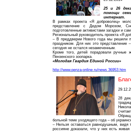
25 и 26 дек
помощи сем
интернат.
В рамках проекта «Я доброволец» моло
представление с Дедом Морозом, Сне
подготовленные активистами загадки и сам
Региональный руководитель проекта «Я до
– В преддверии Нового года мы решили 
праздником. Для них это представление –
сегодня не остался незамеченным.
Кроме того, детей порадовали ручные 
Пензенского зоопарка.
«Молодая Гвардия Единой России»
http://www.penza-online.ru/news.36953.htm
Благ
29.12.
28 дек
тради
Никола
считае
Обраща
больной теме уходящего года – об украинс
– Нельзя оставаться равнодушным, видя т
россияне доказали, что у них есть живая