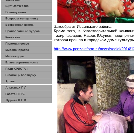
Щит Отечества
Воин-мученик
Вопросы священнику
Воскресная школа
Заксобра от Иссинского района.
Кроме того, в благотворительной кампан
Православные чудеса
Тахир Гафаров, Рафик Юсупов, предприним
Ковчежец
которая прошла в городском доме культуры
Паломничество
http://www.penzainform.ru/news/social/2014/
Миссионерство
Милосердие
Благотворительность
Ради ХРИСТА !
В помощь болящему
Архив
Альманах П Л
Газета П П С
Журнал П Е В