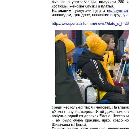
бывшие в употреблении, получили 280 ч
костюмы, женские блузки и платья.
Напомним:
услугами пункта
пользуются
инвалидом, граждане, попавшие в трудную
http://www.penzainform.ru/news/?date_d_f
среди нескольких тысяч человек. На главн
«У меня внучка ездила. Я ей даже немног
бабушка одной из девочек Елена Шестерни
«Там было очень красиво, ярко, красочн
Шишикина (г.
Пенза
).
Первым делом дети делились впечатления