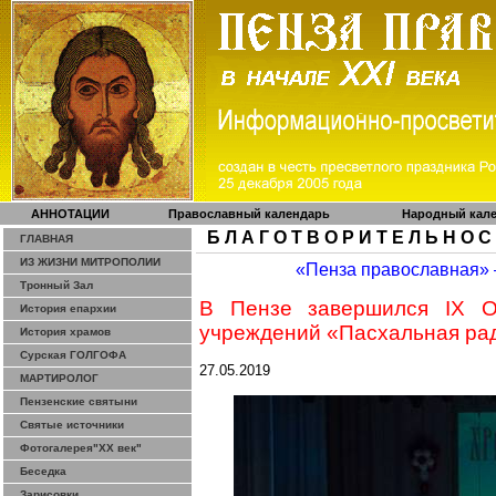
АННОТАЦИИ
Православный календарь
Народный кал
Б Л А Г О Т В О Р И Т Е Л Ь Н О С
ГЛАВНАЯ
ИЗ ЖИЗНИ МИТРОПОЛИИ
«Пенза православная»
Тронный Зал
В Пензе завершился IX О
История епархии
учреждений «Пасхальная ра
История храмов
Сурская ГОЛГОФА
27.05.2019
МАРТИРОЛОГ
Пензенские святыни
Святые источники
Фотогалерея"ХХ век"
Беседка
Зарисовки