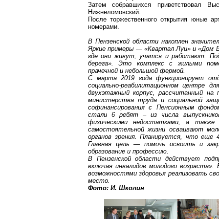
Затем собравшихся приветствовал Выс
Нижнеломовский
.
После торжественного открытия юные ар
номерами.
В Пензенской области накоплен значите
Яркие примеры — «Квартал Луи» и «Дом 
где они живут, учатся и работают. По
берега». Это комплекс с жилыми пом
прачечной и небольшой фермой.
С марта 2019 года функционирует отд
социально-реабилитационном центре д
двухэтажный корпус, рассчитанный на п
министерства труда и социальной защи
софинансирования
с Пенсионным фондом
стали 6 ребят – из числа выпускник
физическими недостатками, а также 
самостоятельной жизни осваивают моло
органов зрения. Планируется, что еще 
Главная цель — помочь освоить и закр
образование и профессию.
В Пензенской области действует подп
включая инвалидов молодого возраста».
возможностями здоровья реализовать сво
место.
Фото: И.
Школин