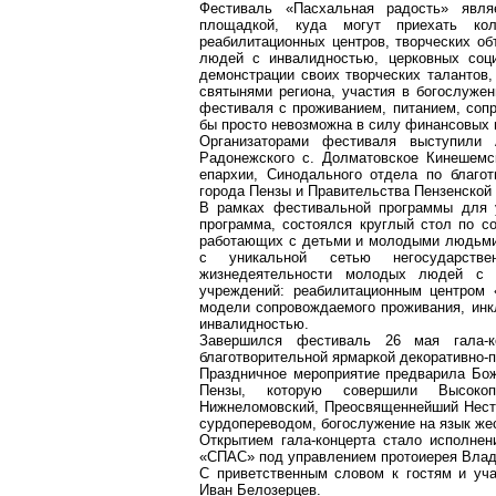
Фестиваль «Пасхальная радость» являе
площадкой, куда могут приехать колл
реабилитационных центров, творческих о
людей с инвалидностью, церковных соци
демонстрации своих творческих талантов,
святынями региона, участия в богослужен
фестиваля с проживанием, питанием, сопр
бы просто невозможна в силу финансовых 
Организаторами фестиваля выступил
Радонежского с.
Долматовское
Кинешемск
епархии, Синодального отдела по благо
города Пензы и Правительства Пензенской 
В рамках фестивальной программы для у
программа, состоялся круглый стол по
с
работающих с детьми и молодыми людьми
с уникальной сетью негосударстве
жизнедеятельности молодых людей с 
учреждений: реабилитационным центром 
модели сопровождаемого проживания, инк
инвалидностью.
Завершился фестиваль 26 мая гала-к
благотворительной ярмаркой декоративно-п
Праздничное мероприятие предварила Бож
Пензы, которую совершили Высокоп
Нижнеломовский
, Преосвященнейший Нест
сурдопереводом
, богослужение на язык ж
Открытием гала-концерта стало исполне
«СПАС» под управлением протоиерея Вла
С приветственным словом к гостям и уча
Иван Белозерцев.