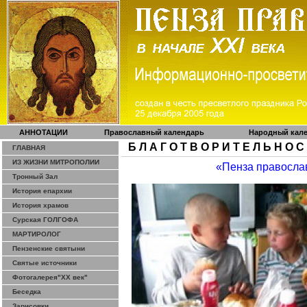
АННОТАЦИИ
Православный календарь
Народный кал
Б Л А Г О Т В О Р И Т Е Л Ь Н О С
ГЛАВНАЯ
ИЗ ЖИЗНИ МИТРОПОЛИИ
«Пенза правосла
Тронный Зал
История епархии
История храмов
Сурская ГОЛГОФА
МАРТИРОЛОГ
Пензенские святыни
Святые источники
Фотогалерея"ХХ век"
Беседка
Зарисовки