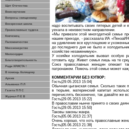
Щит Отечества
Воин-мученик
Вопросы священнику
Воскресная школа
надо воспитывать своих пятерых детей и е
уехала в неизвестном направлении.
Православные чудеса
«Мы привезли этой многодетной семье про
Ковчежец
нашем приходе, - рассказала ИА «
ПензаИ
Паломничество
на удивление все круглощекие и ухоженные
до последнего дня не было и холодильни
Миссионерство
хозяйстве незаменимую».
Милосердие
У хозяйки холодильник вызвал особую р
готовить еду. Живет семья лишь на те сре
Благотворительность
Союз православных женщин опекает та
Ради ХРИСТА !
патронажем. Помочь этой семье может каж
В помощь болящему
КОММЕНТАРИИ БЕЗ КУПЮР:
Архив
Гость|29.05.2013 15:04|
Альманах П Л
Обычная цыганская семья. Сколько таких п
в тюрьме, материнский капитал использ
Газета П П С
перечислять бесконечно, так давайте же в
Журнал П Е В
Гость|29.05.2013 15:22|
В православии нынче принято о своих дея
Гость|29.05.2013 15:50|
Таковы законы жанра.
Гость|05.06.2013 21:37|
Очень хорошо, что хоть православные же
Гость|05.06.2013 21:38|