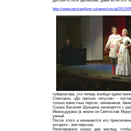
Детски-то хоть цыганские, даже если это та
http://www.penzainform.ru/news/social/2013/
губернатора, это теперь вообще единстве
Спектакль «До третьих петухов» - пост
только известных персон: чиновников, бан
Сказка Василия Шукшина начинается с раз
Ивана-дурака
(в жизни он Святослав
Муру
умный.
После этого и начинаются его приключен
которого -
вип-персона
.
Репетировали сказку два месяца, чтобы