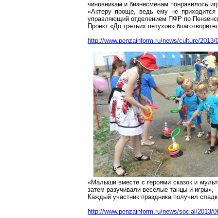
чиновникам и бизнесменам понравилось игр
«Актеру проще, ведь ему не приходится 
управляющий отделением ПФР по Пензенск
Проект «До третьих петухов» благотворит
http://www.penzainform.ru/news/culture/2013/0
«Малыши вместе с героями сказок и мультф
затем разучивали веселые танцы и игры», 
Каждый участник праздника получил сладки
http://www.penzainform.ru/news/social/2013