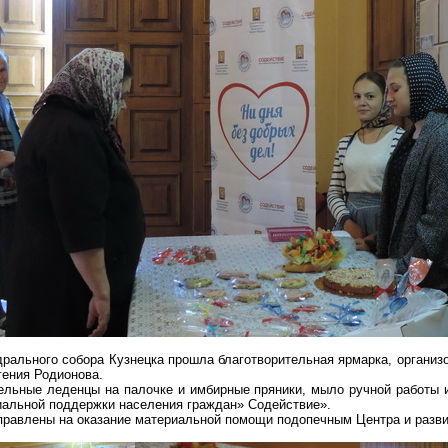
едрального собора Кузнецка прошла благотворительная ярмарка, органи
ения Родионова.
ельные леденцы на палочке и имбирные пряники, мыло ручной работы 
иальной поддержки населения граждан» Содействие».
правлены на оказание материальной помощи подопечным Центра и разв