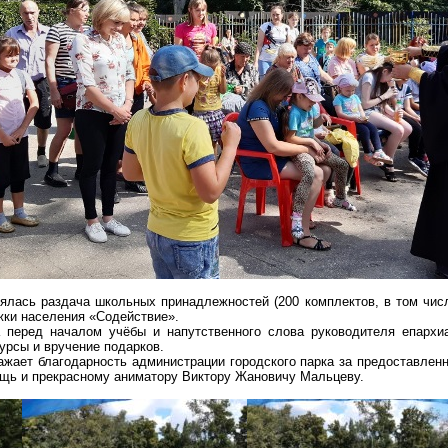
ялась раздача школьных принадлежностей (200 комплектов, в том чис
ки населения «Содействие».
 перед началом учёбы и напутственного слова руководителя епархи
курсы и вручение подарков.
ажает благодарность администрации городского парка за предоставле
щь и прекрасному аниматору Виктору
Жановичу
Мальцеву.