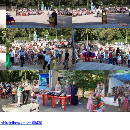
ya-shkolnikov/#more-68430