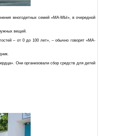
инения многодетных семей «МА-МЫ», в очередной
нужных вещей.
остей – от 0 до 100 лет», – обычно говорят «МА-
дник.
ердца». Они организовали сбор сре
дств дл
я детей