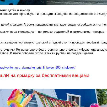
оих детей в школу.
сколько лет организуют и проводят женщины из общественного объед
х детей к школе. А всем неравнодушным
зареченцам
освободиться от не
марки
» всех желающих – не только родителей и школьников, «возраст г
я, женщины организуют детский сладкий стол и проводят весёлый праз
сотрудники Регионального благотворительного фонда «Неравнодушные с
тября. В итоге собрали около 3 тысяч рублей на подарки детям.
gotvoritelnuyu_darmarku_prishli_bolee_100_chelovek/
ишлИ
на ярмарку за бесплатными вещами