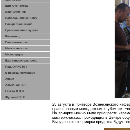
Щит Отечества
Воин-мученик
Вопросы священнику
Воскресная школа
Православные чудеса
Ковчежец
Паломничество
Миссионерство
Милосердие
Благотворительность
Ради ХРИСТА !
В помощь болящему
Архив
Альманах П Л
Газета П П С
Журнал П Е В
25 августа в притворе Вознесенского каф
православным молодежным клубом им. Евг
На ярмарке можно было приобрести карам
мастер-классах, проходящих в Центре соц
Вырученные от ярмарки средства будут на