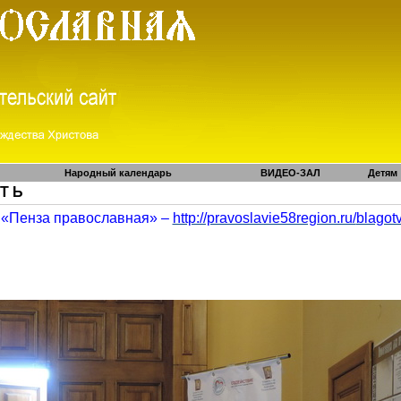
Народный календарь
ВИДЕО-ЗАЛ
Детям
 Т Ь
«Пенза православная» –
http://pravoslavie58region.ru/
blagot