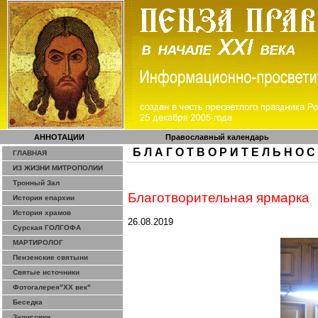
АННОТАЦИИ
Православный календарь
Б Л А Г О Т В О Р И Т Е Л Ь Н О С
ГЛАВНАЯ
ИЗ ЖИЗНИ МИТРОПОЛИИ
Тронный Зал
Благотворительная ярмарка
История епархии
История храмов
26.08.2019
Сурская ГОЛГОФА
МАРТИРОЛОГ
Пензенские святыни
Святые источники
Фотогалерея"ХХ век"
Беседка
Зарисовки