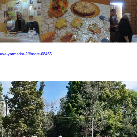
elnaya-yarmarka-2/#more-68455