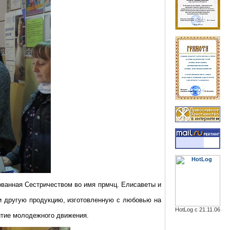
зованная
Сестричеством
во имя
прмчц
.
Елисаветы
и
и другую продукцию, изготовленную с любовью на
HotLog с 21.11.06
итие молодежного движения.