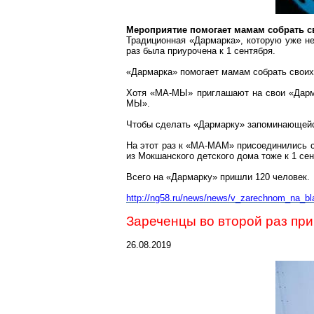
Мероприятие помогает мамам собрать св
Традиционная «
Дармарка
»,
которую
уже не
раз была приурочена к 1 сентября.
«
Дармарка
» помогает мамам собрать свои
Хотя «
МА-МЫ
» приглашают на свои «
Дар
МЫ».
Чтобы сделать «
Дармарку
» запоминающейс
На этот раз к «
МА-МАМ
» присоединились 
из
Мокшанского
детского дома тоже к 1 сен
Всего на «
Дармарку
» пришли 120 человек.
http://ng58.ru/news/news/v_zarechnom_na_bla
Зареченцы
во второй раз
пр
26.08.2019