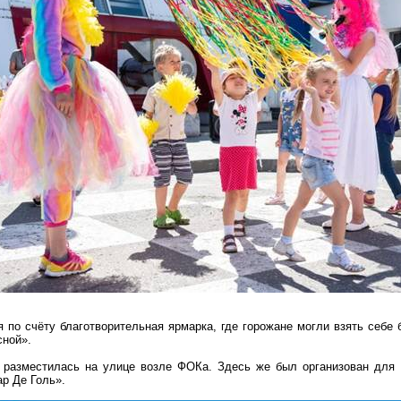
я по счёту благотворительная ярмарка, где горожане могли взять себ
ной».
з разместилась на улице возле
ФОКа
. Здесь же был организован для
ар
Д
е Голь».