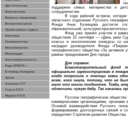
ге
Щит Отечества
поддержки семьи, материнства и дет
сотрудничестве.
Воин-мученик
В ходе рабочей встречи, котора
Вопросы священнику
областного отделения Русского географи
Воскресная школа
Фонда Анна Кузнецова достигли сог
образовательной, культурно-просветительс
Православные чудеса
Фонд уже принял участие в рамка
Ковчежец
обществом 15 сентября — «День реки Сур
классы и экологические конкурсы со шк
Паломничество
наградил руководителя Фонда «Покров
Миссионерство
географического общества «За активное у
Милосердие
рамках празднования Дня города.
Благотворительность
Для справки:
Ради ХРИСТА !
Благотворительный фонд п
официально зарегистрирован в январе
В помощь болящему
когда попросила о помощи мама одн
Архив
всем, кого знала, потому, что не бы
Альманах П Л
мало что могли поодиночке. Тогда, впе
облегчить чужую беду. Так началась пр
Газета П П С
Журнал П Е В
Русское географическое общество 
коммерческими организациями, органами 
Основой взаимодействия Русского геог
формированию долгосрочных связей и со
определяет Стратегия развития Общества.