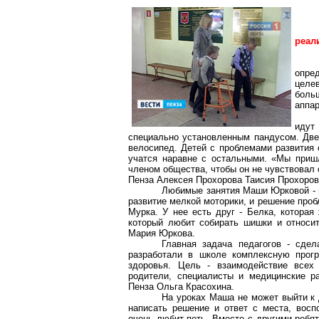
реал
опре
целе
боль
аппар
идут
специально установленным пандусом. Двер
велосипед. Детей с проблемами развития 
учатся наравне с остальными. «Мы приш
членом общества, чтобы он не чувствовал
Пенза Алексея Прохорова Таисия Прохоров
Любимые занятия Маши Юрковой - в 
развитие мелкой моторики, и решение пробл
Мурка. У нее есть друг - Белка, которая
который любит собирать шишки и относи
Мария Юркова.
Главная задача педагогов - сдел
разработали в школе комплексную прог
здоровья. Цель - взаимодействие всех 
родители, специалисты и медицинские р
Пенза Ольга Красохина.
На уроках Маша не может выйти к 
написать решение и ответ с места, восп
очень любит петь. Вместе с другими ребят