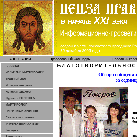
АННОТАЦИИ
Православный календарь
Народный кале
Б Л А Г О Т В О Р И Т Е Л Ь Н О С
ГЛАВНАЯ
ИЗ ЖИЗНИ МИТРОПОЛИИ
Обзор сообщений
Тронный Зал
за седмиц
История епархии
История храмов
Сурская ГОЛГОФА
МАРТИРОЛОГ
Пензенские святыни
вн
вз
Святые источники
бл
Фотогалерея"ХХ век"
Беседка
це
Зарисовки