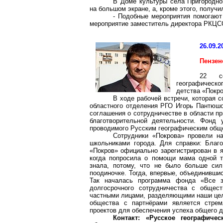
В Доме культуры села Пригородно
на большом экране, а, кроме этого, получи
- Подобные мероприятия помогают
мероприятие заместитель директора РКЦС
26.09.2
Пензен
22 се
географическо
детства «Покр
В ходе рабочей встречи, которая 
областного отделения РГО Игорь Пантюшо
соглашения о сотрудничестве в области пр
благотворительной деятельности. Фонд 
проводимого Русским географическим обще
Сотрудники «Покрова» провели на
школьниками города. Для справки: Благ
«Покров» официально зарегистрирован в я
когда попросила о помощи мама одной т
знала, потому, что не было больше сил
поодиночке. Тогда, впервые, объединивши
Так началась программа фонда «Все з
долгосрочного сотрудничества с общест
частными лицами, разделяющими наши цели
общества с партнёрами является стре
проектов для обеспечения успеха общего д
Контакт: «Русское географиче