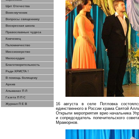
Щит Отечества
Воин-мученик
Вопросы священнику
Воскресная школа
Православные чудеса
Ковчежец
Паломничество
Миссионерство
Милосердие
Благотворительность
Ради ХРИСТА !
В помощь болящему
Архив
Альманах П Л
Газета П П С
16 августа в селе
Потловка
состоялся
Журнал П Е В
единственного в России храма Святой Алл
Открыли мероприятия
врио
начальника Упр
и сопредседатель попечительского сове
Мраморнов
.