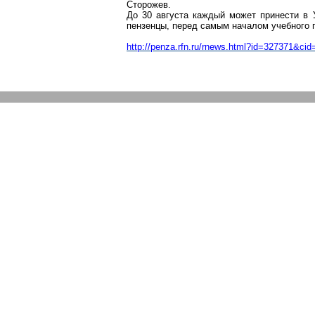
Сторожев.
До 30 августа каждый может принести в 
пензенцы, перед самым началом учебного 
http://penza.rfn.ru/rnews.html?id=327371&cid