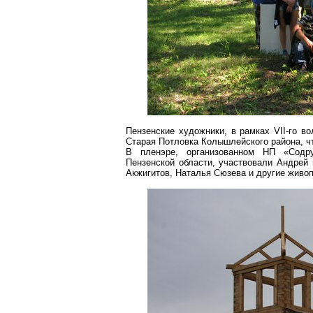
Пензенские художники, в рамках VII-го в
Старая
Потловка
Колышлейского
района, ч
В пленэре, организованном НП «Содру
Пензенской области, участвовали Андрей
Акжигитов
, Наталья Сюзева и другие живоп