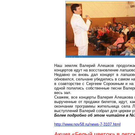
Наш земляк Валерий Алешков продолжае
концертов идут на восстановление
лапшов
Недавно он вновь дал концерт в
лапшов
обновился, сельчане убедились в самом н
в соавторстве с Сергеем Сорокиным и н
одной
полились собственные песни Валери
весь зал.
Скажем, все концерты Валерия Алешкова
вырученные от продажи билетов, идут, ка
окончании программы жительница села
Л
выступлений Валерий собрал для церкви у
Более подробно об этом читайте в №33
http://www.nov58.ru/news-7-3107.html
Акция «Белый цветок» в детс