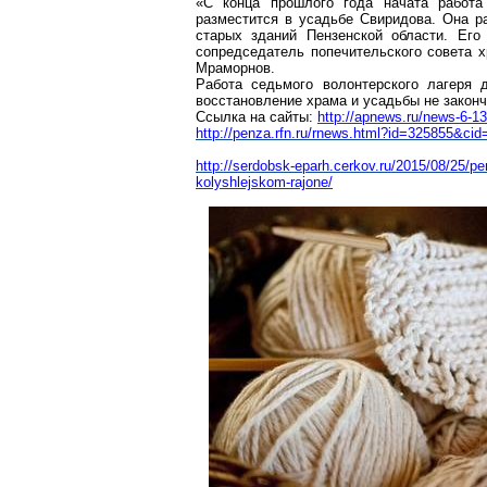
«С конца прошлого года начата работа
разместится в усадьбе Свиридова. Она 
старых зданий Пензенской области. Его
сопредседатель попечительского
совета 
Мраморнов
.
Работа седьмого волонтерского лагеря 
восстановление храма и усадьбы не законч
Ссылка на сайты:
http://apnews.ru/news-6-1
http://penza.rfn.ru/rnews
.html?id=325855&cid
http://serdobsk-eparh.cerkov.ru/2015/08/25/pe
kolyshlejskom-rajone/