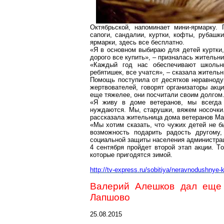
Октябрьской, напоминает мини-ярмарку.
сапоги, сандалии, куртки, кофты, рубашк
ярмарки, здесь все бесплатно.
«Я в основном выбираю для детей куртки, 
дорого все купить», – призналась жительн
«Каждый год нас обеспечивают школьн
ребятишек, все учатся», – сказала житель
Помощь поступила от десятков неравноду
жертвователей, говорят организаторы акц
еще тяжелее, они посчитали своим долгом
«Я живу в доме ветеранов, мы всегда
нуждаются. Мы, старушки, вяжем носочки.
рассказала жительница дома ветеранов Ма
«Мы хотим сказать, что чужих детей не б
возможность подарить радость другому
социальной защиты населения администра
4 сентября пройдет второй этап акции. 
которые пригодятся зимой.
http://tv-express.ru/sobitiya/neravnodushny
Валерий Алешков дал еще 
Лапшово
25.08.2015