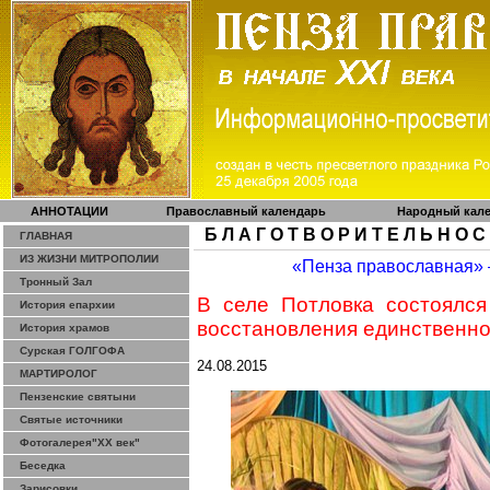
АННОТАЦИИ
Православный календарь
Народный кал
Б Л А Г О Т В О Р И Т Е Л Ь Н О С
ГЛАВНАЯ
ИЗ ЖИЗНИ МИТРОПОЛИИ
«Пенза православная»
Тронный Зал
В селе
Потловка
состоялся
История епархии
восстановления единственно
История храмов
Сурская ГОЛГОФА
24.08.2015
МАРТИРОЛОГ
Пензенские святыни
Святые источники
Фотогалерея"ХХ век"
Беседка
Зарисовки