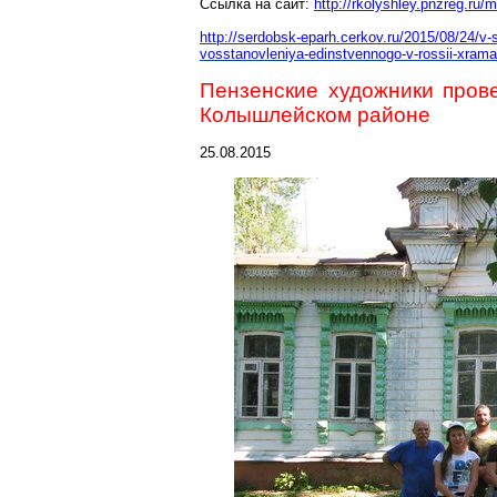
Ссылка на сайт:
http://rkolyshley.pnzreg.ru
http://serdobsk-eparh.cerkov.ru/2015/08/24/v-
vosstanovleniya-edinstvennogo-v-rossii-xrama-
Пензенские художники пров
Колышлейском
районе
25.08.2015