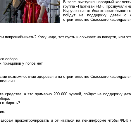
В зале выступил народный коллект
группа «Партизан FM». Прозвучали на
Вырученные от благотворительного к
пойдут на поддержку детей с о
строительство Спасского кафедральн
 ли
попрошайничать
? Кому надо, тот пусть и собирает на паперти, или э
го собора.
 принципов у попов нет.
ными возможностями здоровья и на строительство Спасского кафедральн
ельсин ....
та средства, а это примерно 200 000 рублей, пойдут на поддержку де
обора.
а отбирать?
ия.
заторам проконтролировать и отчитаться на
пензинформе
чтобы ФБК н