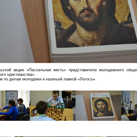
льской акции «Пасхальная весть» представители молодежного общес
ого христианства».
м по делам молодежи и казачьей лавкой «
Логосъ
».