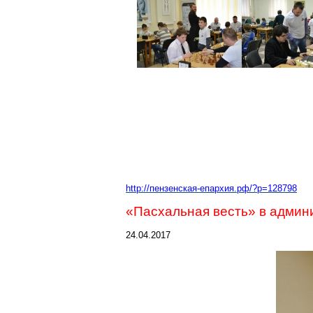
http://пензенская-епархия.рф/?p=128798
«Пасхальная весть» в админ
24.04.2017