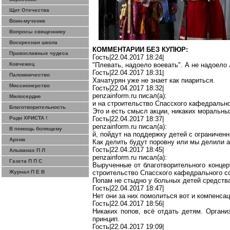
Щит Отечества
Воин-мученик
Вопросы священнику
Воскресная школа
КОММЕНТАРИИ БЕЗ КУПЮР:
Православные чудеса
Гость|22.04.2017 18:24|
Ковчежец
"Плевать, надоело воевать". А не надоело
Гость|22.04.2017 18:31|
Паломничество
Хачатурян уже не знает как
пиариться
.
Миссионерство
Гость|22.04.2017 18:32|
penzainform.ru
писал(
a
):
Милосердие
и на строительство Спасского кафедрально
Благотворительность
Это и есть смысл акции, никаких моральных
Ради ХРИСТА !
Гость|22.04.2017 18:37|
penzainform.ru
писал(
a
):
В помощь болящему
й
, пойдут на поддержку детей с ограничен
Архив
Как делить будут
поровну
или мы делили ап
Гость|22.04.2017 18:45|
Альманах П Л
penzainform.ru
писал(
a
):
Газета П П С
Вырученные от благотворительного концер
Журнал П Е В
строительство Спасского кафедрального с
Попам не стыдно у больных детей средств
Гость|22.04.2017 18:47|
Нет
они за них помолиться вот и компенсац
Гость|22.04.2017 18:56|
Никаких попов, всё отдать детям. Органи
принцип.
Гость|22.04.2017 19:09|