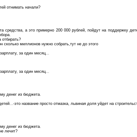
тей отнимать начали?
та средства, а это примерно 200 000 рублей, пойдут на поддержку де
обора.
а отбирать?
н сколько миллионов нужно
собрать,тут
не до этого
зарплату, за один месяц...
зарплату, за один месяц...
му денег из бюджета.
етей..
.-
это название просто
отмазка
, львиная доля уйдет на строительс
му денег из бюджета.
не лечит?