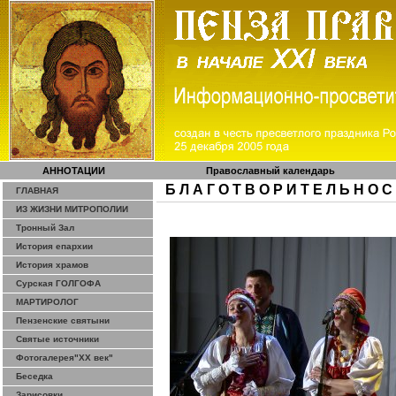
АННОТАЦИИ
Православный календарь
Б Л А Г О Т В О Р И Т Е Л Ь Н О С
ГЛАВНАЯ
ИЗ ЖИЗНИ МИТРОПОЛИИ
Тронный Зал
История епархии
История храмов
Сурская ГОЛГОФА
МАРТИРОЛОГ
Пензенские святыни
Святые источники
Фотогалерея"ХХ век"
Беседка
Зарисовки