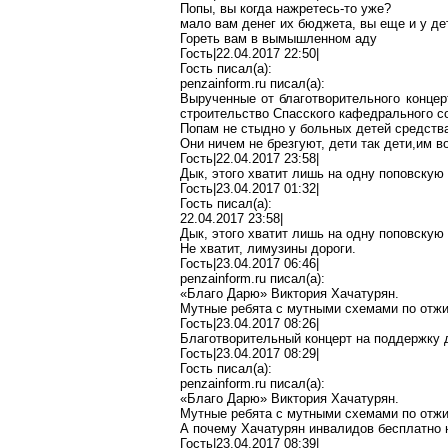
Попы,
вы
когда
нажретесь-то
уже?
мало вам денег их бюджета, вы еще и у де
Гореть вам в вымышленном аду
Гость|22.04.2017 22:50|
Гость писал(
a
):
penzainform.ru
писал(
a
):
Вырученные от благотворительного концер
строительство Спасского кафедрального с
Попам не стыдно у больных детей средств
Они ничем не брезгуют, дети так
дети
,и
м
во
Гость|22.04.2017 23:58|
Дык
, этого хватит лишь на одну поповскую 
Гость|23.04.2017 01:32|
Гость писал(
a
):
22.04.2017 23:58|
Дык
, этого хватит лишь на одну поповскую 
Не хватит, лимузины дороги.
Гость|23.04.2017 06:46|
penzainform.ru
писал(
a
):
«Благо
Д
арю» Виктория Хачатурян.
Мутные ребята с мутными схемами по отжи
Гость|23.04.2017 08:26|
Благотворительный концерт на поддержку д
Гость|23.04.2017 08:29|
Гость писал(
a
):
penzainform.ru
писал(
a
):
«Благо
Д
арю» Виктория Хачатурян.
Мутные ребята с мутными схемами по отжи
А почему Хачатурян инвалидов бесплатно 
Гость|23.04.2017 08:39|