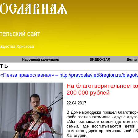
Народный календарь
ВИДЕО-ЗАЛ
Детям
 Т Ь
«Пенза православная» –
http://pravoslavie58region.ru/
blagot
На благотворительном к
200 000 рублей
22.04.2017
В Доме молодежи прошел благотвори
фойе гости знакомились друг с друг
«Мы приглашаем семьи, где мама ос
семьи, где воспитываются детки 
отметила директор региональной об
Хачатурян.