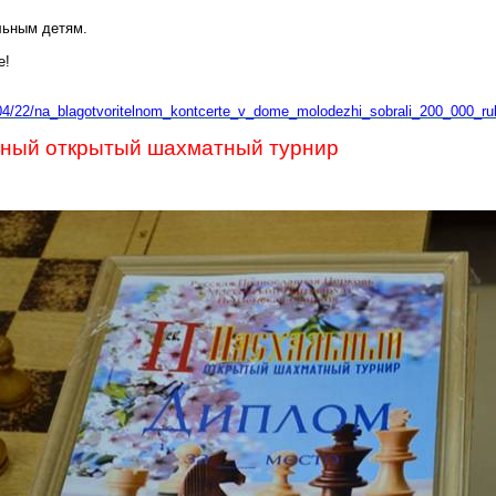
льным детям.
е!
/04/22/na_blagotvoritelnom_kontcerte_v_dome_molodezhi_sobrali_200_000_rub
льный открытый шахматный турнир