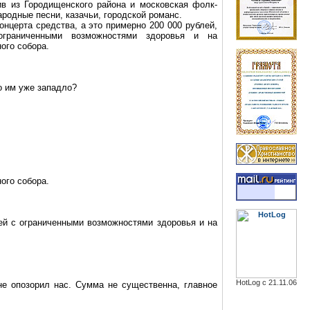
ив из
Городищенского
района и
московская
фолк-
родные песни, казачьи, городской романс.
онцерта средства, а это примерно 200 000 рублей,
граниченными возможностями здоровья и на
ого собора.
то им уже
западло
?
ого собора.
тей с ограниченными возможностями здоровья и на
HotLog с 21.11.06
е опозорил нас. Сумма не существенна, главное