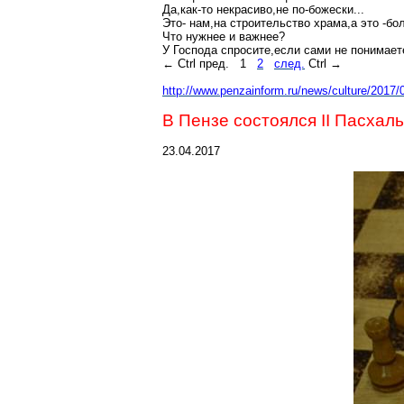
Да
,к
ак-то
некрасиво,не
по-божески...
Эт
о-
нам,на
строительство
храма,а
это -бо
Что нужнее и важнее?
У Господа
спросите
,е
сли
сами не понимает
←
Ctrl
пред.
1
2
след.
Ctrl
→
http://www.penzainform.ru/news/culture/2017
В Пензе состоялся II Пасха
23.04.2017