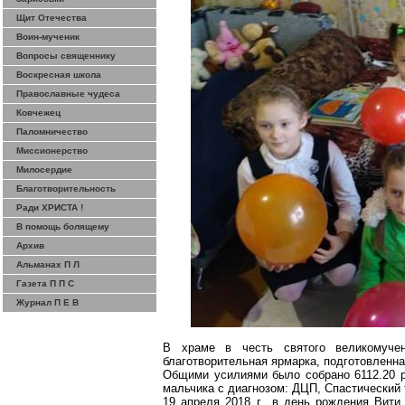
Щит Отечества
Воин-мученик
Вопросы священнику
Воскресная школа
Православные чудеса
Ковчежец
Паломничество
Миссионерство
Милосердие
Благотворительность
Ради ХРИСТА !
В помощь болящему
Архив
Альманах П Л
Газета П П С
Журнал П Е В
В храме в честь святого великомуч
благотворительная ярмарка, подготовленн
Общими усилиями было собрано 6112.20 р
мальчика с диагнозом: ДЦП, Спастический
19 апреля
2018 г
., в день рождения Вити