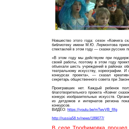
Новшество этого года: сезон «Ковчега ск
библиотеку имени М.Ю. Лермонтова приех
спектаклей в этом году — сказки русских п
«В этом году мы действуем при поддержк
своей работы, поэтому в этом году проек
объехали шесть учреждений в районах об
театральному искусству, хореографии. И
конкурсах
проекта», — сказал
креатив
секретарь общественного совета при Зако
Проигравших нет. Каждый ребенок пол
благотворительного проекта «Ковчег сказ
конкурс изобразительных искусств. Орган
из детдомов и интернатов региона пок
конкурсов.
ВИДЕО:
https://youtu.be/mTwvVB_fIfg
http://russia58.tv/news/189077/
В селе
Трофимовка
прошел 