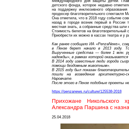
Международного дня защиты детей. Глав
детского фонда, которое недавно отметил
на поддержку инклюзивного образования
продюсер благотворительного спектакля М
Она отметила, что в 2018 году событие со
назад в городе возник первый в России 
местная знать, а собранные средства шли 
Стоимость билетов на благотворительный с
Приобрести их можно в кассах театра и у 
Как ранее сообщало ИА «
PenzaNews
», со
в Пензе берет начало в 2013 году. Т
Вырученные средства — более 1 млн. р
надежды», в рамках которой оказывается
В 2014 году известные люди города сыгр
помощи бездомным животным».
В 2015 году был показан благотворитель
пошли на возведение архитектурно-с
Наровчате
.
После этого в Пензе подобные проекты не
https://penzanews.ru/culture/125538-2018
Прихожане Никольского
Александра Паршина с назна
25.04.2018