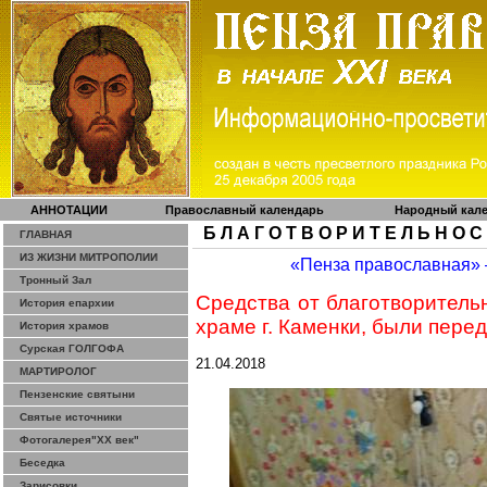
АННОТАЦИИ
Православный календарь
Народный кал
Б Л А Г О Т В О Р И Т Е Л Ь Н О С
ГЛАВНАЯ
ИЗ ЖИЗНИ МИТРОПОЛИИ
«Пенза православная»
Тронный Зал
Средства от благотворитель
История епархии
храме г. Каменки, были пере
История храмов
Сурская ГОЛГОФА
21.04.2018
МАРТИРОЛОГ
Пензенские святыни
Святые источники
Фотогалерея"ХХ век"
Беседка
Зарисовки