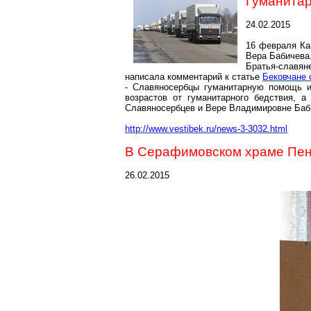
Гуманитар
24.02.2015
16 февраля Ка
Вера Бабичева
Братья-славян
написала комментарий к статье
Бековчане 
- Славяносербцы гуманитарную помощь и
возрастов от гуманитарного бедствия, 
Славяносербцев и Вере Владимировне Бабич
http://www.vestibek.ru/news-3-3032.html
В Серафимовском храме Пенз
26.02.2015