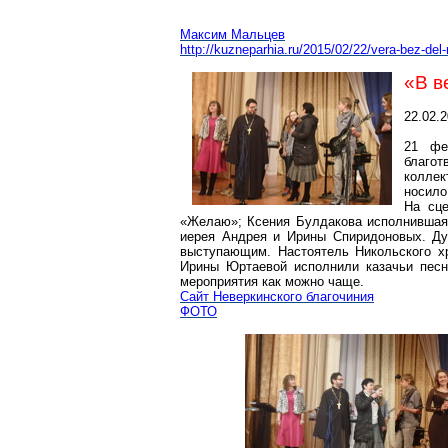
Максим Мальцев
http://kuzneparhia.ru/2015/02/22/vera-bez-de
«В в
22.02.
21 фе
благо
коллек
носило
На сце
«Желаю»; Ксения Булдакова исполнившая 
иерея Андрея и Ирины Спиридоновых. Ду
выступающим. Настоятель Никольского х
Ирины Юртаевой исполнили казачьи песн
мероприятия как можно чаще.
Сайт Неверкинского благочиния
ФОТО