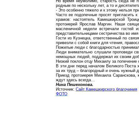
Но время неумолимо, старость сюда не п
родным по нескольку лет, а то и десятилет
- Это особенно тяжело и к этому нельзя пр
Часто ее подопечные просят пригласить к
храмов: настоятель Камешкирской Троиц
протоиерей Ярослав Маргин. Наши свяще
масленичной недели встречали гостей и
представительницами сестричества во им
Гости из Кузнецка, ответственный по свя
привезли с собой книги для чтения, прав
Пожилые люди с благодарностью принимали
Люди внимательно слушали проповеди св
немощных людей, поддержал их своим до
Низкий поклон отцу Михаилу за попечение
В эти дни перед началом Великого Поста х
за их труд – благородный и очень нужный 
Приезд протоиерея Михаила Саранскова, 
ждут здесь всегда…
Нина Пешехонова.
Источник:
Сайт Камешкирского благочиния
ФОТО