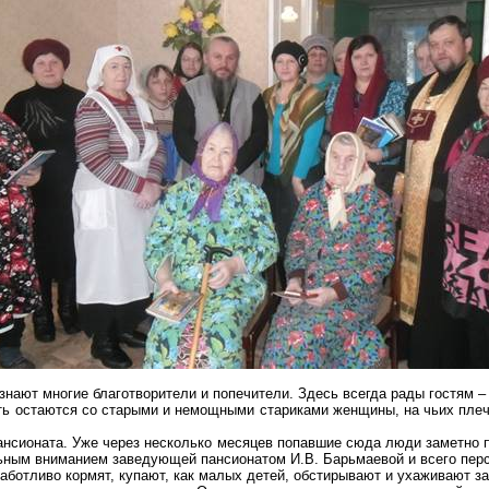
знают многие благотворители и попечители. Здесь всегда рады гостям – 
ять остаются со старыми и немощными стариками женщины, на чьих плеч
ансионата. Уже через несколько месяцев попавшие сюда люди заметно 
ьным вниманием заведующей пансионатом И.В. Барьмаевой и всего пер
аботливо кормят, купают, как малых детей, обстирывают и ухаживают з