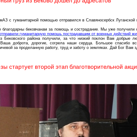
ный груз из Беково дошел до адресатов
мАЗ с гуманитарной помощью отправился в Славяносербск Луганской 
.
е благодарны бековчанам за помощь и сострадание. Мы уже получили 
отправили гуманитарную помощь пострадавшим от военных действий ж
з Бековского района получили, за что низкий поклон Вам добрые л
а Ваша доброта, дорогие, согрела наши сердца. Большое спасибо в
евой за проделанную работу, труд и заботу о земляках. Дай Бог Вам зд
ы стартует второй этап благотворительной акц