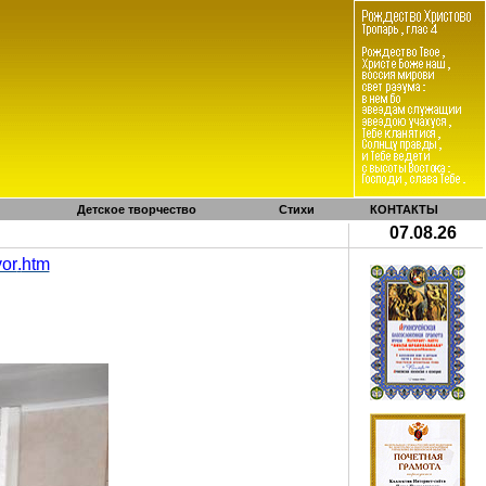
Детское творчество
Стихи
КОНТАКТЫ
07.08.26
vor
.
htm