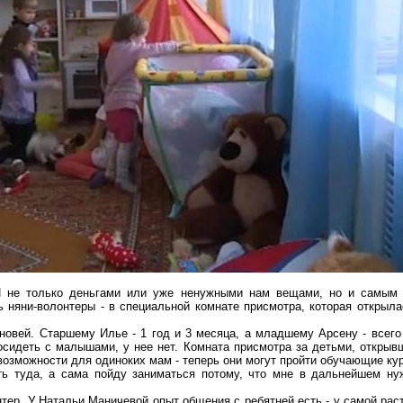
И не только деньгами или уже ненужными нам вещами, но и самым 
ь няни-волонтеры - в специальной комнате присмотра, которая открыл
вей. Старшему Илье - 1 год и 3 месяца, а младшему Арсену - всего 
осидеть с малышами, у нее нет. Комната присмотра за детьми, откры
возможности для одиноких мам - теперь они могут пройти обучающие кур
ть туда, а сама пойду заниматься потому, что мне в дальнейшем нуж
тер. У Натальи Маничевой опыт общения с ребятней есть - у самой рас