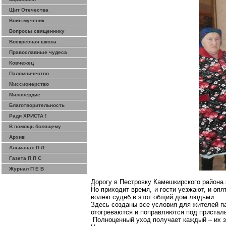
Щит Отечества
Воин-мученик
Вопросы священнику
Воскресная школа
Православные чудеса
Ковчежец
Паломничество
Миссионерство
Милосердие
Благотворительность
Ради ХРИСТА !
В помощь болящему
Архив
Альманах П Л
Газета П П С
Журнал П Е В
Дорогу в Пестровку Камешкирского района 
Но приходит время, и гости уезжают, и оп
волею судеб в этот общий дом людьми.
Здесь созданы все условия для жителей п
отогреваются и поправляются под пристал
Полноценный уход получает каждый – их з