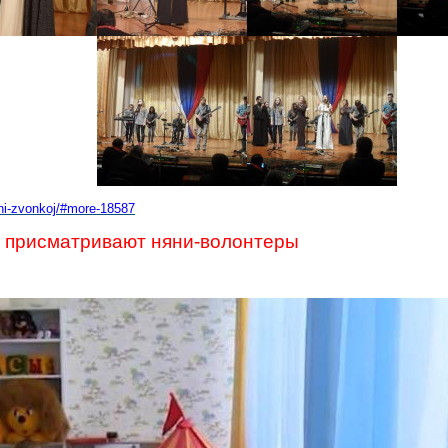
sni-zvonkoj/#more-18587
и присматривают няни-волонтеры