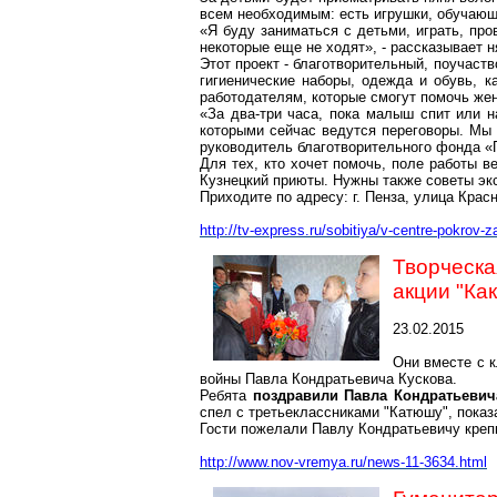
всем необходимым: есть игрушки, обучающи
«Я буду заниматься с детьми, играть, про
некоторые еще не ходят», - рассказывает 
Этот проект - благотворительный, поучас
гигиенические наборы, одежда и обувь, 
работодателям, которые смогут помочь жен
«За два-три часа, пока малыш спит или н
которыми сейчас ведутся переговоры. Мы 
руководитель благотворительного фонда «
Для тех, кто хочет помочь, поле работы 
Кузнецкий приюты. Нужны также советы эк
Приходите по адресу: г. Пенза, улица Крас
http://tv-express.ru/sobitiya/v-centre-pokrov-
Творческа
акции "Ка
23.02.2015
Они вместе с 
войны Павла Кондратьевича Кускова.
Ребята
поздравили Павла Кондратьевич
спел с третьеклассниками "Катюшу", показа
Гости пожелали Павлу Кондратьевичу крепк
http://www.nov-vremya.ru/news-11-3634.html