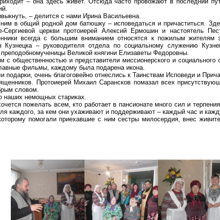
риходит – она здесь живет. Отсюда часто провожают в последний пут
ий.
ивыкнуть, – делится с нами Ирина Васильевна.
 ним в общий родной дом батюшку – исповедаться и причаститься. Зд
е-Сергиевой церкви протоиерей Алексий Ермошин и настоятель Пес
нники всегда с большим вниманием относятся к пожилым жителям эт
з Кузнецка – руководителя отдела по социальному служению Кузне
я преподобномученицы Великой княгини Елизаветы Федоровны.
зям с общественностью и представители миссионерского и социального 
ославные фильмы, каждому была подарена икона.
 подарки, очень благоговейно отнеслись к Таинствам Исповеди и Прич
ященников. Протоиерей Михаил Сарансков помазал всех присутствующ
брым словом.
 о наших немощных стариках.
очется пожелать всем, кто работает в пансионате много сил и терпени
для каждого, за кем они ухаживают и поддерживают – каждый час и кажд
которому помогали приехавшие с ним сестры милосердия, внес живите