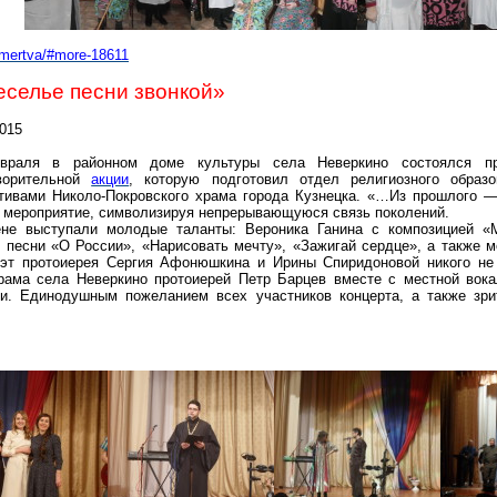
l-mertva/#more-18611
еселье песни звонкой»
2015
враля в районном доме культуры села Неверкино состоялся пр
творительной
акции
, которую подготовил отдел религиозного образ
тивами Николо-Покровского храма города Кузнецка. «…Из прошлого
 мероприятие, символизируя непрерывающуюся связь поколений.
не выступали молодые таланты: Вероника Ганина с композицией «
песни «О России», «Нарисовать мечту», «Зажигай сердце», а также 
эт протоиерея Сергия Афонюшкина и Ирины Спиридоновой никого не
рама села Неверкино протоиерей Петр Барцев вместе с местной вока
и. Единодушным пожеланием всех участников концерта, а также зри