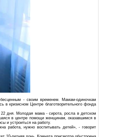
бесценным - своим временем. Мамам-одиночкам
ась в кризисном Центре благотворительного фонда
22 дня. Молодая мама - сирота, росла в детском
вшаяся в центре помощи женщинам, оказавшимся в
сы и устроиться на работу.
на работа, нужно воспитывать детей», - говорит
тет 10-летняя дочь. Комната присмотра обустроена