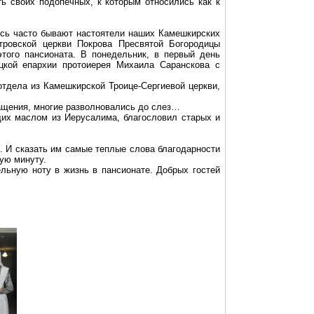
ь своих подопечных, к которым относились как к
есь часто бывают настоятели наших Камешкирских
тровской церкви Покрова Пресвятой Богородицы
ого пансионата. В понедельник, в первый день
цкой епархии протоиерея Михаила Саранскова с
отдела из Камешкирской Троице-Сергиевой церкви,
ащения, многие разволновались до слез…
их маслом из Иерусалима, благословил старых и
я. И сказать им самые теплые слова благодарности
ую минуту.
льную ноту в жизнь в пансионате. Добрых гостей