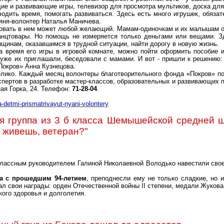
е и развивающие игры, телевизор для просмотра мультиков, доска для 
водить время, помогать развиваться. Здесь есть много игрушек, обязат
няня-волонтер Наталья Маничева.
твовать в нем может любой желающий. Мамам-одиночкам и их малышам о
канцтовары. Но помощь не измеряется только деньгами или вещами. 
щинам, оказавшимся в трудной ситуации, найти дорогу в новую жизнь.
а время его игры в игровой комнате, можно пойти оформить пособие и
уже их приглашали, беседовали с мамами. И вот - пришли к решению:
Покров» Анна Кузнецова.
велико. Каждый месяц волонтеры благотворительного фонда «Покров» 
спертов в разработке мастер-классов, образовательных и развивающих 
ная Горка, 24. Телефон:
71-28-04
.
za-detmi-prismatrivayut-nyani-volontery
я группа из 3 б класса Шемышейской средней ш
к живешь, ветеран?"
классным руководителем Галиной Николаевной Володько навестили свое
а с прошедшим 94-летием
, преподнесли ему не только сладкие, но 
л свои награды: орден Отечественной войны II степени, медали Жукова, 
ого здоровья и долголетия.