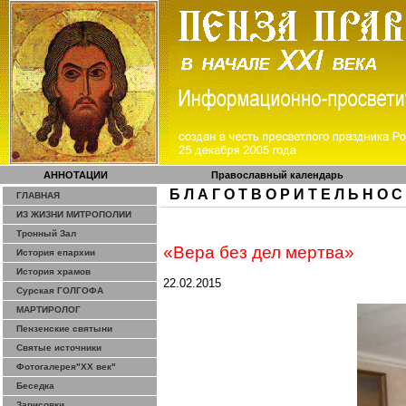
АННОТАЦИИ
Православный календарь
Б Л А Г О Т В О Р И Т Е Л Ь Н О С
ГЛАВНАЯ
ИЗ ЖИЗНИ МИТРОПОЛИИ
Тронный Зал
«Вера без дел мертва»
История епархии
История храмов
22.02.2015
Сурская ГОЛГОФА
МАРТИРОЛОГ
Пензенские святыни
Святые источники
Фотогалерея"ХХ век"
Беседка
Зарисовки