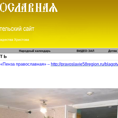
Народный календарь
ВИДЕО-ЗАЛ
Детям
 Т Ь
«Пенза православная» –
http://pravoslavie58region.ru/
blagot