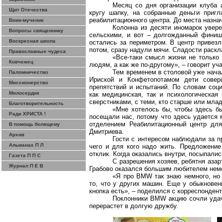
Месяц со дня организации клуба 
Щит Отечества
кругу шапку, на собранные деньги приг
реабилитационного центра. До места назна
Воин-мученик
Колонна из десяти иномарок увере
Вопросы священнику
сельскими, и вот – долгожданный финиш
Воскресная школа
остались за периметром. В центр привезл
потом, сразу надули мячи. Сладости раскл
Православные чудеса
«Все-таки смысл жизни не только 
Ковчежец
людям, а как же по-другому», – говорит уч
Тем временем в столовой уже начал
Паломничество
Ириской и Конфетопотамом дети совер
Миссионерство
препятствий и испытаний. По словам соц
Милосердие
как медицинская, так и психологическая
сверстниками, с теми, кто старше или мла
Благотворительность
«Мне хотелось бы, чтобы здесь бы
Ради ХРИСТА !
посещали нас, потому что здесь удается 
отделением Реабилитационный центр для
В помощь болящему
Дмитриева.
Архив
Гости с интересом наблюдали за п
Альманах П Л
чего и для кого надо жить. Предложени
отклик. Когда оказались внутри, посыпалис
Газета П П С
С разрешения хозяев, ребятня азар
Журнал П Е В
Грабово оказался большим любителем неме
«Я про BMW так знаю немного, но 
то, что у других машин. Еще у обыкновен
кнопка есть», – поделился с корреспонден
Поклонники BMW акцию сочли удач
перерастет в долгую дружбу.