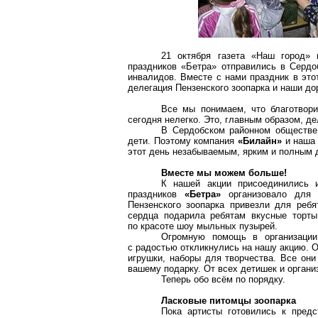
21 октября газета «Наш город» 
праздников «Бетра» отправились в Сердоб
инвалидов. Вместе с нами праздник в это
делегация Пензенского зоопарка и наши до
Все мы понимаем, что благотвори
сегодня нелегко. Это, главным образом, де
В Сердобском районном обществе 
дети. Поэтому компания
«Билайн»
и наша 
этот день незабываемым, ярким и полным 
Вместе мы можем больше!
К нашей акции присоединились 
праздников
«Бетра»
организовало для 
Пензенского зоопарка привезли для реб
сердца подарила ребятам вкусные торт
по красоте шоу мыльных пузырей.
Огромную помощь в организации
с радостью откликнулись на нашу акцию. 
игрушки, наборы для творчества. Все он
вашему подарку. От всех детишек и орган
Теперь обо всём по порядку.
Ласковые питомцы зоопарка
Пока артисты готовились к предс