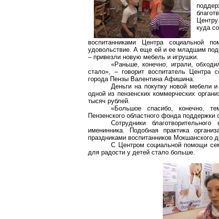
подде
благот
Центру
куда с
воспитанниками Центра социальной п
удовольствие. А еще ей и ее младшим под
– привезли новую мебель и игрушки.
«Раньше, конечно, играли, обходи
стало», – говорит воспитатель Центра 
города Пензы Валентина Афишина.
Деньги на покупку новой мебели 
одной из пензенских коммерческих органи
тысяч рублей.
«Большое спасибо, конечно, те
Пензенского областного фонда поддержки с
Сотрудники благотворительног
именинника. Подобная практика органи
праздниками воспитанников Мокшанского д
С Центром социальной помощи сем
для радости у детей стало больше.