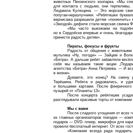
животных Пензенского зоопарка. «Мы сп
для контакта с людьми, они терпеливы, 
Людмила Кулюцина. — Это морские свинк
попугаи-неразлучники. «Ребятишки буквал
вернисажа разрешили детям «понянчить» 
«Звездой» дефиле стали морская свинка Ф
«Мы часто выезжаем на подоб
но в Сердобске впервые и очень благодар
принести радость детям».
Пираты, фокусы и фрукты
Радость от общения с животными 
мультика «Ну, погоди» — Зайцем и Волко
«Бетра». А дальше ребят забавляли весёл
себя мы называем такие акции „Подари
агентства «Бетра» Анна Петряева. — И вс
в жизни».
Думаете, это конец? На смену
Терёшина. Ребята и радовались, и уди
и большими картами. После фееричног
пузырей от «Планеты 13».
После концерта ребятишек усад
разглядывали красивые торты от компании
Мы с вами
После сладкого угощения от всех 
из главных организаторов поездки — ко
подарок — DVD- плеер, микрофон для кара
провели бесплатный интернет. От всех гос
«Компания всегда рада подарит