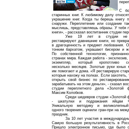
переп
С бо
старинных книг. К любимому делу относят
украшение книг. Когда ты берешь книгу п
снаружи. Переплетение или создание так
мыслишь, представляешь образы. У тебя 
книги», - рассказал воспитанник студии п
Уже 19 лет в студии не 
реставрируют давнишние книги, но превр
в драгоценность и предмет любования. 
тонким бархатом, украшают бисером и ж
По собственной технологии, признан
странах мира. Каждая работа - эксклюзив
экземпляр, который кропотливо со
несколько месяцев. Золотые руки юных 
им помогают и дома. «Я реставрирую стар
которые нахожу на полках. Если захотеть,
открыть свой бизнес по реставрировани
зарабатывать на этом деньги», - сказал во
студии переплетного дела «Золотой 
Максим Колобков.
Среди шедевров студии «Золотой 
- шкатулки и подражания яйцам Ф
Уникальную методику и великолепный
одного творения оценили гран-при на ме
праздник.
За 10 лет участия в международны
Самую большую результативность в Росс
Пришло электронное письмо, где было с