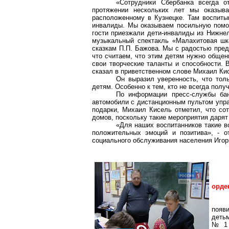
«Сотрудники Сбербанка всегда о
протяжении нескольких лет мы оказыв
расположенному в Кузнецке. Там воспиты
инвалиды. Мы оказываем посильную помо
гости приезжали дети-инвалиды из Нижне
музыкальный спектакль «Малахитовая шк
сказкам П.П. Бажова. Мы с радостью пред
что считаем, что этим детям нужно общен
свои творческие таланты и способности. 
сказал в приветственном слове Михаил Ки
Он выразил уверенность, что тол
детям. Особенно к тем, кто не всегда полу
По информации пресс-службы бан
автомобили с дистанционным пультом упра
подарки, Михаил Кисель отметил, что сот
домов, поскольку такие мероприятия дарят
«Для наших воспитанников такие вс
положительных эмоций и позитива», - о
социального обслуживания населения Игор
орде
появ
деть
№1 г