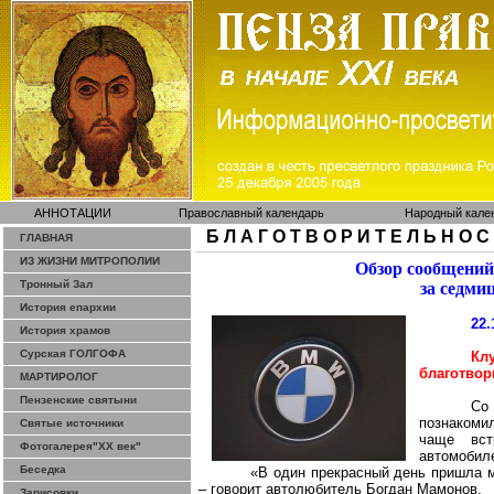
АННОТАЦИИ
Православный календарь
Народный кале
Б Л А Г О Т В О Р И Т Е Л Ь Н О С
ГЛАВНАЯ
ИЗ ЖИЗНИ МИТРОПОЛИИ
Обзор сообщений
Тронный Зал
за седми
История епархии
22.
История храмов
Сурская ГОЛГОФА
Кл
благотвор
МАРТИРОЛОГ
Пензенские святыни
Со
познакоми
Святые источники
чаще вст
Фотогалерея"ХХ век"
автомобил
Беседка
«В один прекрасный день пришла м
– говорит автолюбитель Богдан Мамонов.
Зарисовки