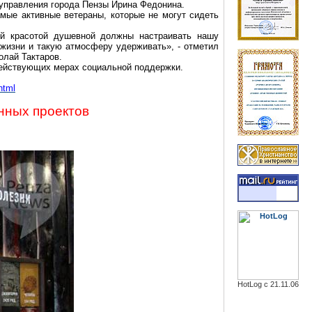
 управления города
Пензы
Ирина
Федонина
.
мые активные ветераны, которые не могут сидеть
ей красотой душевной должны настраивать нашу
жизни и такую атмосферу удерживать», - отметил
олай
Тактаров
.
действующих мерах социальной поддержки.
html
нных проектов
HotLog с 21.11.06