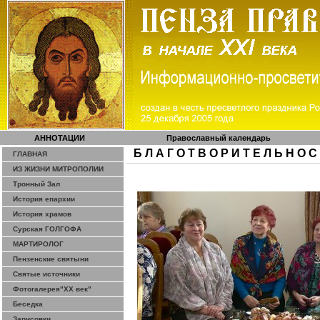
АННОТАЦИИ
Православный календарь
Б Л А Г О Т В О Р И Т Е Л Ь Н О С
ГЛАВНАЯ
ИЗ ЖИЗНИ МИТРОПОЛИИ
Тронный Зал
История епархии
История храмов
Сурская ГОЛГОФА
МАРТИРОЛОГ
Пензенские святыни
Святые источники
Фотогалерея"ХХ век"
Беседка
Зарисовки