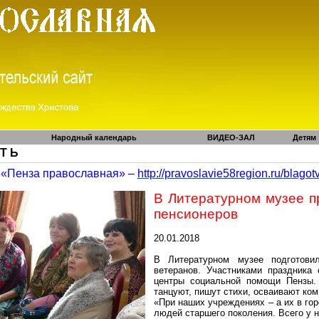
Народный календарь
ВИДЕО-ЗАЛ
Детям
 Т Ь
«Пенза православная» –
http://pravoslavie58region.ru/
blagot
В Литературном музее п
пенсионеров
20.01.2018
В Литературном музее подготови
ветеранов. Участниками праздника
центры социальной помощи
Пензы
.
танцуют, пишут стихи, осваивают ко
«При наших учреждениях – а их в го
людей старшего поколения. Всего у н