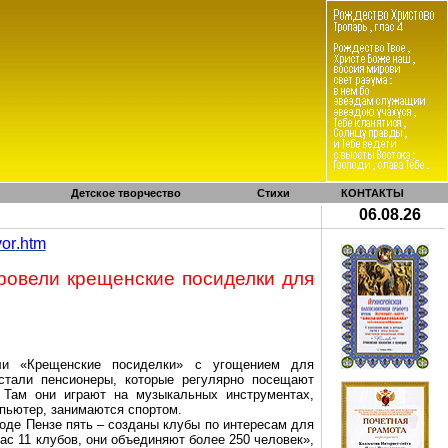
Детское творчество
Стихи
КОНТАКТЫ
06.08.26
vor
.
htm
ровели крещенские посиделки для
ли «Крещенские посиделки» с угощением для
 стали пенсионеры, которые регулярно посещают
 Там они играют на музыкальных
инструментах
,
мпьютер, занимаются спортом.
роде
Пензе
пять – созданы клубы по интересам для
ас 11 клубов, они объединяют более 250 человек»,