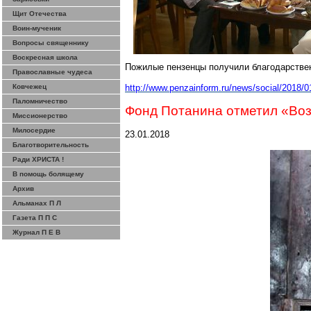
Щит Отечества
Воин-мученик
Вопросы священнику
Воскресная школа
Пожилые пензенцы получили благодарствен
Православные чудеса
Ковчежец
http://www.penzainform.ru/news/social/2018/
Паломничество
Фонд Потанина отметил «Во
Миссионерство
Милосердие
23.01.2018
Благотворительность
Ради ХРИСТА !
В помощь болящему
Архив
Альманах П Л
Газета П П С
Журнал П Е В