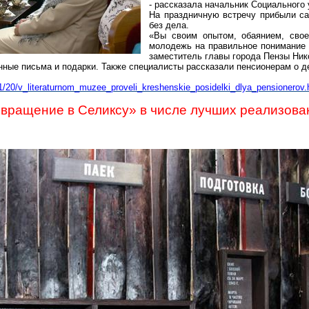
- рассказала начальник Социального
На праздничную встречу прибыли са
без дела.
«Вы своим опытом, обаянием, сво
молодежь на правильное понимание 
заместитель главы города
Пензы
Ник
ные письма и подарки. Также специалисты рассказали пенсионерам о 
01/20/v_literaturnom_muzee_proveli_kreshenskie_posidelki_dlya_pensionerov.
звращение в
Селиксу
» в числе лучших реализова