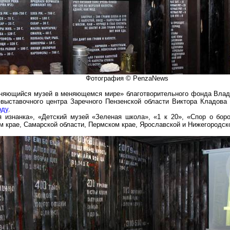
Фотография ©
PenzaNews
няющийся музей в меняющемся мире» благотворительного фонда Влад
-выставочного центра Заречного Пензенской области Виктора
Кладова
оду
.
 изнанка», «Детский музей «Зеленая школа», «1 к 20», «Спор о бор
 крае, Самарской области, Пермском крае, Ярославской и Нижегородско