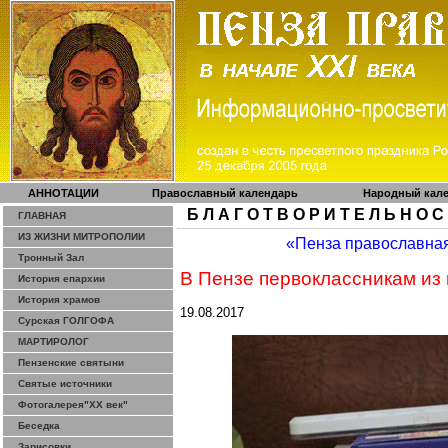
АННОТАЦИИ
Православный календарь
Народный кал
Б Л А Г О Т В О Р И Т Е Л Ь Н О С
ГЛАВНАЯ
ИЗ ЖИЗНИ МИТРОПОЛИИ
«Пенза православна
Тронный Зал
В Пензе первоклассникам из
История епархии
История храмов
19.08.2017
Сурская ГОЛГОФА
МАРТИРОЛОГ
Пензенские святыни
Святые источники
Фотогалерея"ХХ век"
Беседка
Зарисовки