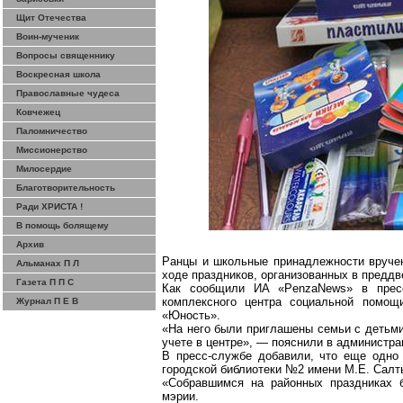
Щит Отечества
Воин-мученик
Вопросы священнику
Воскресная школа
Православные чудеса
Ковчежец
Паломничество
Миссионерство
Милосердие
Благотворительность
Ради ХРИСТА !
В помощь болящему
Архив
Ранцы и школьные принадлежности вруче
Альманах П Л
ходе праздников, организованных в преддв
Газета П П С
Как сообщили ИА «
PenzaNews
» в прес
комплексного центра социальной помощ
Журнал П Е В
«Юность».
«На него были приглашены семьи с детьм
учете
в центре», — пояснили в администра
В пресс-службе добавили, что еще одно 
городской библиотеки №2 имени М.Е. Салт
«Собравшимся на районных
праздниках
б
мэрии.