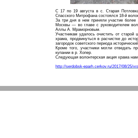
С 17 по 19 августа в
с
. Старая
Потловк
Спасского
Митрофана
состоялся 18-й воло
За три дня в нем приняли участие более
Москвы — во главе с руководителем воло
Аллы А.
Мраморновым
.
Участникам удалось очистить от старой 
храма, продвинуться в расчистке до исто
загородок советского периода исторический
Кроме того, участники могли отведать 
купании в р. Хопер.
Следующая волонтерская акция храма нам
http://serdobsk-eparh.cerkov.ru/2017/08/25/xr