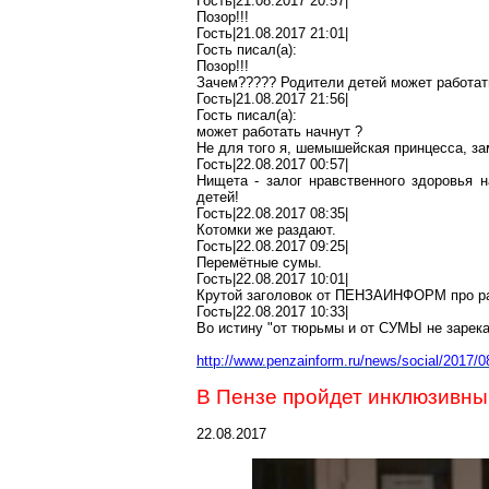
Гость|21.08.2017 20:57|
Позор!!!
Гость|21.08.2017 21:01|
Гость писал(
a
):
Позор!!!
Зачем????? Родители детей может работат
Гость|21.08.2017 21:56|
Гость писал(
a
):
может работать начнут
?
Не для того я,
шемышейская
принцесса, за
Гость|22.08.2017 00:57|
Нищета - залог нравственного здоровья 
детей!
Гость|22.08.2017 08:35|
Котомки же раздают.
Гость|22.08.2017 09:25|
Перемётные сумы.
Гость|22.08.2017 10:01|
Крутой заголовок от ПЕНЗАИНФОРМ про ра
Гость|22.08.2017 10:33|
Во
истину "от тюрьмы и от СУМЫ не зарек
http://www.penzainform.ru/news/social/2017
В Пензе пройдет инклюзивны
22.08.2017