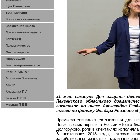
Щит Отечества
Воин-мученик
Вопросы священнику
Воскресная школа
Православные чудеса
Ковчежец
Паломничество
Миссионерство
Милосердие
Благотворительность
Ради ХРИСТА !
В помощь болящему
Архив
Альманах П Л
31 мая, накануне Дня защиты дете
Газета П П С
Пензенского областного драматич
Журнал П Е В
спектакле по пьесе Александра Глад
пьесой по фильму Эльдара Рязанова «Г
Премьера совпадает со знаковым для пен
Пензе возник первый в России «Театр бл
Долгорукого, роли в спектаклях исполняла
В постановке 2018 года, которую под
задействованы известные
медиаперсоны