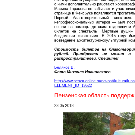
с ними дополнительно работают хореограф 
Марина Тарасова не забывает и участнико
странице в
Фейсбуке
появляются трогатель
Первый благотворительный спектак
непрофессиональных актеров — был поста
пошли на помощь детским отделениям бо
билетов на спектакль «Мертвые души»
бездомным животным». В 2015 году был
возведение архитектурно-скульптурной ко
Стоимость билетов на благотворит
рублей. Приобрести их можно в 
распространителей. Спешите!
Беляков В.
Фото Михаила Ивановского
http://www.penza-online.ru/novost/kultura/k-na
ELEMENT_ID=1952
2
Пензенская область поддер
23.05.2018