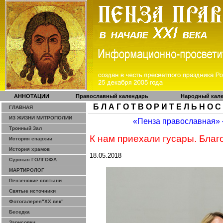
АННОТАЦИИ
Православный календарь
Народный кал
Б Л А Г О Т В О Р И Т Е Л Ь Н О С
ГЛАВНАЯ
ИЗ ЖИЗНИ МИТРОПОЛИИ
«Пенза православная»
Тронный Зал
К нам приехали гусары. Благ
История епархии
История храмов
18.05.2018
Сурская ГОЛГОФА
МАРТИРОЛОГ
Пензенские святыни
Святые источники
Фотогалерея"ХХ век"
Беседка
Зарисовки