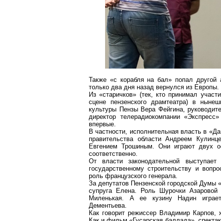
Также «с корабля на бал» попал другой
только два дня назад вернулся из Европы.
Из «старичков» (тек, кто принимал участ
сцене пензенского драмтеатра) в нынеш
культуры Пензы Вера
Фейгина
, руководи
директор телерадиокомпании «Экспресс
впервые.
В частности, исполнительная власть в «Д
правительства области Андреем
Кулинц
Евгением Трошиным. Они играют двух
соответственно.
От власти законодательной выступает
государственному строительству и вопр
роль французского генерала.
За депутатов Пензенской городской Думы 
супруга Елена. Роль Шурочки Азаровой 
Миленькая. А ее кузину Надин играе
Дементьева.
Как говорит режиссер Владимир Карпов, ж
Как и фильм «Гусарская баллада», спектак