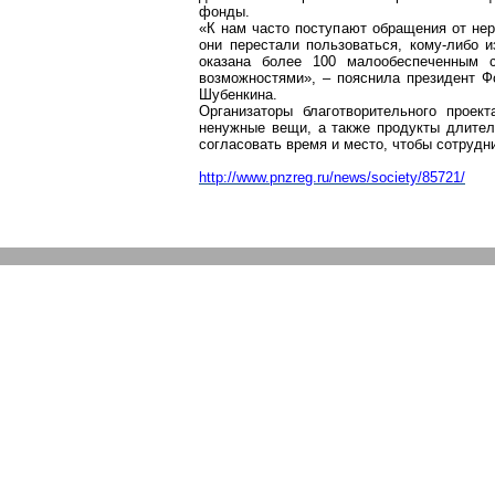
фонды.
«К нам часто поступают обращения от не
они перестали пользоваться, кому-либо
и
оказана более 100 малообеспеченным 
возможностями», – пояснила президент 
Шубенкина
.
Организаторы благотворительного проек
ненужные вещи, а также продукты длител
согласовать время и место, чтобы сотрудн
http://www.pnzreg.ru/news/society/85721/