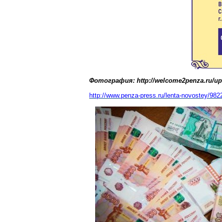
Фотография: http://welcome2penza.ru/uplo
http://www.penza-press.ru/lenta-novostey/982