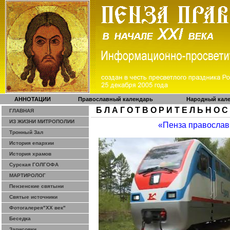
АННОТАЦИИ
Православный календарь
Народный кал
Б Л А Г О Т В О Р И Т Е Л Ь Н О С
ГЛАВНАЯ
ИЗ ЖИЗНИ МИТРОПОЛИИ
«Пенза православ
Тронный Зал
История епархии
История храмов
Сурская ГОЛГОФА
МАРТИРОЛОГ
Пензенские святыни
Святые источники
Фотогалерея"ХХ век"
Беседка
Зарисовки