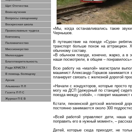
Щит Отечества
Воин-мученик
Вопросы священнику
Воскресная школа
«Мы, когда
останавливались такие звук
Православные чудеса
Чернышов
.
Ковчежец
В путешествие на
поезде
«Сура» ребятиш
Паломничество
транспорт больше похож на аттракцион. 
Миссионерство
обычному составу.
«В обычном поезде, конечно, жарко, а в 
Милосердие
наши посмотрели, в общем – понравилось»
Благотворительность
Ради ХРИСТА !
Всю работу на «малой» магистрали выпол
машинист Александр Горшков занимается з
В помощь болящему
планирует связать с железной дорогой пр
Архив
«Начали с кондукторов, которые просто п
Альманах П Л
могу на ДСП [дежурный по станции] сидет
Газета П П С
поезда между собой», – говорит машинист 
Журнал П Е В
Кстати, пензенской детской железной дор
постоянно занимаются около 300 подростко
«Всей работой управляют дети, наша це
поправить его в нужный момент», – расска
Детей, которые сюда приходят, не тол