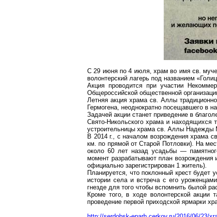
С 29 июня по 4 июля, храм во имя св. му
волонтерский лагерь под названием «
Голи
Акция проводится при участии Некоммер
Общероссийской общественной организаци
Летняя акция храма св. Аллы традиционно
Гермогена
, неоднократно посещавшего в н
Задачей акции станет приведение в благо
Свято-Никольского храма и находящихся
устроительницы храма св. Аллы Надежды М
В
2014 г
., с началом возрождения храма с
км
.
п
о прямой от Старой
Потловки
). На ме
около 60 лет назад усадьбы — памятног
момент разрабатывают план возрождения и
официально зарегистрирован 1 житель).
Планируется, что поклонный крест будет у
истории села и встреча с его уроженца
гнезде для того чтобы вспомнить былой ра
Кроме того, в ходе волонтерской акции 
проведение первой приходской ярмарки хр
http://serdobsk-eparh.cerkov.ru/2016/06/23/xr