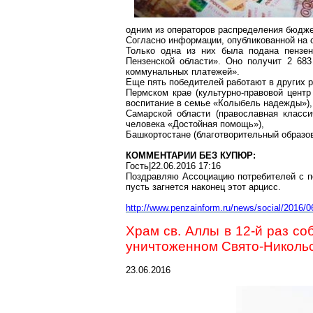
одним из операторов распределения бюдже
Согласно информации, опубликованной на 
Только одна из них была подана пензен
Пензенской области». Оно получит 2 683
коммунальных платежей».
Еще пять победителей работают в других 
Пермском
крае
(культурно-правовой центр
воспитание в семье «Колыбель надежды»),
Самарской области (православная класс
человека «Достойная помощь»),
Башкортостане
(благотворительный образо
КОММЕНТАРИИ БЕЗ КУПЮР:
Гость|22.06.2016 17:16
Поздравляю Ассоциацию потребителей с по
пусть
загнется
наконец этот
арцисс
.
http
://www.penzainform.ru/news/social/2016/
Храм св. Аллы в 12-й раз с
уничтоженном Свято-Николь
23.06.2016