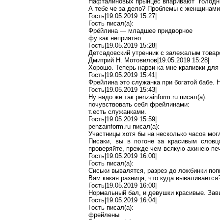
Нафталиновых
прынцес
впаривают
"голодн
А тебе
че
за дело? Проблемы с женщинами
Гость|19.05.2019 15:27|
Гость писал(
a
):
Фре́йлина
— младшее придворное
фу как неприятно.
Гость|19.05.2019 15:28|
Детсадовский утренник с залежалым товар
Дмитрий Н. Мотовилов|19.05.2019 15:28|
Хорошо. Теперь нарви-ка мне
крапивки
для 
Гость|19.05.2019 15:41|
Фрейлина это служанка при богатой бабе.
Н
Гость|19.05.2019 15:43|
Ну
надо же так
penzainform.ru
писал(
a
):
почувствовать себя фрейлинами:
т
.е
сть служанками.
Гость|19.05.2019 15:59|
penzainform.ru
писал(
a
):
Участницы хотя бы на несколько часов мог
Писаки
, вы в погоне за красивым словц
проверяйте, прежде чем всякую ахинею печ
Гость|19.05.2019 16:00|
Гость писал(
a
):
Сиськи
вывалятся, разрез до ложбинки попы
Вам какая разница, что куда вываливается
Гость|19.05.2019 16:00|
Нормальный бал, и девушки красивые. Зав
Гость|19.05.2019 16:04|
Гость писал(
a
):
фрейлены