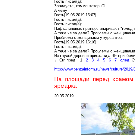
Гость писал(
a
):
Завидуете, комментаторы?!
А чему
Гость|19.05.2019 16:07|
Гость писал(
a
):
Гость писал(
a
):
Нафталиновых
прынцес
впаривают
"голодн
А тебе
че
за дело? Проблемы с женщинами
Проблемы с женщинами у курсантов.
Гость|19.05.2019 16:16|
Гость писал(
a
):
А тебе
че
за дело? Проблемы с женщинами
Из глухой деревни
приехали
,а
ЧЕ припёрли 
←
Ctrl
пред.
1
2
3
4
5
6
7
след.
Ct
http://www.penzainform.ru/news/cult
ure/2019/
На площади перед храмо
ярмарка
20.05.2019