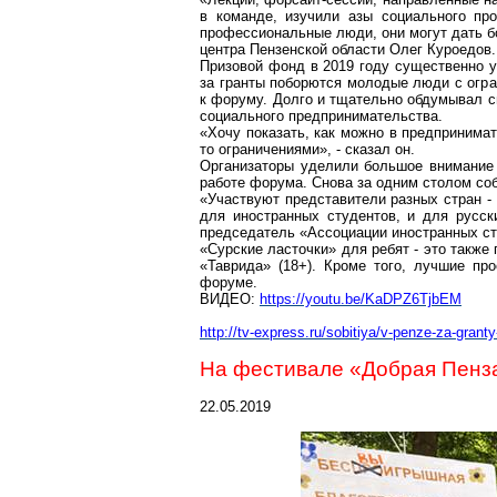
в команде, изучили азы социального про
профессиональные люди, они могут дать б
центра Пензенской области Олег Куроедов.
Призовой фонд в 2019 году существенно у
за гранты поборются молодые люди с огр
к форуму. Долго и тщательно обдумывал св
социального предпринимательства.
«Хочу показать, как можно в предпринима
то ограничениями», - сказал он.
Организаторы уделили большое внимание 
работе форума. Снова за одним столом соб
«Участвуют представители разных стран - 
для иностранных студентов, и для русски
председатель «Ассоциации иностранных с
«
Сурские
ласточки» для ребят - это также
«Таврида» (18+). Кроме того, лучшие пр
форуме.
ВИДЕО:
https://youtu.be/KaDPZ6TjbEM
http://tv-express.ru/sobitiya/v-penze-za-gra
На фестивале «Добрая Пенза
22.05.2019