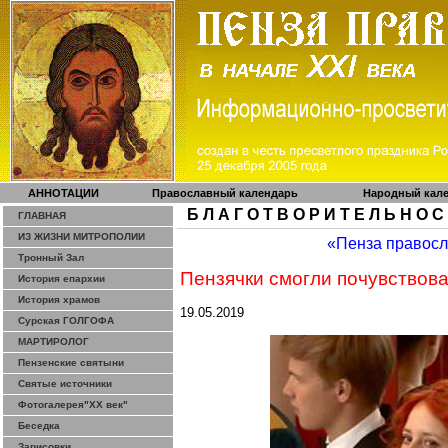
АННОТАЦИИ
Православный календарь
Народный кал
Б Л А Г О Т В О Р И Т Е Л Ь Н О С
ГЛАВНАЯ
ИЗ ЖИЗНИ МИТРОПОЛИИ
«Пенза правос
Тронный Зал
Пензячки
смогли почувствова
История епархии
История храмов
19.05.2019
Сурская ГОЛГОФА
МАРТИРОЛОГ
Пензенские святыни
Святые источники
Фотогалерея"ХХ век"
Беседка
Зарисовки