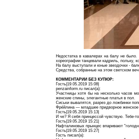
Недостатка в кавалерах на балу не было.
хореографии танцевали кадриль, польку, к
На балу выступали и юные звездочки - бал
Средства, собранные на этом светском веч
КОММЕНТАРИИ БЕЗ КУПЮР:
Гость|19.05.2019 15:08|
penzainform.ru
писал(
a
):
Участницы хотя бы на несколько часов мо
женские спины, элегантные платья в пол.
Сиськи
вывалятся, разрез до ложбинки попы
Фре́йлина
— младшее придворное женское
Гость|19.05.2019 15:13|
И
че
? Я себя принцессой чувствую. Тебе-то
Гость|19.05.2019 15:21|
Нафталиновых
прынцес
впаривают
"голодн
Гость|19.05.2019 15:27|
Гость писал(
a
):