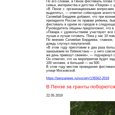
По его словам, в Пензе фестиваль плова 
семьи, материнства и детства «Покров» с
«В Пензе с организационными вопросами 
выделять», — отметил собеседник агентст
Сатимбай
Бердиев добавил, что при возни
президенте России по правам ребенка, б
фестиваль в одном из городов в следующе
Руководитель общины предположил, что в П
«Повара с удовольствием участвуют все 
лучше и лучше готовить. Пока у нас 10 по
По мнению
Сатимбая
Бердиева, главное, 
дождь спугнул покупателей.
«В этом году приготовим в два раза больш
заказываем из Узбекистана — у него совсе
же день привезут свежее», — подчеркнул с
Он отметил, что на мероприятии будет зад
100 человек, а большой — на 500.
В этом году местом проведения фестиваля
улице Московской.
https://penzanews.ru/society/135562-2019
В Пензе за гранты поборютс
22.05.2019