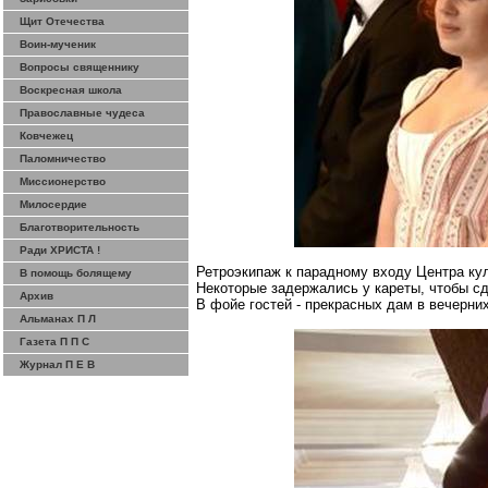
Щит Отечества
Воин-мученик
Вопросы священнику
Воскресная школа
Православные чудеса
Ковчежец
Паломничество
Миссионерство
Милосердие
Благотворительность
Ради ХРИСТА !
Ретроэкипаж
к парадному входу Центра кул
В помощь болящему
Некоторые задержались у кареты, чтобы сд
Архив
В фойе гостей - прекрасных дам в вечерни
Альманах П Л
Газета П П С
Журнал П Е В