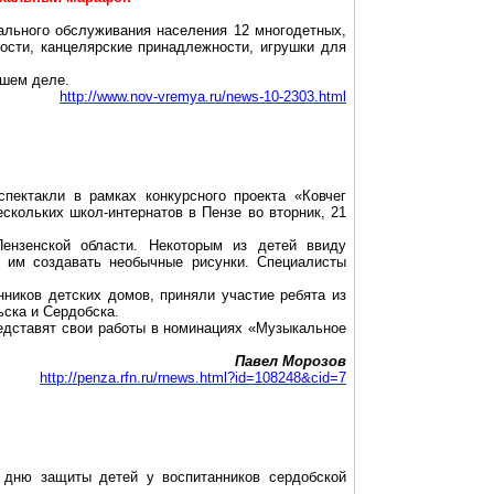
ального обслуживания населения 12 многодетных,
ости, канцелярские принадлежности, игрушки для
ошем деле.
http://www.nov-vremya.ru/news-10-2303.html
пектакли в рамках конкурсного проекта «Ковчег
скольких школ-интернатов в Пензе во вторник, 21
нзенской области. Некоторым из детей ввиду
т им создавать необычные рисунки. Специалисты
нников детских домов, приняли участие ребята из
ьска и Сердобска.
редставят свои работы в номинациях «Музыкальное
Павел Морозов
http://penza.rfn.ru/rnews.html?id=108248&cid=7
о дню защиты детей у воспитанников
сердобской