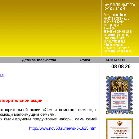
Детское творчество
Стихи
КОНТАКТЫ
08.08.26
МИ
отворительной акции
отворительной акции «Семья помогает семье», в
 помощи малоимущим семьям.
их были вручены продуктовые наборы, семь семей
http://www.nov58.ru/news-3-1625.html