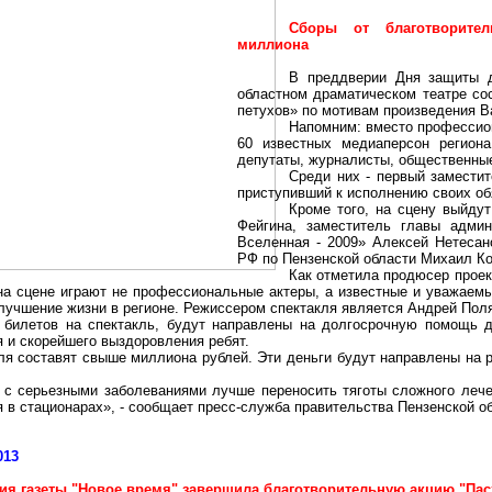
Сборы от благотворител
миллиона
В преддверии Дня защиты д
областном драматическом театре со
петухов» по мотивам произведения 
Напомним: вместо профессион
60 известных
медиаперсон
региона
депутаты, журналисты, общественны
Среди них - первый замести
приступивший к исполнению своих об
Кроме того, на сцену выйдут
Фейгина
, заместитель главы адми
Вселенная - 2009» Алексей
Нетесан
РФ по Пензенской области Михаил Ко
Как отметила продюсер проек
 на сцене играют не профессиональные актеры, а известные и уважае
лучшение жизни в регионе. Режиссером спектакля является Андрей Поля
 билетов на спектакль, будут направлены на долгосрочную помощь д
 и скорейшего выздоровления ребят.
кля составят свыше миллиона рублей. Эти деньги будут направлены на
 с серьезными заболеваниями лучше переносить тяготы сложного леч
в стационарах», - сообщает пресс-служба правительства Пензенской об
013
ия газеты "Новое время" завершила благотворительную акцию "Па