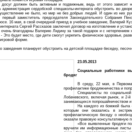
 досуг должен быть активным и подвижным, ведь от этого зависит н
ла администрация
сердобской
спецшколы-интерната обустроить во двор
существление не было, но мир не без добрых людей. И один из них р
, первый заместитель председателя Законодательного Собрания Пен
росе. 16 мая, в свой очередной приезд в учебное заведение, Валерий Ку
нтерната Сергей Рассказов заключил договор на изготовление и устан
я очень благодарны Валерию Лидину за такой подарок и с нетерпением 
- Это будет место, где дети смогут укрепить физическое здоровье, раз
 игровой форме.
 заведения планирует обустроить на детской площадке беседку, песочн
23.05.2013
Социальные работники в
бродяг
В среду, 22 мая, в Первом
профилактике бродяжничества и
поп
Специалисты по социальной
Лобачевского, включая рынок, и 2-й
занимающихся
попрошайничеством
и
На каждого из бомжей была 
которым они оказались в экстре
профилактическую беседу о необход
оказали правовую консультативную 
«Все выявленные бродяги по
вручили им информационные листы 