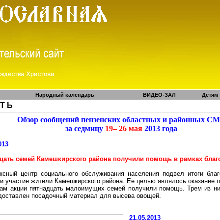
Народный календарь
ВИДЕО-ЗАЛ
Детям
 Т Ь
Обзор сообщений пензенских областных и районных С
за седмицу
19– 26 мая
2013 года
013
цать семей
Камешкирского
района получили помощь в рамках благ
ксный центр социального обслуживания населения подвел итоги благ
ли участие жители
Камешкирского
района. Ее целью являлось оказание
гам акции пятнадцать малоимущих семей получили помощь. Трем из н
доставлен посадочный материал для высева овощей.
21.05.2013