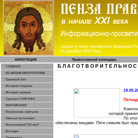
АННОТАЦИИ
Православный календарь
Б Л А Г О Т В О Р И Т Е Л Ь Н О С
ГЛАВНАЯ
ИЗ ЖИЗНИ МИТРОПОЛИИ
Тронный Зал
История епархии
19.05.2
История храмов
Сурская ГОЛГОФА
Пятнад
МАРТИРОЛОГ
Компле
Пензенские святыни
которой приня
По ито
Святые источники
обеспечены вещами. Пяти семьям был пре
Фотогалерея"ХХ век"
Беседка
Зарисовки