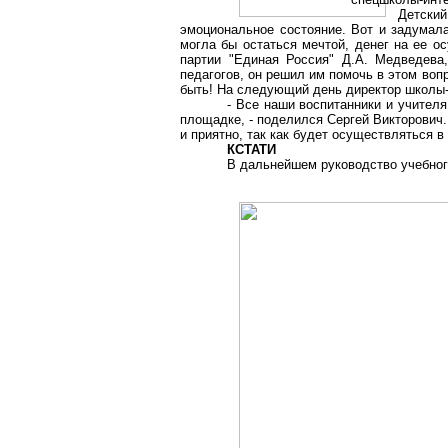
Детский
эмоциональное состояние. Вот и задума
могла бы остаться мечтой, денег на ее о
партии "Единая Россия" Д.А. Медведева
педагогов, он решил им помочь в этом воп
быть! На следующий день директор школы-и
- Все наши воспитанники и учител
площадке, - поделился Сергей Викторович. 
и приятно, так как будет осуществляться в
КСТАТИ
В дальнейшем руководство учебного