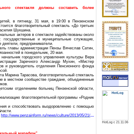
ьного спектакля должны составить более
етей, в пятницу, 31 мая, в 19:00 в Пензенском
стоится благотворительный спектакль «До третьих
Василия Шукшина.
альных актеров в спектакле задействованы около
: государственные и муниципальные служащие,
е деятели, предприниматели.
тель главы администрации Пензы Вячеслав Сатин,
язанностей в понедельник, 20 мая.
 начальник городского управления культуры Вера
нистрации Заречного Александр Мухин, «Мистер
ов
и руководитель отделения Пенсионного фонда
сой.
та Марина Тарасова, благотворительный спектакль
мые в местном сообществе граждане, объединенные
ков.
етским отделениям больниц Пензенской области,
 реализацию благотворительной программы «Родник
ения и способствовать выздоровлению с помощью
ласти.
http://www.penzainform.ru/news/culture/2013/05/21/
...
HotLog с 21.11.06
схальный марафон"