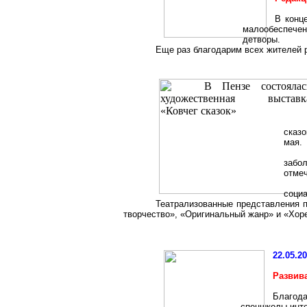
В конц
малообеспечен
детворы.
Еще раз благодарим всех жителей 
сказо
мая.
забо
отмеч
социа
Театрализованные представления п
творчество», «Оригинальный жанр» и «Хор
22.05.2
Развива
Благод
спецшколы-инте