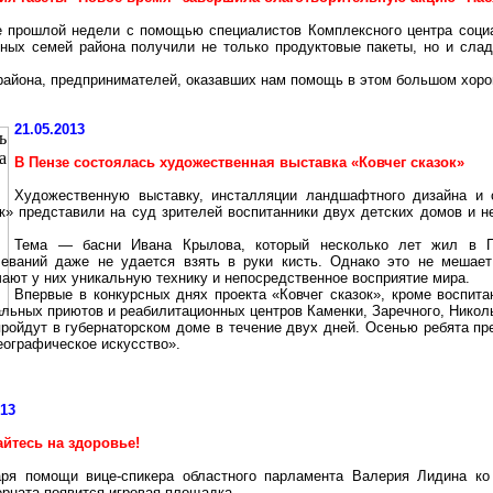
е прошлой недели с помощью специалистов Комплексного центра соци
ных семей района получили не только продуктовые пакеты, но и слад
района, предпринимателей, оказавших нам помощь в этом большом хор
21.05.2013
В Пензе состоялась художественная выставка «Ковчег сказок»
Художественную выставку, инсталляции ландшафтного дизайна и с
к» представили на суд зрителей воспитанники двух детских домов и не
Тема — басни Ивана Крылова, который несколько лет жил в Пе
леваний даже не удается взять в руки кисть. Однако это не мешае
ают у них уникальную технику и непосредственное восприятие мира.
Впервые в конкурсных днях проекта «Ковчег сказок», кроме воспита
льных приютов и реабилитационных центров Каменки, Заречного, Никол
ройдут в губернаторском доме в течение двух дней. Осенью ребята п
еографическое искусство».
013
йтесь на здоровье!
аря помощи вице-спикера областного парламента Валерия Лидина к
рната появится игровая площадка.