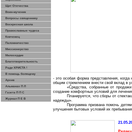
Щит Отечества
Воин-мученик
Вопросы священнику
Воскресная школа
Православные чудеса
Ковчежец
Паломничество
Миссионерство
Милосердие
Благотворительность
Ради ХРИСТА !
В помощь болящему
- это особая форма представления, когда
Архив
общим стремлением внести свой вклад в у
Альманах П Л
«Средства, собранные от продажи
создание комфортных условий для лечения
Газета П П С
Планируется, что сборы от спекта
Журнал П Е В
надежды».
Программа призвана помочь детям
улучшения бытовых условий их пребывания 
21.05.2
Редакц