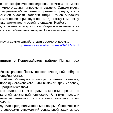
е только физическое здоровье ребенка, но и его
е жилого здания игровую площадку. Однако мечта
уководитель общественной приемной председателя
зенской области Валерий Лидин. Узнав о планах
зьмич привез приятную весть - детскому комплексу
овку элементов игровой площадки "Рыбка".
ждут момента, когда можно будет позаниматься на
вить вестибулярный аппарат. Все это очень полезно
ицу и другие атрибуты для веселого досуга.
http://www.serdobsky.ru/news-3-2685.html
ыявили в Первомайском районе Пензы трех
айском районе Пензы прошел очередной рейд по
рошайничества
.
 работе обследовали улицы Калинина, Чкалова,
 проезд Лобачевского. Они выявили трех человек,
 бродяжничеством.
составлена анкета с целью выяснения причин, по
мальной жизненной ситуации. С ними провели
имости лечения от алкогольной зависимости, им
помощь.
лучили продовольственные наборы. Соцработники
с адресами учреждений социальной защиты, где