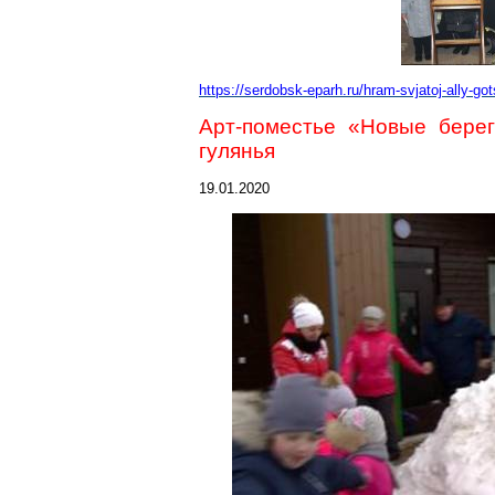
https://serdobsk-eparh.ru/hram-svjatoj-ally-go
Арт-поместье
«Новые берег
гулянья
19.01.2020