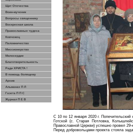
Щит Отечества
Воин-мученик
Вопросы священнику
Воскресная школа
Православные чудеса
Ковчежец
Паломничество
Миссионерство
Милосердие
Благотворительность
Ради ХРИСТА !
В помощь болящему
Архив
Альманах П Л
Газета П П С
Журнал П Е В
С 10 по 12 января
2020 г
. Попечительский 
Готскои
̆ (
с
. Старая
Потловка
,
Колышлейс
Православнои
̆ Церкви) успешно провел 29
Перед добровольцами проекта стояла зад