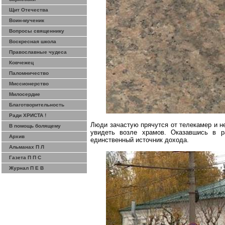
Щит Отечества
Воин-мученик
Вопросы священнику
Воскресная школа
Православные чудеса
Ковчежец
Паломничество
Миссионерство
Милосердие
Благотворительность
Ради ХРИСТА !
Люди зачастую прячутся от телекамер и не
В помощь болящему
увидеть возле храмов. Оказавшись в р
Архив
единственный источник дохода.
Альманах П Л
Газета П П С
Журнал П Е В