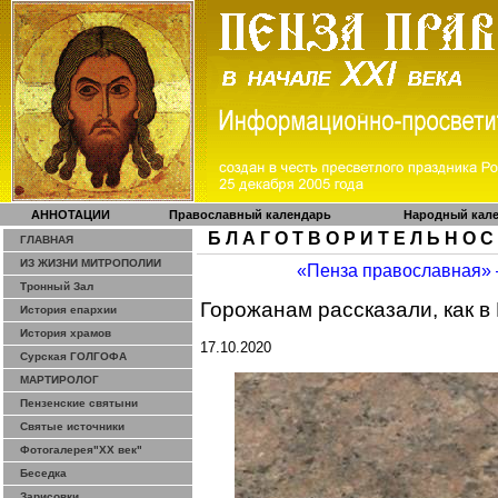
АННОТАЦИИ
Православный календарь
Народный кал
Б Л А Г О Т В О Р И Т Е Л Ь Н О С
ГЛАВНАЯ
ИЗ ЖИЗНИ МИТРОПОЛИИ
«Пенза православная»
Тронный Зал
Горожанам рассказали, как 
История епархии
История храмов
17.10.2020
Сурская ГОЛГОФА
МАРТИРОЛОГ
Пензенские святыни
Святые источники
Фотогалерея"ХХ век"
Беседка
Зарисовки