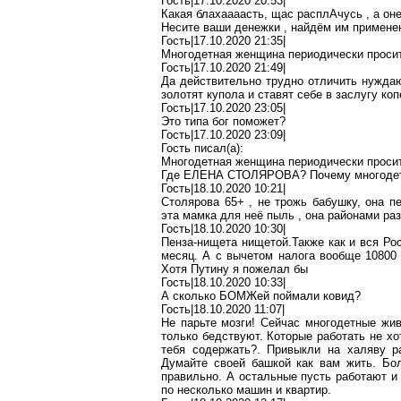
Гость|17.10.2020 20:53|
Какая
блахаааасть
,
щас
расплАчусь
,
а
он
Несите ваши денежки
,
найдём им примене
Гость|17.10.2020 21:35|
Многодетная женщина периодически просит 
Гость|17.10.2020 21:49|
Да действительно трудно отличить нуждаю
золотят купола и ставят себе в заслугу ко
Гость|17.10.2020 23:05|
Это типа бог поможет?
Гость|17.10.2020 23:09|
Гость писал(
a
):
Многодетная женщина периодически просит 
Где ЕЛЕНА СТОЛЯРОВА? Почему многоде
Гость|18.10.2020 10:21|
Столярова
65+ , не
трожь
бабушку, она п
эта мамка для неё пыль , она районами ра
Гость|18.10.2020 10:30|
Пенза-нищета
нищетой
.Т
акже
как и вся Ро
месяц. А с вычетом налога вообще 1080
Хотя Путину я пожелал бы
Гость|18.10.2020 10:33|
А сколько
БОМЖей
поймали
ковид
?
Гость|18.10.2020 11:07|
Не
парьте
мозги! Сейчас многодетные жи
только бедствуют. Которые работать не хо
тебя содержать
?.
Привыкли на халяву р
Думайте своей
башкой
как вам жить. Бол
правильно. А остальные пусть работают и 
по несколько машин и квартир.