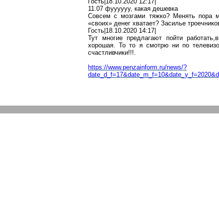
Гость|18.10.2020 12:17|
11.07
фуууууу
, какая дешевка
Совсем с мозгами тяжко? Менять пора м
«своих» денег хватает? Засилье троечнико
Гость|18.10.2020 14:17|
Тут многие предлагают пойти
работать
,в
хорошая. То
то
я смотрю ни по
телевиз
счастливчики!!!.
https://www.penzainform.ru/news/?
date_d_f=17&date_m_f=10&date_y_f=2020&d