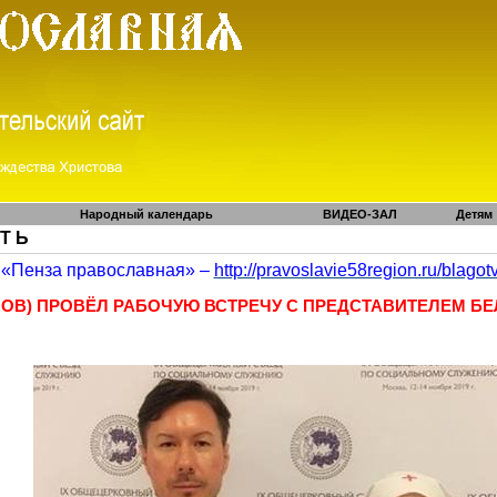
Народный календарь
ВИДЕО-ЗАЛ
Детям
 Т Ь
«Пенза православная» –
http://pravoslavie58region.ru/
blagot
ОВ) ПРОВЁЛ РАБОЧУЮ ВСТРЕЧУ С ПРЕДСТАВИТЕЛЕМ Б