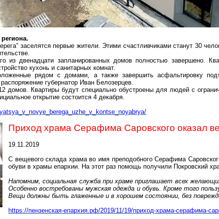
 региона.
ерега” заселятся первые жители. Этими счастливчиками станут 30 чело
ительстве.
вого из двенадцати запланированных домов полностью завершено. К
тройство кухонь и санитарных комнат.
положенные рядом с домами, а также завершить асфальтировку под
л распоряжение губернатор Иван Белозерцев.
12 домов. Квартиры будут специально обустроены для людей с огран
фициальное открытие состоится 4 декабря.
elyatsya_v_novye_berega_
uzhe_v_kontse_noyabrya/
Приход храма Серафима Саровского оказал в
19.11.2019
С вещевого склада храма во имя преподобного Серафима Саровског
обуви в храмы епархии. На этот раз помощь получили Покровский х
Напомним, социальная служба при храме приглашает всех желающи
Особенно
востребованы
мужская одежда и обувь. Кроме того поль
Вещи должны быть глаженные и в хорошем состоянии, без поврежд
https://пензенская-епархия.рф/2019/11/19/приход-
храма-серафима-саро