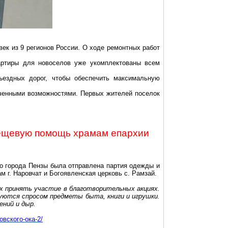
век из 9 регионов России. О ходе ремонтных работ
вартиры для новоселов уже укомплектованы всем
ъездных дорог, чтобы обеспечить максимальную
иченными возможностями. Первых жителей поселок
ещевую помощь храмам епархии
о города Пензы была отправлена партия одежды и
рам
г
. Наровчат и Богоявленская церковь с. Рамзай.
х принять участие в благотворительных акциях.
зуются спросом предметы быта, книги и игрушки.
ений и дыр.
вского-ока-2/