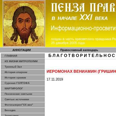
АННОТАЦИИ
Православный календарь
Б Л А Г О Т В О Р И Т Е Л Ь Н О С
ГЛАВНАЯ
ИЗ ЖИЗНИ МИТРОПОЛИИ
Тронный Зал
ИЕРОМОНАХ ВЕНИАМИН (ГРИШИН
История епархии
История храмов
17.11.2019
Сурская ГОЛГОФА
МАРТИРОЛОГ
Пензенские святыни
Святые источники
Фотогалерея"ХХ век"
Беседка
Зарисовки