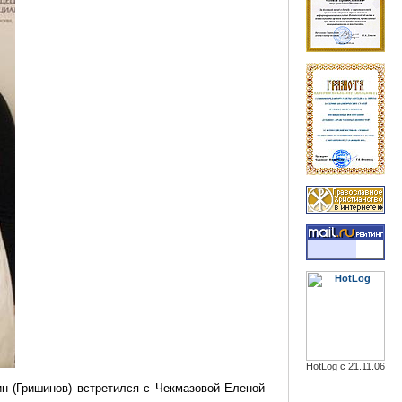
HotLog с 21.11.06
н (Гришинов) встретился с
Чекмазовой
Еленой —