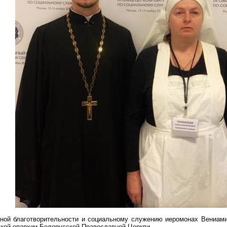
вной благотворительности и социальному служению иеромонах Вениами
кой епархии Белорусской Православной Церкви.