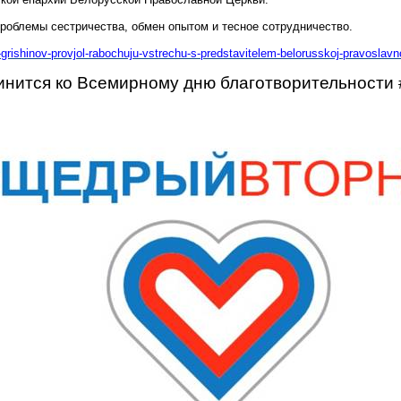
 проблемы
сестричества
, обмен опытом и тесное сотрудничество.
grishinov-provjol-rabochuju-vstrechu-s-predstavitelem-belorusskoj-pravoslavno
динится
ко
Всемирному дню благотворительности 