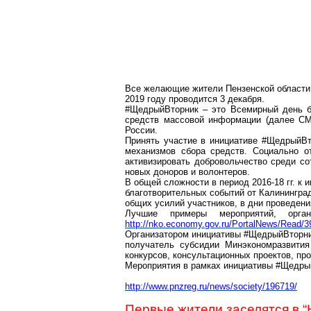
Все желающие жители Пензенской области 
2019 году проводится 3 декабря.
#
ЩедрыйВторник
– это Всемирный день бл
средств массовой информации (далее СМИ
России.
Принять участие в инициативе #
ЩедрыйВт
механизмов сбора средств. Социально о
активизировать добровольчество среди с
новых доноров и волонтеров.
В общей сложности в период 2016-18 гг. к 
благотворительных событий от Калининград
общих усилий участников, в дни проведени
Лучшие примеры мероприятий, орган
http://nko.economy.gov.ru
/PortalNews/Read/3
Организатором инициативы #
ЩедрыйВторн
получатель субсидии Минэкономразвития
конкурсов, консультационных проектов, пр
Мероприятия в рамках инициативы #
Щедры
http://www.pnzreg.ru/news/society/196719/
Первые жители заселятся в “