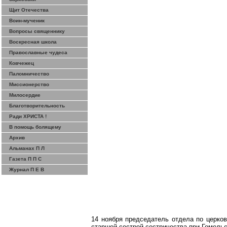
Щит Отечества
Воин-мученик
Вопросы священнику
Воскресная школа
Православные чудеса
Ковчежец
Паломничество
Миссионерство
Милосердие
Благотворительность
Ради ХРИСТА !
В помощь болящему
Архив
Альманах П Л
Газета П П С
Журнал П Е В
14 ноября председатель отдела по церко
старшей сестрой
сестричества
при Гомельс