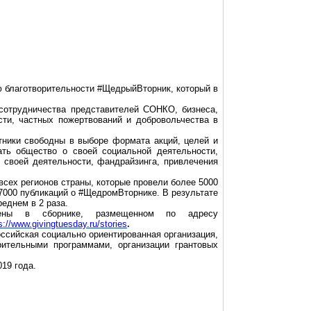
 благотворительности #
ЩедрыйВторник
, который в
сотрудничества представителей СОНКО, бизнеса,
ти, частных пожертвований и добровольчества в
тники свободны в выборе формата акций, целей и
ть общество о своей социальной деятельности,
к своей деятельности,
фандрайзинга
, привлечения
всех регионов страны, которые провели более 5000
000 публикаций о #
ЩедромВторнике
. В результате
еднем в 2 раза.
лены в сборнике, размещенном по адресу
s://www.givingtuesday.ru/stories
.
сийская социально ориентированная организация,
орительными программами, организации
грантовых
19 года.