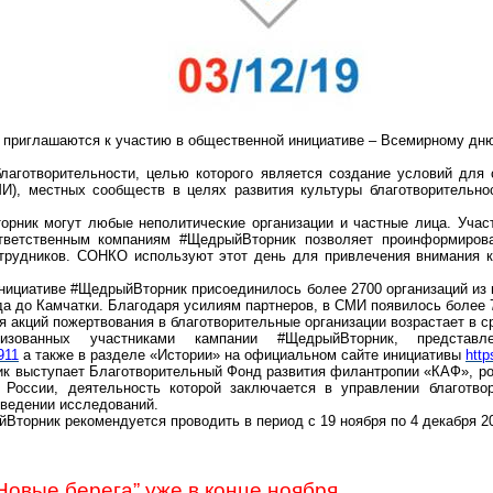
приглашаются к участию в общественной инициативе – Всемирному дню
аготворительности, целью которого является создание условий для 
), местных сообществ в целях развития культуры благотворительнос
орник
могут любые неполитические организации и частные лица. Учас
тветственным компаниям #
ЩедрыйВторник
позволяет проинформирова
отрудников. СОНКО используют этот день для привлечения внимания 
инициативе #
ЩедрыйВторник
присоединилось более 2700 организаций из 
а до Камчатки. Благодаря усилиям партнеров, в СМИ появилось более 7
я акций пожертвования в благотворительные организации возрастает в ср
изованных участниками кампании #
ЩедрыйВторник
, представ
911
а также в разделе «Истории» на официальном сайте инициативы
http
ик
выступает Благотворительный Фонд развития филантропии «КАФ», рос
 России, деятельность которой заключается в управлении благотв
оведении исследований.
йВторник
рекомендуется проводить в период с 19 ноября по 4 декабря 20
Новые берега” уже в конце ноября