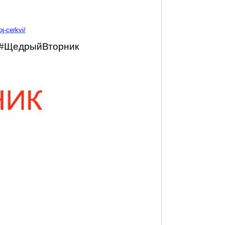
j-cerkvi/
#
ЩедрыйВторник