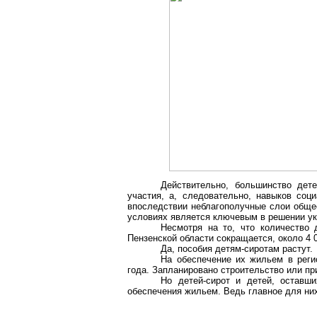
Действительно, большинство дет
участия, а, следовательно, навыков соц
впоследствии неблагополучные слои общес
условиях является ключевым в решении ук
Несмотря на то, что количество 
Пензенской области сокращается, около 4 
Да, пособия детям-сиротам растут.
На обеспечение их жильем в реги
года. Запланировано строительство или п
Но детей-сирот и детей, оставш
обеспечения жильем. Ведь главное для них