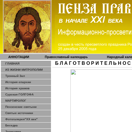
АННОТАЦИИ
Православный календарь
Народный кал
Б Л А Г О Т В О Р И Т Е Л Ь Н О С
ГЛАВНАЯ
ИЗ ЖИЗНИ МИТРОПОЛИИ
Тронный Зал
История епархии
История храмов
Сурская ГОЛГОФА
МАРТИРОЛОГ
Пензенские святыни
Святые источники
Фотогалерея"ХХ век"
Беседка
Зарисовки