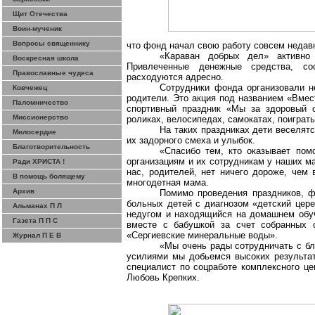
Щит Отечества
Воин-мученик
Вопросы священнику
что фонд начал свою работу совсем недавн
«Караван добрых дел» активно
Воскресная школа
Привлеченные денежные средства, с
Православные чудеса
расходуются
адресно
.
Сотрудники фонда организовали н
Ковчежец
родители. Это акция под названием «Вмес
Паломничество
спортивный праздник «Мы за здоровый о
Миссионерство
роликах, велосипедах, самокатах, поиграть
На таких праздниках дети веселятс
Милосердие
их задорного смеха и улыбок.
Благотворительность
«Спасибо тем, кто оказывает по
организациям и их сотрудникам у наших м
Ради ХРИСТА !
нас, родителей, нет ничего дороже, чем 
В помощь болящему
многодетная мама.
Архив
Помимо проведения праздников, ф
больных детей с диагнозом «детский цер
Альманах П Л
недугом и находящийся на домашнем обуч
Газета П П С
вместе с бабушкой за счет собранных с
«Сергиевские минеральные воды».
Журнал П Е В
«Мы очень рады сотрудничать с б
усилиями мы добьемся высоких результа
специалист по
соцработе
комплексного це
Любовь Крепких.