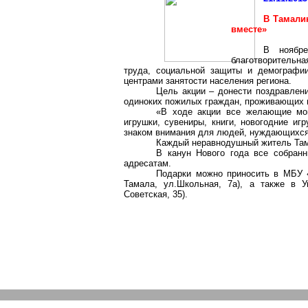
В
Тамали
вместе»
В ноябр
благотворительн
труда, социальной защиты и демографи
центрами занятости населения региона.
Цель акции – донести поздравлен
одиноких пожилых граждан, проживающих
«В ходе акции все желающие мо
игрушки, сувениры, книги, новогодние иг
знаком внимания для людей, нуждающихся в
Каждый неравнодушный житель
Та
В канун Нового года все собран
адресатам.
Подарки можно приносить в МБУ «
Тамала, ул
.Ш
кольная, 7а), а также в 
Советская, 35).