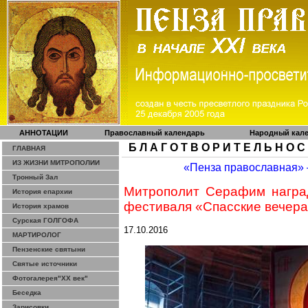
АННОТАЦИИ
Православный календарь
Народный кал
Б Л А Г О Т В О Р И Т Е Л Ь Н О С
ГЛАВНАЯ
ИЗ ЖИЗНИ МИТРОПОЛИИ
«Пенза православная»
Тронный Зал
Митрополит Серафим наград
История епархии
фестиваля «Спасские вечер
История храмов
Сурская ГОЛГОФА
17.10.2016
МАРТИРОЛОГ
Пензенские святыни
Святые источники
Фотогалерея"ХХ век"
Беседка
Зарисовки