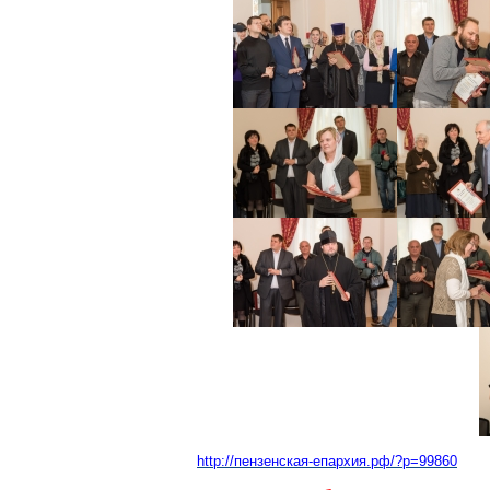
http://пензенская-епархия.рф/?p=99860