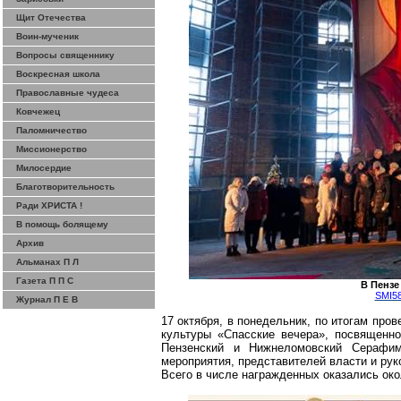
Щит Отечества
Воин-мученик
Вопросы священнику
Воскресная школа
Православные чудеса
Ковчежец
Паломничество
Миссионерство
Милосердие
Благотворительность
Ради ХРИСТА !
В помощь болящему
Архив
Альманах П Л
Газета П П С
В Пензе
SMI58
Журнал П Е В
17 октября, в понедельник, по итогам пров
культуры «Спасские вечера», посвященн
Пензенский и
Нижнеломовский
Серафим 
мероприятия, представителей власти и рук
Всего в числе награжденных оказались око