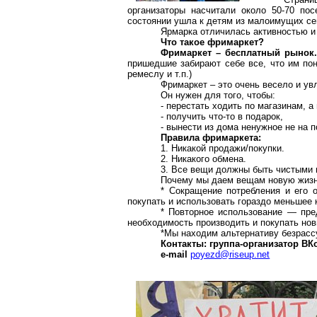
организаторы насчитали около 50-70 по
состоянии ушла к детям из малоимущих се
Ярмарка отличилась активностью и
Что такое
фримаркет
?
Фримаркет
– бесплатный рынок.
пришедшие забирают себе все, что им пон
ремеслу и т.п.)
Фримаркет
– это очень весело и ув
Он нужен для того, чтобы:
- перестать ходить по магазинам, а
- получить что-то в подарок,
- вынести из дома ненужное не на 
Правила
фримаркета
:
1. Никакой продажи/покупки.
2. Никакого обмена.
3. Все вещи должны быть чистыми 
Почему мы даем вещам новую жизн
* Сокращение потребления и его
покупать и использовать гораздо меньшее 
* Повторное использование — пре
необходимость производить и покупать нов
*Мы находим альтернативу
безрас
Контакты: группа-организатор
ВК
e-mail
poyezd@riseup.net