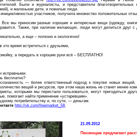
сетителей. Были и журналисты, и представители благотворительных
мей), и маленькие дети, и пожилые люди.
 инициативностью участников, получила множество положительных отзы
Все мы приносим разные хорошие и интересные вещи (одежду, книги, 
равится. Также, при наличии желающих, люди могут делиться друг с 
лекательно, а еще – полезно и
экологично
!
 в это время встретиться с друзьями,
помойку, а передать в хорошие руки всё – БЕСПЛАТНО!
и исправными.
ь бесплатно?
 осознанность — более ответственный подход к покупке новых веще
количество вещей и ресурсов, при этом наша жизнь не станет менее ко
дметы, которыми мы перестали пользоваться, могут пригодиться др
ые, помогает найти применение «устаревшим».
судному
потребительству
и, по сути, — деньгам.
онтакте
http://vk.com/freemarket_58
,
21.09.2012
Пензенцам
предлагают расс