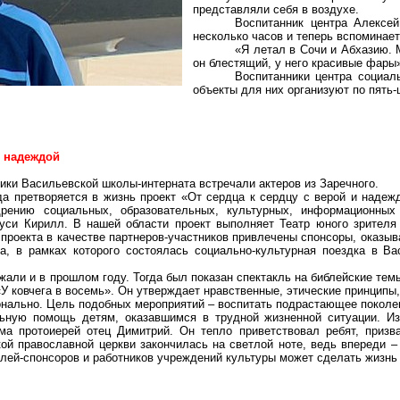
представляли себя в воздухе.
Воспитанник центра Алексе
несколько часов и теперь вспоминае
«Я летал в Сочи и Абхазию. 
он блестящий, у него красивые фары»
Воспитанники центра социал
объекты для них организуют по пять-
2
и надеждой
ики Васильевской школы-интерната встречали актеров из
Заречного
.
да претворяется в жизнь проект «От сердца к сердцу с верой и наде
рению социальных, образовательных, культурных, информационных
уси Кирилл. В нашей области проект выполняет Театр юного зрител
 проекта в качестве партнеров-участников привлечены спонсоры, оказы
та, в рамках которого состоялась социально-культурная поездка в В
жали и в прошлом году. Тогда был показан спектакль на библейские те
 «У ковчега в восемь». Он утверждает нравственные, этические принцип
онально. Цель подобных мероприятий – воспитать подрастающее поколе
ьную помощь детям, оказавшимся в трудной жизненной ситуации. И
ома протоиерей отец
Димитрий
. Он тепло приветствовал ребят, приз
й православной церкви закончилась на светлой ноте, ведь впереди –
лей-спонсоров и работников учреждений культуры может сделать жизнь 