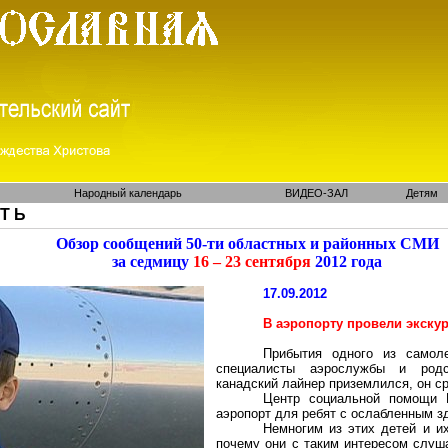
Народный календарь
ВИДЕО-ЗАЛ
Детям
 Т Ь
Обзор сообщений 50-ти областных и районных СМИ
за седмицу
16 – 23 сентября
2012 года
17.09.2012
В аэропорту провели экску
Прибытия одного из самол
специалисты
аэрослужбы
и родств
канадский лайнер приземлился, он с
Центр социальной помощи П
аэропорт для ребят с ослабленным з
Немногим из этих детей и и
почему они с таким интересом слуш