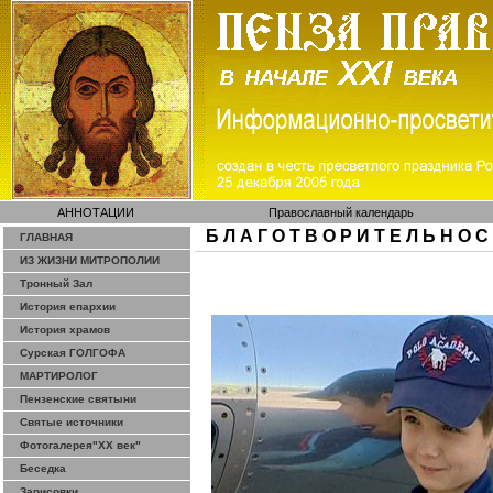
АННОТАЦИИ
Православный календарь
Б Л А Г О Т В О Р И Т Е Л Ь Н О С
ГЛАВНАЯ
ИЗ ЖИЗНИ МИТРОПОЛИИ
Тронный Зал
История епархии
История храмов
Сурская ГОЛГОФА
МАРТИРОЛОГ
Пензенские святыни
Святые источники
Фотогалерея"ХХ век"
Беседка
Зарисовки