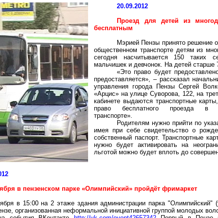
20.09.2012
Проезд для детей из много
бесплатным
Мэрией Пензы принято решение о
общественном транспорте детям из мно
сегодня насчитывается 150 таких с
мальчишек и девчонок. На детей старше
«Это право будет предоставлен
предоставляется», – рассказал начальн
управления города Пензы Сергей Вол
«
Арцис
» на улице Суворова, 122, на тре
кабинете выдаются транспортные карты
право бесплатного проезда в о
транспорте».
Родителям нужно прийти по указ
имея при себе свидетельство о рожде
собственный паспорт. Транспортные кар
нужно будет активировать на неогран
льготой можно будет вплоть до совершенн
012
тября в пензенском парке «Олимпийский» пройдёт
фримаркет
тября в 15:00 на 2 этаже здания администрации парка "Олимпийский" (у
нзе, организованная неформальной инициативной группой молодых вол
ица события
ВКонтакте
http://vk.com/event42657342
П
ервый в Пензе