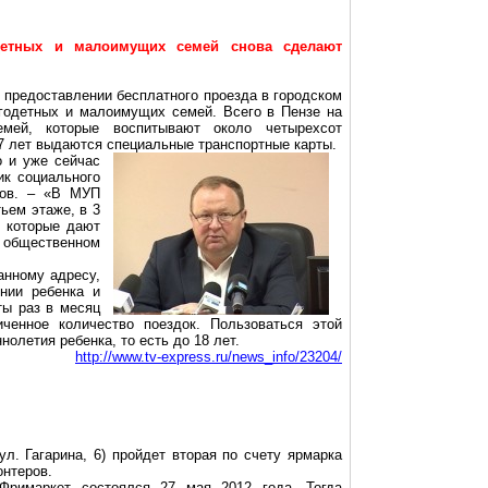
детных и малоимущих семей снова сделают
 предоставлении бесплатного проезда в городском
годетных и малоимущих семей. Всего в Пензе на
емей, которые воспитывают около четырехсот
 7 лет выдаются специальные транспортные карты.
о и уже сейчас
ик социального
ков. – «В МУП
тьем этаже, в 3
, которые дают
бщественном
анному адресу,
нии ребенка и
ты раз в месяц
иченное количество поездок. Пользоваться этой
олетия ребенка, то есть до 18 лет.
http://www.tv-express.ru/news_info/23204/
л. Гагарина, 6) пройдет вторая по счету ярмарка
онтеров.
Фримаркет
состоялся 27 мая 2012 года. Тогда