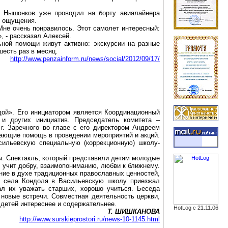
й
Нышонков
уже проводил на борту авиалайнера
т ощущения.
Мне очень понравилось. Этот самолет интересный:
, - рассказал Алексей.
ьной помощи живут активно: экскурсии на разные
шесть раз в месяц.
http://www.penzainform.ru/news/social/2012/09/17/
ждой». Его инициатором является Координационный
 и других инициатив. Председатель комитета –
я
г
. Заречного во главе с его директором Андреем
вающие помощь в проведении мероприятий и акций.
асильевскую специальную (коррекционную) школу-
мы. Спектакль, который представили детям молодые
ы, учит добру, взаимопониманию, любви
к
ближнему.
ние в духе традиционных православных ценностей,
з села Кондоля в Васильевскую школу приезжал
вал их уважать старших, хорошо учиться. Беседа
 новые встречи. Совместная деятельность церкви,
детей интереснее и содержательнее.
HotLog с 21.11.06
Т. ШИШКАНОВА
http://www.surskieprostori.ru/news-10-1145.html