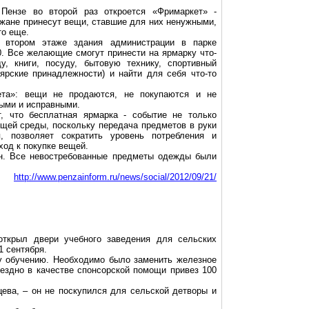
 Пензе во второй раз откроется «
Фримаркет
» -
ожане принесут вещи, ставшие для них ненужными,
то еще.
а втором этаже здания администрации в парке
0. Все желающие смогут принести на ярмарку что-
у, книги, посуду, бытовую технику, спортивный
лярские принадлежности) и найти для себя что-то
ета
»: вещи не продаются, не покупаются и не
ыми и исправными.
т, что бесплатная ярмарка - событие не только
ющей среды, поскольку передача предметов в руки
 позволяет сократить уровень потребления и
ход к покупке вещей.
ан. Все невостребованные предметы одежды были
http://www.penzainform.ru/news/social/2012/09/21/
ткрыл двери учебного заведения для сельских
1 сентября.
у обучению. Необходимо было заменить железное
ездно в качестве спонсорской помощи привез 100
цева
, – он не поскупился для сельской детворы и