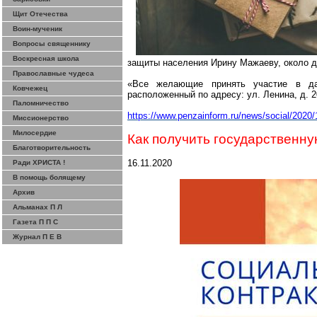
Щит Отечества
Воин-мученик
Вопросы священнику
Воскресная школа
защиты населения Ирину
Мажаеву
, около 
Православные чудеса
«Все желающие принять участие в да
Ковчежец
расположенный по адресу: ул. Ленина, д. 
Паломничество
https://www.penzainform.ru/news/social/2020
Миссионерство
Милосердие
Как получить государственн
Благотворительность
16.11.2020
Ради ХРИСТА !
В помощь болящему
Архив
Альманах П Л
Газета П П С
Журнал П Е В