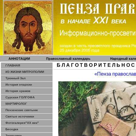
АННОТАЦИИ
Православный календарь
Народный кал
Б Л А Г О Т В О Р И Т Е Л Ь Н О С
ГЛАВНАЯ
ИЗ ЖИЗНИ МИТРОПОЛИИ
«Пенза правосла
Тронный Зал
История епархии
История храмов
Сурская ГОЛГОФА
МАРТИРОЛОГ
Пензенские святыни
Святые источники
Фотогалерея"ХХ век"
Беседка
Зарисовки