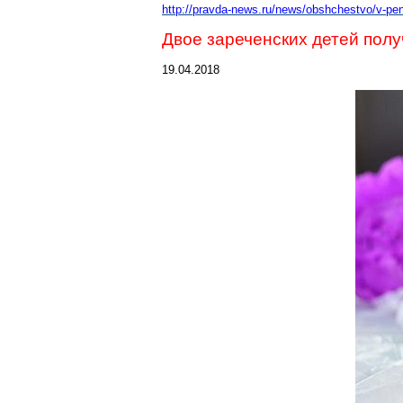
http://pravd
a-news.ru/news/obshchestvo/v-penz
Двое зареченских детей пол
19.04.2018