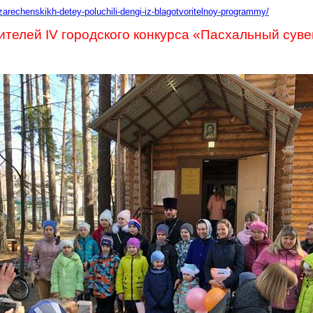
zarechenskikh-detey-poluchili-dengi-iz-blagotvoritelnoy-programmy/
телей IV городского конкурса «Пасхальный сув