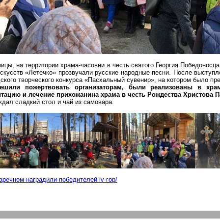
ицы, на территории храма-часовни в честь святого Георгия Победоносца
скусств «
Летечко
» прозвучали русские народные песни. После выступл
дского творческого конкурса «Пасхальный сувенир», на
котором
было пре
решили пожертвовать организаторам, были реализованы в хра
тацию и лечение прихожанина храма в честь Рождества Христова П
дал сладкий стол и чай из самовара.
заречном-наградили-победителей-iv-гор/