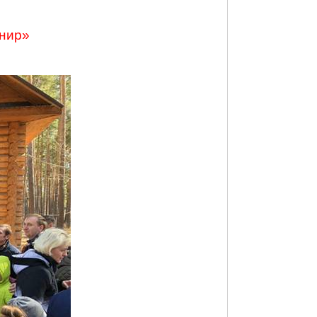
енир»