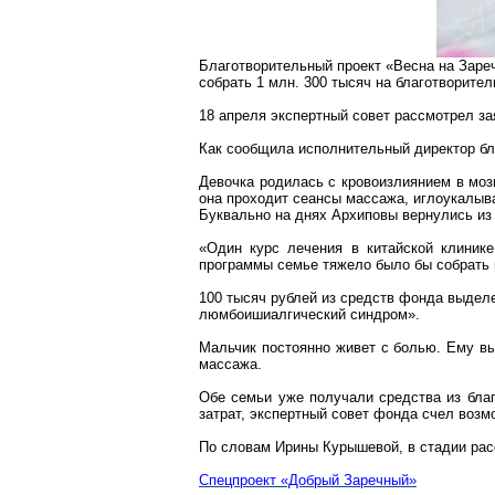
Благотворительный проект «Весна на Заре
собрать 1 млн. 300 тысяч на благотворите
18 апреля экспертный совет рассмотрел з
Как сообщила исполнительный директор бл
Девочка родилась с кровоизлиянием в мозг
она проходит сеансы массажа, иглоукалыв
Буквально на
днях
Архиповы вернулись из 
«Один курс лечения в китайской клинике
программы семье тяжело было бы собрать 
100 тысяч рублей из средств фонда выде
люмбоишиалгический
синдром».
Мальчик постоянно живет с болью. Ему в
массажа.
Обе семьи уже получали средства из благ
затрат, экспертный совет фонда счел воз
По словам Ирины Курышевой, в стадии рас
Спецпроект
«Добрый Заречный»