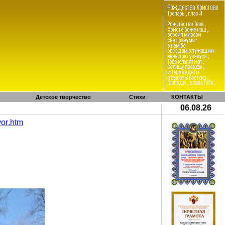
Детское творчество
Стихи
КОНТАКТЫ
06.08.26
vor
.
htm