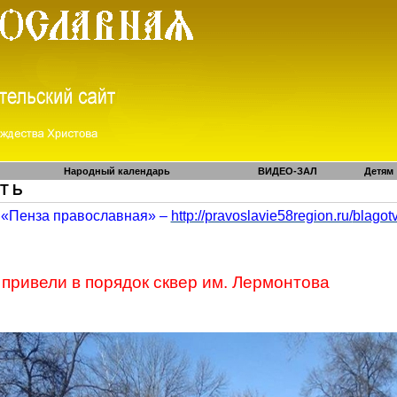
Народный календарь
ВИДЕО-ЗАЛ
Детям
 Т Ь
«Пенза православная» –
http://pravoslavie58region.ru/
blagot
привели в порядок сквер им. Лермонтова