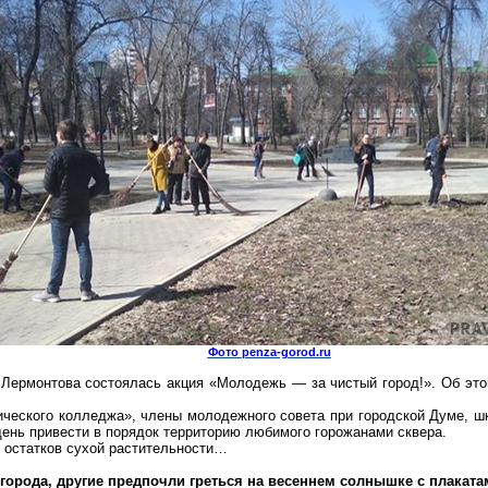
Фото
penza-gorod.ru
ни Лермонтова состоялась акция «Молодежь — за чистый город!». Об 
ического колледжа», члены молодежного совета при городской Думе, ш
день привести в порядок территорию любимого горожанами сквера.
 остатков сухой растительности…
 города, другие предпочли греться на весеннем
солнышке
с плаката