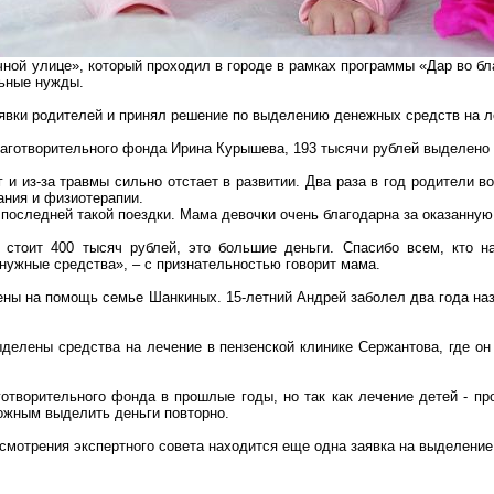
чной улице», который проходил в городе в рамках программы «Дар во б
льные нужды.
аявки родителей и принял решение по выделению денежных средств на 
аготворительного фонда Ирина Курышева, 193 тысячи рублей выделено
 и из-за травмы сильно отстает в развитии. Два раза в год родители во
ания и физиотерапии.
последней такой поездки. Мама девочки очень благодарна за оказанну
 стоит 400 тысяч рублей, это большие деньги. Спасибо всем, кто н
нужные средства», – с признательностью говорит мама.
лены на помощь семье
Шанкиных
. 15-летний Андрей заболел два года на
ыделены средства на лечение в пензенской клинике
Сержантова
, где о
отворительного фонда в прошлые годы, но так как лечение детей - п
можным выделить деньги повторно.
смотрения экспертного совета находится еще одна заявка на выделение