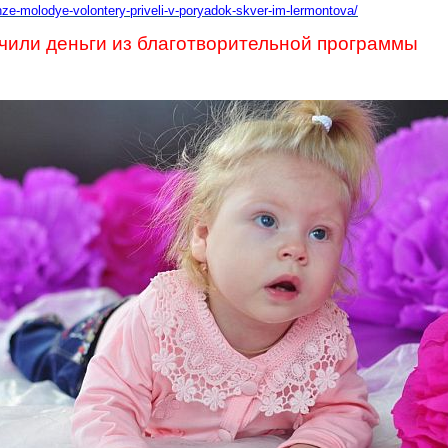
e-molodye-volontery-priveli-v-poryadok-skver-im-lermontova/
учили деньги из благотворительной программы