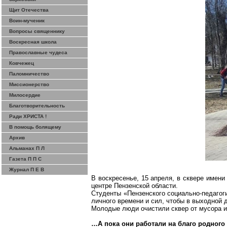
Щит Отечества
Воин-мученик
Вопросы священнику
Воскресная школа
Православные чудеса
Ковчежец
Паломничество
Миссионерство
Милосердие
Благотворительность
Ради ХРИСТА !
В помощь болящему
Архив
Альманах П Л
Газета П П С
Журнал П Е В
В воскресенье, 15 апреля, в сквере име
центре Пензенской области.
Студенты «Пензенского социально-педагог
личного времени и сил, чтобы в выходной 
Молодые люди очистили сквер от мусора и
…А пока они работали на благо родного