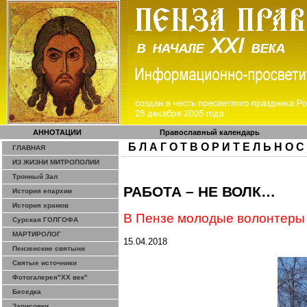
АННОТАЦИИ
Православный календарь
Б Л А Г О Т В О Р И Т Е Л Ь Н О С
ГЛАВНАЯ
ИЗ ЖИЗНИ МИТРОПОЛИИ
Тронный Зал
РАБОТА – НЕ ВОЛК…
История епархии
История храмов
В Пензе молодые волонтеры 
Сурская ГОЛГОФА
МАРТИРОЛОГ
15.04.2018
Пензенские святыни
Святые источники
Фотогалерея"ХХ век"
Беседка
Зарисовки