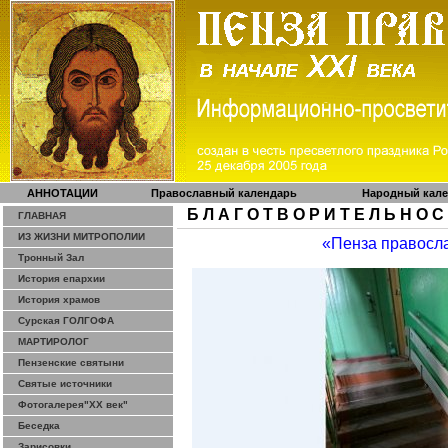
АННОТАЦИИ
Православный календарь
Народный кал
Б Л А Г О Т В О Р И Т Е Л Ь Н О С
ГЛАВНАЯ
ИЗ ЖИЗНИ МИТРОПОЛИИ
«Пенза правосл
Тронный Зал
История епархии
История храмов
Сурская ГОЛГОФА
МАРТИРОЛОГ
Пензенские святыни
Святые источники
Фотогалерея"ХХ век"
Беседка
Зарисовки