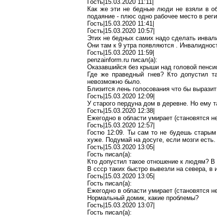
Гость|15.03.2020 11:11|
Как же эти не бедные люди не взяли в об
подаяние - плюс одно рабочее место в реги
Гость|15.03.2020 11:41|
Гость|15.03.2020 10:57|
Этих не бедных самих надо сделать инвал
Они там к 9 утра появляются
.
Инвалидность
Гость|15.03.2020 11:59|
penzainform.ru
писал(
a
):
Оказавшийся без крыши над головой пенси
Где же праведный гнев? Кто допустил т
невозможно было.
Близится лень
голосования
что бы выразить
Гость|15.03.2020 12:09|
У старого
пердуна
дом в деревне. Но ему т
Гость|15.03.2020 12:38|
Ежегодно в области умирает (становятся не
Гость|15.03.2020 12:57|
Гостю 12:09. Ты
сам то
не будешь старым
хуже. Подумай на досуге, если мозги есть.
Гость|15.03.2020 13:05|
Гость писал(
a
):
Кто допустил такое отношение к людям? В
В
ссср
таких
быстро вывезли на севера, в и
Гость|15.03.2020 13:05|
Гость писал(
a
):
Ежегодно в области умирает (становятся не
Нормальный домик, какие проблемы?
Гость|15.03.2020 13:07|
Гость писал(
a
):