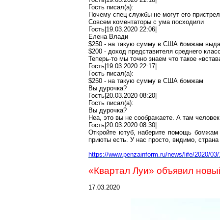
Гость писал(
a
):
Почему
спец службы
не могут его пристре
Совсем
коментаторы
с ума
посходили
Гость|19.03.2020 22:06|
Елена
Влади
$250 - на такую сумму в США бомжам выда
$200 - доход представителя среднего клас
Теперь-то мы точно знаем что такое «вста
Гость|19.03.2020 22:17|
Гость писал(
a
):
$250 - на такую сумму в США бомжам
Вы
дурочка
?
Гость|20.03.2020 08:20|
Гость писал(
a
):
Вы
дурочка
?
Неа
, это вы не соображаете. А там человек
Гость|20.03.2020 08:30|
Откройте
ютуб
, наберите помощь бомжам
приюты есть. У нас просто, видимо, страна
https://www.penzainform.ru/news/life/2020/0
«Квартал Луи» объявил новы
17.03.2020