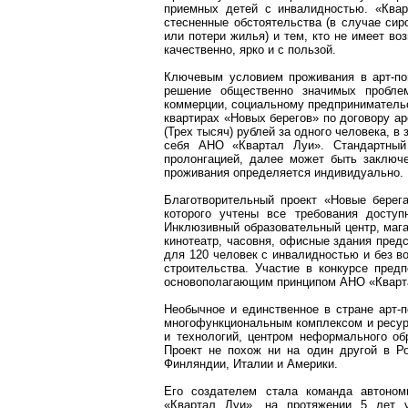
приемных детей с инвалидностью. «Ква
стесненные обстоятельства (в случае сиро
или потери жилья) и тем, кто не имеет во
качественно, ярко и с пользой.
Ключевым условием проживания в
арт-п
решение общественно значимых проблем
коммерции, социальному предпринимательс
квартирах «Новых берегов» по договору а
(Трех тысяч) рублей за одного человека, 
себя АНО «Квартал Луи». Стандартны
пролонгацией, далее может быть заключ
проживания определяется индивидуально.
Благотворительный проект «Новые берег
которого учтены все требования досту
Инклюзивный образовательный центр, мага
кинотеатр, часовня, офисные здания пред
для 120 человек с инвалидностью и
без
во
строительства. Участие в конкурсе пред
основополагающим принципом АНО «Кварт
Необычное и единственное в стране
арт-
многофункциональным комплексом и ресур
и технологий, центром неформального о
Проект не похож ни на один другой в Р
Финляндии, Италии и Америки.
Его создателем стала команда автоном
«Квартал Луи», на протяжении 5 лет 