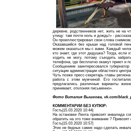
деревне, родственников нет, жить не на ч
улицу: там почти ноль и дождь!» -
рассказ
Он проиллюстрировал свои слова снимком,
Оказавшийся без крыши над головой пен
можем оказаться мы с вами. Каждый челов
кто знает, где этот дедушка? Тогда, если 
ходить не могу, потому съездить забра
телефона, где бесплатно окажут приют и по
Сообщением
заинтересовался
губернатор
ситуации администрации областного центра
Чуть позже пресс-секретарь главы регион
работа с этим мужчиной. Его госпитали
предлагались различные варианты жизне
принимает, отклоняя письменно».
Фото Виталия Вышкова, vk.com/black_
КОММЕНТАРИИ БЕЗ КУПЮР:
Гость|15.03.2020 10:44|
На остановке Лента привозят инвалида со
обратить на это тоже внимание ? Привозят 
Гость|15.03.2020 10:57|
Этих не бедных самих надо сделать инвал