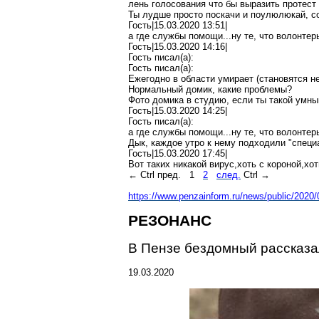
лень
голосования
что бы выразить протест
Ты
лудше
просто поскачи и
поулюлюкай
, 
Гость|15.03.2020 13:51|
а где службы помощи..
.н
у те, что волонте
Гость|15.03.2020 14:16|
Гость писал(
a
):
Гость писал(
a
):
Ежегодно в области умирает (становятся не
Нормальный домик, какие проблемы?
Фото домика в студию, если ты такой умны
Гость|15.03.2020 14:25|
Гость писал(
a
):
а где службы помощи..
.н
у те, что волонте
Дык
, каждое утро к нему подходили "специ
Гость|15.03.2020 17:45|
Вот таких никакой
вирус
,х
оть
с
короной,хот
←
Ctrl
пред.
1
2
след.
Ctrl
→
https://www.penzainform.ru/news/public/202
РЕЗОНАНС
В Пензе бездомный рассказал
19.03.2020