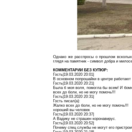
Однако же расспросы о прошлом всколыхн
глядя на памятник - символ добра и милос
КОММЕНТАРИИ БЕЗ КУПЮР:
Гость|19.03.2020 20:01|
В основном
попрошайки
в центре работают 
Гость|19.03.2020 20:21|
Была б моя воля, помогла бы всем! И бом
всех до боли, но не могу помочь!!!
Гость|19.03.2020 20:31|
Гость писал(
a
):
Жалко всех до боли, но не могу помочь!!!
хороший вы человек
Гость|19.03.2020 20:37|
А Вадику не
страшен
коронавирус
.
Гость|19.03.2020 20:52|
Почему
спец службы
не могут его пристрои
Гость|19.03.2020 21:18|