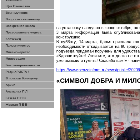
Щит Отечества
Воин-мученик
Вопросы священнику
Воскресная школа
на установку пандусов в конце октября, но
3 марта информация была опубликован
Православные чудеса
конструкцию.
Ковчежец
В субботу, 14 марта, Дарья прислала фо
Паломничество
необходимости откидывается на 90 градусо
подъезда приделан поручень для удобства
Миссионерство
«Здравствуйте!
Извините, что долго не от
Милосердие
уже вывозили гулять! Спасибо вам!» - нап
Благотворительность
https://www.penzainform.ru/news/public/2020
Ради ХРИСТА !
В помощь болящему
«СИМВОЛ ДОБРА И МИЛ
Архив
Альманах П Л
Газета П П С
Журнал П Е В