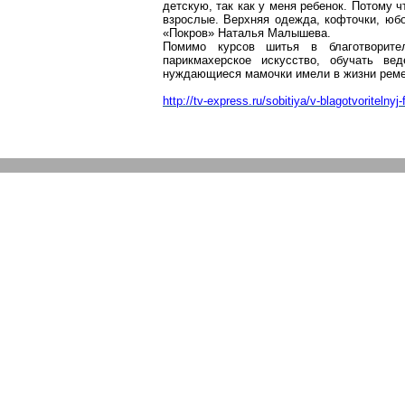
детскую, так как у меня ребенок. Потому ч
взрослые. Верхняя одежда, кофточки, юбо
«Покров» Наталья Малышева.
Помимо курсов шитья в благотворите
парикмахерское искусство, обучать ве
нуждающиеся мамочки имели в жизни ремес
http://tv-express.ru/sobitiya/v-blagotvoritelny