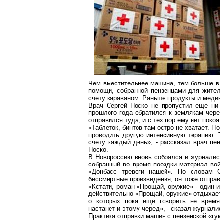
Чем вместительнее машина, тем больше в н
помощи, собранной пензенцами для жител
счету караваном. Раньше продукты и медик
Врач Сергей Носко не пропустил еще ни
прошлого года обратился к землякам чере
отправился туда, и с тех пор ему нет покоя
«Таблеток, бинтов там остро не хватает. П
проводить другую интенсивную терапию. Т
счету каждый день», - рассказал врач пе
Носко.
В Новороссию вновь собрался и журналист
собранный во время поездки материал войд
«Донбасс тревоги нашей». По словам С
бессмертные произведения, он тоже отправ
«Кстати, роман «Прощай, оружие» - один и
действительно «Прощай, оружие» отдыхает.
о которых пока еще говорить не время
настанет и этому черед», - сказал журнали
Практика отправки машин с пензенской «гу