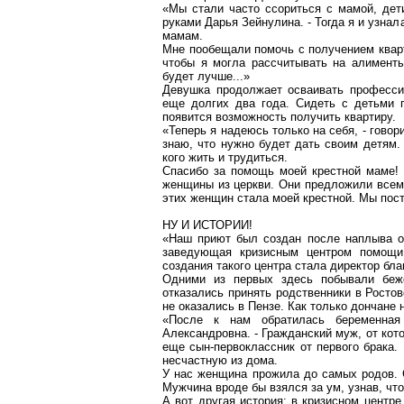
«Мы стали часто ссориться с мамой, дети
руками Дарья Зейнулина. - Тогда я и узна
мамам.
Мне пообещали помочь с получением
квар
чтобы я могла рассчитывать на алименты
будет лучше...»
Девушка продолжает осваивать професси
еще долгих два года. Сидеть с детьми 
появится возможность получить квартиру.
«Теперь я надеюсь только на себя, - говор
знаю, что нужно будет дать своим детям.
кого жить и трудиться.
Спасибо за помощь моей крестной маме! 
женщины из церкви. Они предложили всем 
этих женщин стала моей крестной. Мы пос
НУ И ИСТОРИИ!
«Наш приют был создан после наплыва о
заведующая кризисным центром помощи
создания такого центра стала директор бл
Одними из первых здесь побывали беж
отказались принять родственники в Ростов
не оказались в
Пензе
. Как только дончане
«После к нам обратилась беременная
Александровна. - Гражданский муж, от кото
еще сын-первоклассник от первого брака.
несчастную из дома.
У нас женщина прожила до самых родов. С
Мужчина вроде бы взялся за ум, узнав, что
А вот другая история: в кризисном центр