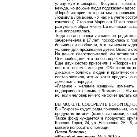
улицу муж и свекровь. Девушка – сирота,
некуда, но добрые люди подсказали адрес
«Порой истории, которым мы становимся 
Людмила Ломакина. - У нас на учете сост
изменены). Старшая Марина в 17 лет родил
разгульный образ жизни. Ей всячески пыта
и не исправлялась.
Тогда органы опеки лишили ее родитель
забеременела в 17 лет, поссорилась с пр
больницы и сообщили, что выписывать дев
условий для проживания детей. Вместо стек
На деньги благотворителей мы вставили с
Они пообещали, что теперь пересмотрят св
Еще двух сестер привозили в «Покров» из 
всего-то восемь месяцев. Обе жили на п
дикарки – боялись людей и практически 
сестер заявила, что их хотят продать на 
доме все в порядке.
«Главное - желание женщины изменить с
подчеркивает Людмила Ломакина. - Мы мо
но, если человек ничего не хочет делать са
ВЫ МОЖЕТЕ СОВЕРШИТЬ БОГОУГОДНОЕ
В «Покрове» будут рады поношенным, но ч
продуктам питания (молочные смеси, каши)
Также фонд нуждается в продуктах: крупа
Красная Горка, 24, ул. Некрасова, 26 - 6,
можете попросить о помощи.
Олеся Боровец
«Молодой ленинец», № 5,
2015 г
.