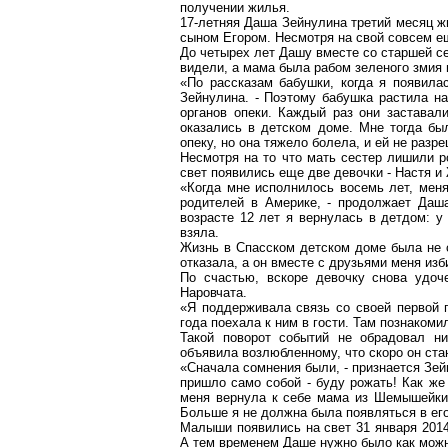
получении жилья.
17-летняя Даша Зейнулина третий месяц ж
сыном Егором. Несмотря на свой совсем ещ
До четырех лет Дашу вместе со старшей се
видели, а мама была рабом зеленого змия 
«По рассказам бабушки, когда я появила
Зейнулина. - Поэтому бабушка растила на
органов опеки. Каждый раз они заставал
оказались в детском доме. Мне тогда бы
опеку, но она тяжело болела, и ей не разр
Несмотря на то что мать сестер лишили р
свет появились еще две девочки - Настя и
«Когда мне исполнилось восемь лет, ме
родителей в Америке, - продолжает Даша
возрасте 12 лет я вернулась в детдом: у
взяла.
Жизнь в Спасском детском доме была не с
отказала, а он вместе с друзьями меня изби
По счастью, вскоре девочку снова удо
Наровчата.
«Я поддерживала связь со своей первой 
года поехала к ним в гости. Там познакоми
Такой поворот событий не обрадовал ни
объявила возлюбленному, что скоро он стан
«Сначала сомнения были, - признается Зейн
пришло само собой - буду рожать! Как же
меня вернула к себе мама из Шемышейки.
Больше я не должна была появляться в его
Малыши появились на свет 31 января 2014
А тем временем Даше нужно было как можн