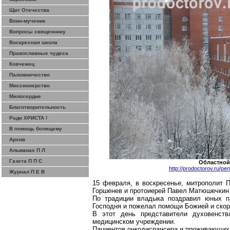
Щит Отечества
Воин-мученик
Вопросы священнику
Воскресная школа
Православные чудеса
Ковчежец
Паломничество
Миссионерство
Милосердие
Благотворительность
Ради ХРИСТА !
В помощь болящему
Архив
Альманах П Л
Газета П П С
Областной
http://prodoctorov.ru/pe
Журнал П Е В
15 февраля, в воскресенье, митрополит 
Горшенев и протоиерей Павел Матюшечкин 
По традиции владыка поздравил юных па
Господня и пожелал помощи Божией и ско
В этот день представители духовенст
медицинском учреждении.
Пациентов онкодиспансера и проживающих 