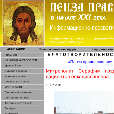
АННОТАЦИИ
Православный календарь
Народный кал
Б Л А Г О Т В О Р И Т Е Л Ь Н О С
ГЛАВНАЯ
ИЗ ЖИЗНИ МИТРОПОЛИИ
«Пенза православная»
Тронный Зал
Митрополит Серафим поз
История епархии
пациентов онкодиспансера
История храмов
Сурская ГОЛГОФА
15.02.2015
МАРТИРОЛОГ
Пензенские святыни
Святые источники
Фотогалерея"ХХ век"
Беседка
Зарисовки