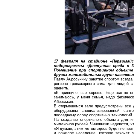
17 февраля на стадионе «Первомай
подпрограммы «Доступная среда в П
Помещение при спортивном объекте 
других маломобильных групп населени
Павлу Аброськину занятие спортом всегда в
регионе тренажерного зала для людей с
оценить.
«В принципе, все хорошо. Еще все не оп
занимаюсь, у меня семья, надо физическ
Аброськин.
В открывшемся зале предусмотрены все у
оборудованы специализированной сан
последнему слову спортивных технологий.
На создание спортивного объекта для и
миллионов рублей. Чиновники надеются, что
«Я думаю, этим летом здесь будет не прото
и пожилое население, которое захочет з