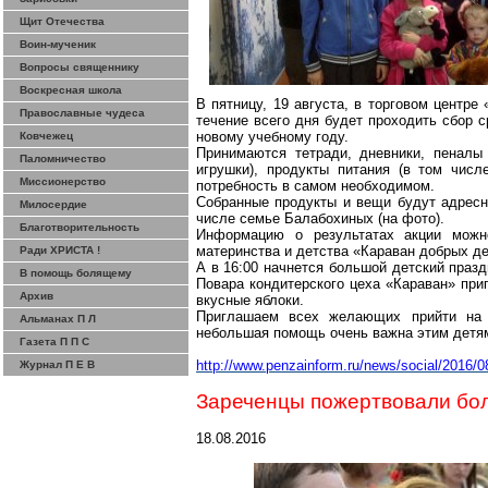
Щит Отечества
Воин-мученик
Вопросы священнику
Воскресная школа
В пятницу, 19 августа, в торговом центр
Православные чудеса
течение всего дня будет проходить сбор
новому учебному году.
Ковчежец
Принимаются тетради, дневники, пеналы
Паломничество
игрушки), продукты питания (в том числ
Миссионерство
потребность в
самом
необходимом.
Собранные продукты и вещи будут
адрес
Милосердие
числе семье
Балабохиных
(на фото).
Благотворительность
Информацию о результатах акции можн
материнства и детства «Караван добрых д
Ради ХРИСТА !
А в 16:00 начнется большой детский празд
В помощь болящему
Повара кондитерского цеха «Караван» при
Архив
вкусные яблоки.
Приглашаем всех желающих прийти на п
Альманах П Л
небольшая помощь очень важна этим детя
Газета П П С
http://www.penzainform.ru/news/social/2016/0
Журнал П Е В
Зареченцы
пожертвовали бол
18.08.2016