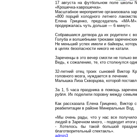
17 августа на футбольном поле школы №
«
Крошечка-хаврошечка
».
Масштабное мероприятие организовала зар
«800 порций холодного летнего лакомств
Елена
Гриценко
, председатель «
МА-М
»
продержалась чуть дольше — 6 минут».
Собравшаяся детвора да их родители с в
Голуба
и волшебными трюками зареченских
Не меньший успех имели и
байкеры
, кото
в целях безопасности никого не катали.
Зареченцы
в это вечер смогли не только в
Ведь, к сожалению, те, кто столкнулся оди
32-летний отец троих сыновей Виктор К
головного мозга, нуждается в лечении.
Малышка Лиза Скворцова, которой поставле
За 1, 5 часа праздника в помощь
заречен
рубля. Их поделили поровну между семьям
Как рассказала Елена
Гриценко
, Виктор 
реабилитации в районе Минеральных Вод.
«Мы очень рады, что у нас все получило
людей в
Заречном
много, - подводит итоги
- Хотелось бы такой большой праздни
благотворительный спектакль».
admin3