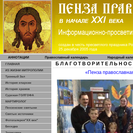
АННОТАЦИИ
Православный календарь
Народный кал
Б Л А Г О Т В О Р И Т Е Л Ь Н О С
ГЛАВНАЯ
ИЗ ЖИЗНИ МИТРОПОЛИИ
«Пенза православна
Тронный Зал
История епархии
История храмов
Сурская ГОЛГОФА
МАРТИРОЛОГ
Пензенские святыни
Святые источники
Фотогалерея"ХХ век"
Беседка
Зарисовки