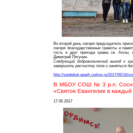
Во второй день лагеря председатель прих
лагеря благодарственные грамоты и памят
гость и друг прихода храма св. Аллы, 
Димитрий
Пятунин.
Следующий добровольческий вые
зд к хр
завершить расчистку пола и заняться д
http://serdobsk-eparh.cerkov.ru/2017/05/16/xram
В МБОУ СОШ № 3 р.п. Сосн
«Святое Евангелие в каждый
17.05.2017