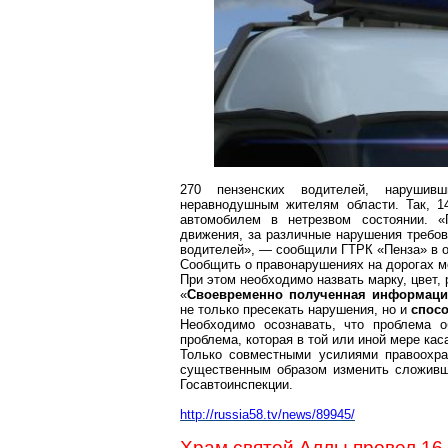
270 пензенских водителей, нарушив
неравнодушным жителям области.
Так, 1
автомобилем в нетрезвом состоянии.
«П
движения, за различные нарушения требов
водителей», — сообщили ГТРК «Пенза» в о
Сообщить о правонарушениях на дорогах мо
При этом необходимо назвать марку, цвет,
«
Своевременно полученная информац
не только пресекать нарушения, но и
спосо
Необходимо осознавать, что проблема 
проблема, которая в той или иной мере кас
Только совместными усилиями правоохра
существенным образом изменить сложивш
Госавтоинспекции.
http://russia58.tv/news/89945/
Храм святой Аллы провел 16-