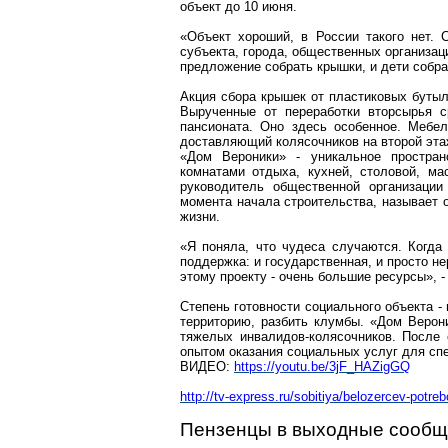
объект до 10 июня.
«Объект хороший, в России такого нет.
субъекта, города, общественных организац
предложение собрать крышки, и дети собрал
Акция сбора крышек от пластиковых бутыл
Вырученные от переработки вторсырья с
пансионата. Оно здесь особенное. Мебе
доставляющий колясочников на второй эта
«Дом Вероники» - уникальное простран
комнатами отдыха, кухней, столовой, ма
руководитель общественной организации
момента начала строительства, называет 
жизни.
«Я поняла, что чудеса случаются. Когда
поддержка: и государственная, и просто н
этому проекту - очень большие ресурсы», -
Степень готовности социального объекта -
территорию, разбить клумбы. «Дом Верон
тяжелых инвалидов-колясочников. После 
опытом оказания социальных услуг для спе
ВИДЕО:
https://youtu.be/3jF_HAZigGQ
http://tv-express.ru/sobitiya/belozercev-potre
Пензенцы в выходные сообщи