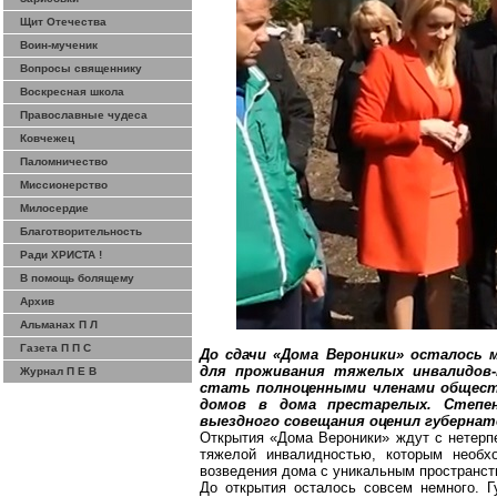
Щит Отечества
Воин-мученик
Вопросы священнику
Воскресная школа
Православные чудеса
Ковчежец
Паломничество
Миссионерство
Милосердие
Благотворительность
Ради ХРИСТА !
В помощь болящему
Архив
Альманах П Л
Газета П П С
До сдачи «Дома Вероники» осталось 
для проживания тяжелых инвалидов-
Журнал П Е В
стать
полноценными членами обществ
домов в дома престарелых. Степе
выездного совещания оценил губернат
Открытия «Дома Вероники» ждут с нетерпен
тяжелой инвалидностью, которым необхо
возведения дома с уникальным пространст
До открытия осталось совсем немного. Г