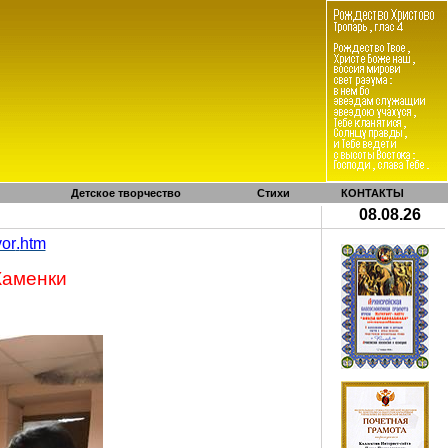
Детское творчество
Стихи
КОНТАКТЫ
08.08.26
vor
.
htm
Каменки