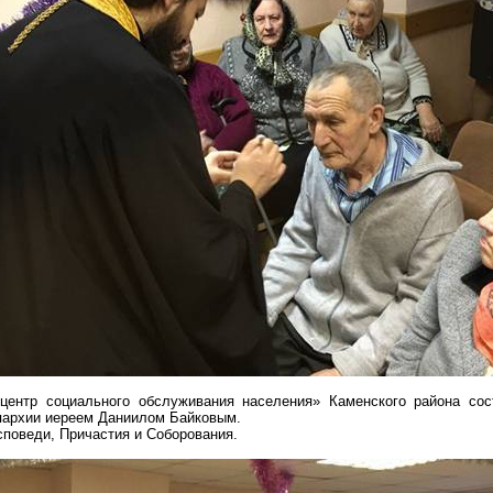
центр социального обслуживания населения» Каменского района со
парх
ии ие
реем Даниилом Байковым.
поведи, Причастия и Соборования.