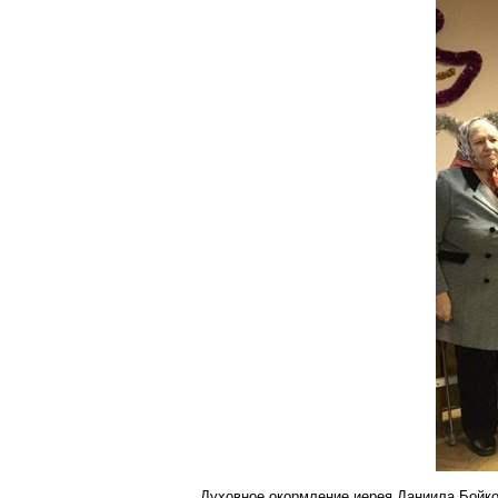
Духовное окормление иерея Даниила
Бойк