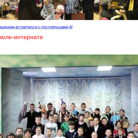
вященник-встретился-с-постояльцами-4/
коле-интернате