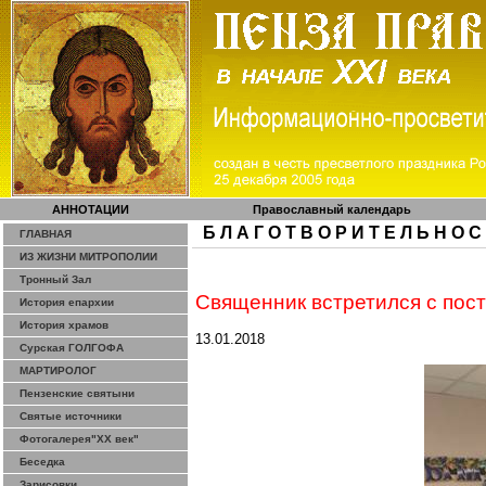
АННОТАЦИИ
Православный календарь
Б Л А Г О Т В О Р И Т Е Л Ь Н О С
ГЛАВНАЯ
ИЗ ЖИЗНИ МИТРОПОЛИИ
Тронный Зал
Священник встретился с пост
История епархии
История храмов
13.01.2018
Сурская ГОЛГОФА
МАРТИРОЛОГ
Пензенские святыни
Святые источники
Фотогалерея"ХХ век"
Беседка
Зарисовки