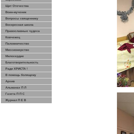
Щит Отечества
Воин-мученик
Вопросы священнику
Воскресная школа
Православные чудеса
Ковчежец
Паломничество
Миссионерство
Милосердие
Благотворительность
Ради ХРИСТА !
В помощь болящему
Архив
Альманах П Л
Газета П П С
Журнал П Е В