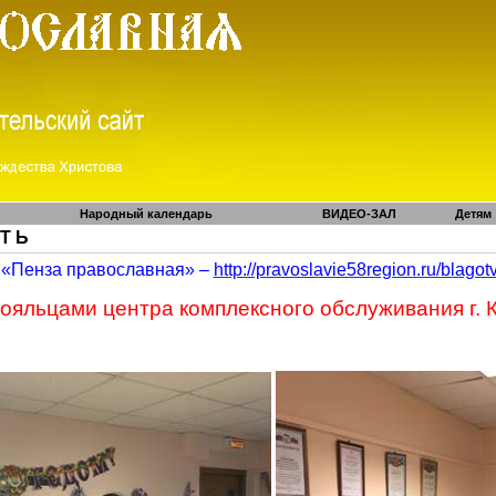
Народный календарь
ВИДЕО-ЗАЛ
Детям
 Т Ь
«Пенза православная» –
http://pravoslavie58region.ru/
blagot
ояльцами центра комплексного обслуживания г. 