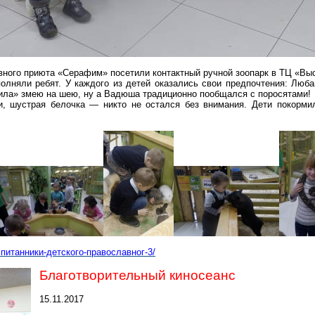
авного приюта «Серафим» посетили контактный ручной зоопа
рк в ТЦ
«Выс
полняли ребят. У каждого из детей оказались свои предпочтения: Лю
ила» змею на шею, ну а
Вадюша
традиционно пообщался с поросятами!
и, шустрая белочка — никто не остался без внимания. Дети покорми
спитанники-детского-православног-3/
Благотворительный киносеанс
15.11.2017