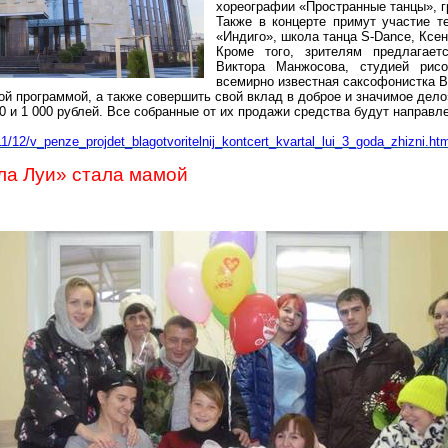
хореографии «Пространные танцы», 
Также в концерте примут участие т
«Индиго», школа танца
S-Dance
, Ксе
Кроме того, зрителям предлагает
Виктора
Манжосова
, студией рис
всемирно известная
саксофонистка
В
ой программой, а также совершить свой вклад в доброе и значимое дело
00 и 1 000 рублей. Все собранные от их продажи средства будут направл
1/12/v_penze_projdet_blagotvoritelnij_kontcert_kvartal_lui_3_goda_zhizni.ht
ла Луи» стала мамой