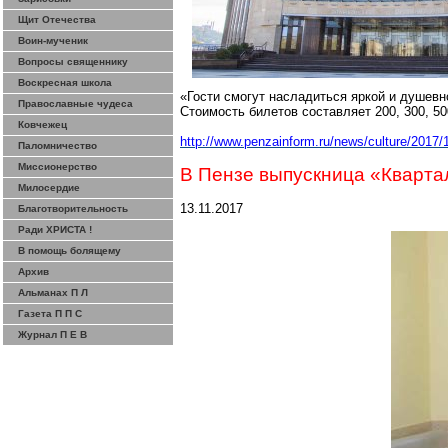
Щит Отечества
Воин-мученик
Вопросы священнику
Воскресная школа
«Гости смогут насладиться яркой и душевн
Православные чудеса
Стоимость билетов составляет 200, 300, 5
Ковчежец
http://www.penzainform.ru/news/cult
ure/2017/1
Паломничество
Миссионерство
В Пензе выпускница «Кварта
Милосердие
13.11.2017
Благотворительность
Ради ХРИСТА !
В помощь болящему
Архив
Альманах П Л
Газета П П С
Журнал П Е В