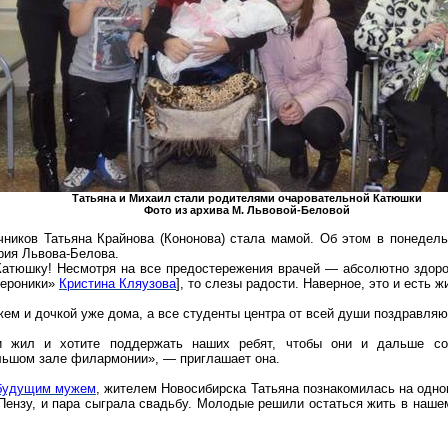
Татьяна и Михаил стали родителями очаровательной Катюшки
Фото из архива М. Львовой-Беловой
чников Татьяна
Крайнова
(Кононова) стала мамой. Об этом в понедельн
рия Львова-Белова.
тюшку! Несмотря на все предостережения врачей — абсолютно здоров
Вероники»
Кристина
Кляузова
], то слезы радости. Наверное, это и есть
жем и дочкой уже дома, а все студенты центра от всей души поздравля
и жил и хотите поддержать наших ребят, чтобы они и дальше со
льшом зале филармонии», — приглашает она.
будущим мужем
, жителем Новосибирска Татьяна познакомилась на одно
 Пензу, и пара сыграла свадьбу. Молодые решили остаться жить в нашем