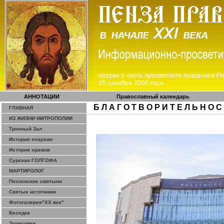
АННОТАЦИИ
Православный календарь
Б Л А Г О Т В О Р И Т Е Л Ь Н О С
ГЛАВНАЯ
ИЗ ЖИЗНИ МИТРОПОЛИИ
Тронный Зал
История епархии
История храмов
Сурская ГОЛГОФА
МАРТИРОЛОГ
Пензенские святыни
Святые источники
Фотогалерея"ХХ век"
Беседка
Зарисовки