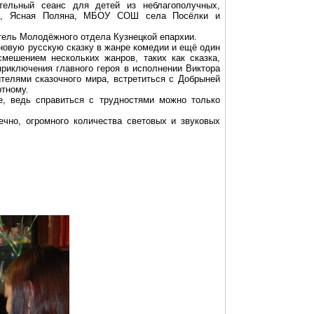
ительный сеанс для детей из неблагополучных,
ка, Ясная Поляна, МБОУ СОШ села Посёлки и
тель Молодёжного отдела Кузнецкой епархии.
новую русскую сказку в жанре комедии и ещё один
ешением нескольких жанров, таких как сказка,
приключения главного героя в исполнении Виктора
телями сказочного мира, встретиться с Добрыней
тному.
е, ведь справиться с трудностями можно только
ечно, огромного количества световых и звуковых