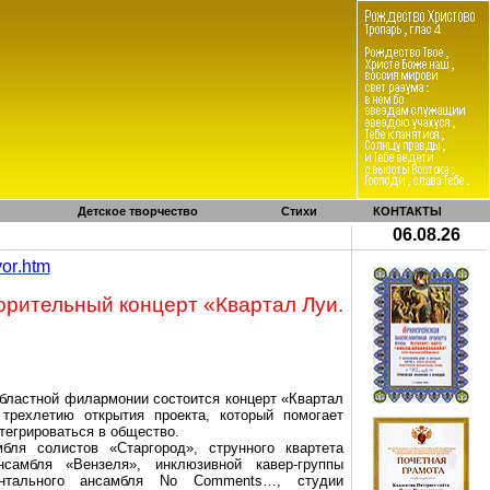
Детское творчество
Стихи
КОНТАКТЫ
06.08.26
vor
.
htm
орительный концерт «Квартал Луи.
 областной филармонии состоится концерт «Квартал
трехлетию открытия проекта, который помогает
егрироваться в общество.
мбля солистов «
Старгород
», струнного квартета
ансамбля «Вензеля», инклюзивной
кавер-группы
ентального ансамбля
No
Comments
…, студии