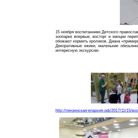
15 ноября воспитанники Детского правосл
зоопарке впервые, восторг и эмоции пере
обожают кормить кроликов, Диана «пример
Декоративные ежики, маленькие обезьянк
интересную экскурсию.
http://пензенская-епархия.рф/2017/11/15/во