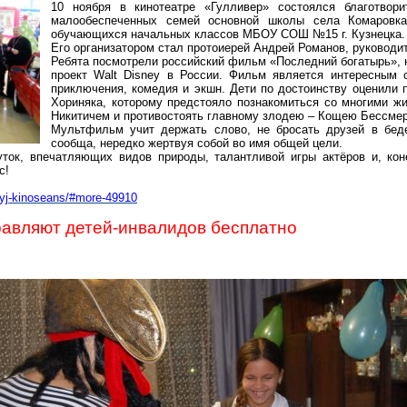
10 ноября в кинотеатре «Гулливер» состоялся благотвор
малообеспеченных семей основной школы села Комаров
обучающихся начальных классов МБОУ СОШ №15 г. Кузнецка.
Его организатором стал протоиерей Андрей Романов, руководи
Ребята посмотрели российский фильм «Последний богатырь», 
проект
Walt
Disney
в России. Фильм является интересным см
приключения, комедия и
экшн
. Дети по достоинству оценили 
Хориняка
, которому предстояло познакомиться со многими жи
Никитичем и противостоять главному злодею – Кощею Бессмер
Мультфильм учит держать слово, не бросать друзей в бед
сообща, нередко жертвуя собой во имя общей цели.
ток, впечатляющих видов природы, талантливой игры актёров и, кон
с!
lnyj-kinoseans/#more
-49910
авляют детей-инвалидов бесплатно