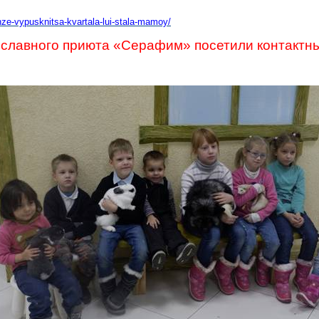
ze-vypusknitsa-kvartala-lui-
stala-mamoy/
ославного приюта «Серафим» посетили контактн