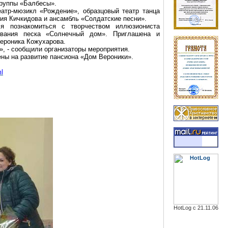
группы «Балбесы».
еатр-мюзикл «Рождение», образцовый театр танца
ния
Кичкидова
и ансамбль «Солдатские песни».
ся познакомиться с творчеством иллюзиониста
ования песка «Солнечный дом». Приглашена и
ероника
Кожухарова
.
», - сообщили организаторы мероприятия.
ены на развитие пансиона «Дом Вероники».
ml
HotLog с 21.11.06