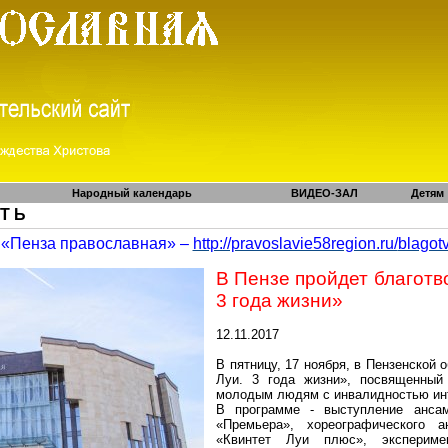
Народный календарь
ВИДЕО-ЗАЛ
Детям
 Т Ь
«Пенза православная» –
http://pravoslavie58region.ru/
blagot
В Пензе пройдет благотв
3 года жизни»
12.11.2017
В пятницу, 17 ноября, в Пензенской
Луи. 3 года жизни», посвященный 
молодым людям с инвалидностью инт
В программе - выступление анса
«Премьера», хореографического 
«Квинтет Луи плюс», эксперим