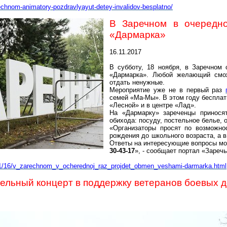
rechnom-animatory-
pozdravlyayut-detey-invalidov-besplatno/
В Заречном в очередн
«
Дармарка
»
16.11.2017
В субботу, 18 ноября, в Заречном 
«
Дармарка
». Любой желающий смож
отдать ненужные.
Мероприятие уже не в первый раз
семей «
Ма-Мы
». В этом году беспла
«Лесной» и в центре «Лад».
На «
Дармарку
» зареченцы принося
обихода: посуду, постельное белье, 
«Организаторы просят по возможно
рождения до школьного возраста, а 
Ответы на интересующие вопросы мож
30-43-17
», - сообщает портал «Заречь
1/16/v_zarechnom_v_ocherednoj_raz_projdet_obmen_veshami-darmarka.html
ельный концерт в поддержку ветеранов боевых д