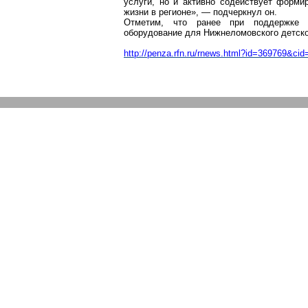
услуги, но и активно содействует форм
жизни в регионе», — подчеркнул он.
Отметим, что ранее при поддержке «
оборудование для Нижнеломовского детск
http://penza.rfn.ru/rnews.html?id=369769&cid