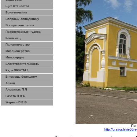
Щит Отечества
Воин-мученик
Вопросы священнику
Воскресная школа
Православные чудеса
Ковчежец
Паломничество
Миссионерство
Милосердие
Благотворительность
Ради ХРИСТА !
В помощь болящему
Архив
Альманах П Л
Газета П П С
Журнал П Е В
Пен
http://pravoslavie58