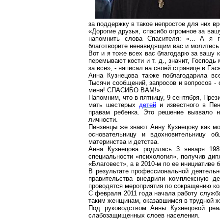
за поддержку в такое непростое для них вр
«Дорогие друзья, спасибо огромное за ва
напомнить слова Спасителя: «... А я 
благотворите ненавидящим вас и молитесь 
Вот и я тоже всех вас благодарю за вашу к
перемывают кости и т. д., значит, Господ
за все», - написал на своей странице в
Fac
Анна Кузнецова также поблагодарила вс
Тысячи сообщений, запросов и вопросов - 
меня! СПАСИБО ВАМ!».
Напомним, что в пятницу, 9 сентября, Пр
мать шестерых
детей
и известного в
Пен
правам ребенка. Это решение вызвало 
личности.
Пензенцы же знают Анну Кузнецову как м
основательницу и вдохновительницу об
материнства и детства.
Анна Кузнецова родилась 3 января 19
специальности «психология», получив дип
«Благовест», а в 2010-м по ее инициативе
В результате профессиональной деятельн
правительства внедрили комплексную д
проводятся мероприятия по сокращению ко
С февраля 2011 года начала работу служб
таким женщинам, оказавшимся в трудной ж
Под руководством Анны Кузнецовой реа
слабозащищенных
слоев населения.