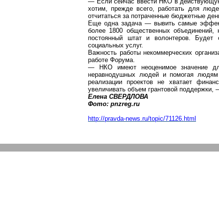
— Если сейчас ввести НКО в действующую 
хотим, прежде всего, работать для люде
отчитаться за потраченные бюджетные ден
Еще одна задача — вывить самые эффект
более 1800 общественных объединений, 
постоянный штат и волонтеров. Будет 
социальных услуг.
Важность работы некоммерческих организа
работе Форума.
— НКО имеют неоценимое значение для
неравнодушных людей и помогая людям 
реализации проектов не хватает финан
увеличивать объем
грантовой
поддержки, —
Елена СВЕРДЛОВА
Фото:
pnzreg.ru
http://pravda-news.ru/topic/71126.html