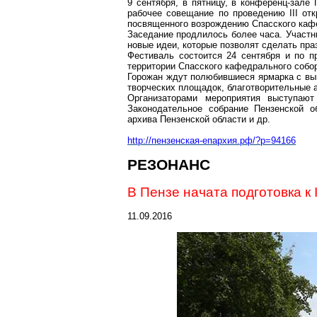
9 сентября, в пятницу, в конференц-зале
рабочее совещание по проведению III отк
посвященного возрождению Спасского каф
Заседание продлилось более часа. Участ
новые идеи, которые позволят сделать пр
Фестиваль состоится 24 сентября и по 
территории Спасского кафедрального собор
Горожан ждут полюбившиеся ярмарка с вып
творческих площадок, благотворительные а
Организаторами мероприятия выступают
Законодательное собрание Пензенской о
архива Пензенской области и др.
http://пензенская-епархия.рф/?p=94166
РЕЗОНАНС
В Пензе начата подготовка к
11.09.2016