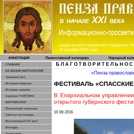
АННОТАЦИИ
Православный календарь
Народный кал
Б Л А Г О Т В О Р И Т Е Л Ь Н О С
ГЛАВНАЯ
ИЗ ЖИЗНИ МИТРОПОЛИИ
«Пенза православ
Тронный Зал
ФЕСТИВАЛЬ «СПАССКИЕ
История епархии
История храмов
В Епархиальном управлении 
Сурская ГОЛГОФА
открытого губернского фест
МАРТИРОЛОГ
Пензенские святыни
10.09.2016
Святые источники
Фотогалерея"ХХ век"
Беседка
Зарисовки