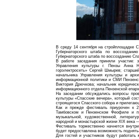
В среду 14 сентября на стройплощадке С
Губернаторского штаба по воссозданию
Губернаторского штаба по воссозданию Сп
В работе заседания приняли участие: 
Управления культуры г. Пензы Анна Н
горэлектросеть
» Сергей
Шмырев
; старши
начальника Управления культуры и арх
информационной политики и СМИ Пензенс
Виктория
Дрючкова
; начальник юридическ
информационного отдела Пензенской епар
На заседании обсуждались вопросы пров
культуры «Спасские вечера», который сос
строящегося Спасского собора и прилегаю
Как и прежде фестиваль приурочен к 2
Тамбовском и Пензенском Феофиле и пр
музыкальной, художественной, литерату
народной и монастырской жизни XIX века 
Фестиваль торжественно начнется внутр
будет предоставлена возможность поднять
Для гостей и участников будут работать