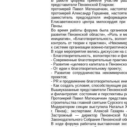
В работе форума приняли участие раз
представители Пензенской Епархии:
протоиерей Павел
Матюшечкин
, настоят
протоиерей Александр
Горшенев
, настоят
заместитель председателя информацио
Елисаветинского
центра милосердия пр
Пензы.
Во время работы форума была организова
развитии Пензенской области», «Роль и м
инициатив», «Благотворительность,
волонт
контроль от теории к практике», «Некомм
к системе организации военно-патриотическ
В ходе мероприятия велись дискуссии на 
- Благотворительность,
волонтерство
и фил
- Современные благотворительные практики
- Развитие «целевого капитала в Пензенско
- От идеи к благотворительному проекту;
- Развитие сотрудничества некоммерчес
проектов;
- PR и продвижение благотворительных ини
- Как создать условия, способствующие ра
Вышеуказанные представители Пензенской 
и филантропия: состояние и перспективы р
Протоиерей Павел
Матюшечкин
представил
строительства главной святыни Сурского 
Модератором секции выступила Наталья Х
г
. Пенза).; экспертами: Алексей
Газарян
—
Застрожный
— директор Пензенской Кар
Законодательного Собрания Пензенской об
В ходе форума работала выставочная эксп