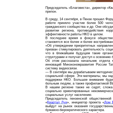
Председатель «Благовеста», директор «Кв
препон.
В среду, 14 сентября, в Пензе прошел Фор
работе приняло участие более 500 чело
гражданского сообщества и др. Они обсуд
развитии региона, противодействия ко
эффективности работы НКО в целом.
В последнее время в фокусе обществен
становятся все более и более востребован
«Об утверждении приоритетных направлен
призван стимулировать деятельность соц
что в ближайшем будущем такие организ
структурами и получат доступ к освоению
Об этом рассказала начальник отдела м
инноваций Минэкономразвития России Та
систему видеосвязи.
— В сентябре мы дорабатываем методическ
социальной сфере. Эти материалы, мы на
поддержки НКО. Большое внимание буд
больным людям, а также профилактикой 
В нашем регионе также не сидят, сложа
социально ориентированных некоммерчес
социальных услуг населению.
Председатель пензенской общественной 
«
Квартал Луи
», инициатор проекта «
Дом 
выйдут на рынок оказания государственн
бумажно-бюрократического характера.