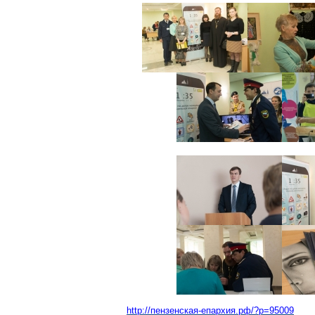
http://пензенская-епархия.рф/?p=95009