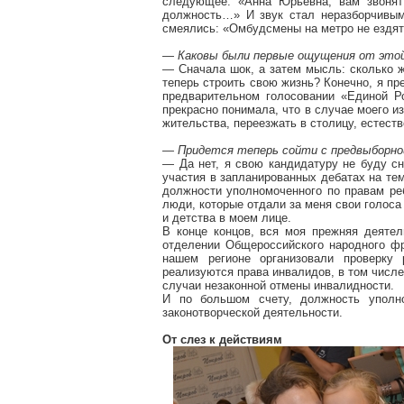
следующее: «Анна Юрьевна, вам звонят
должность…» И звук стал неразборчивым
смеялись: «Омбудсмены на метро не ездя
— Каковы были первые ощущения от это
— Сначала шок, а затем мысль: сколько ж
теперь строить свою жизнь? Конечно, я пре
предварительном голосовании «Единой Р
прекрасно понимала, что в случае моего и
жительства, переезжать в столицу, естеств
— Придется теперь сойти с предвыборно
— Да нет, я свою кандидатуру не буду сн
участия в запланированных дебатах на тем
должности уполномоченного по правам ре
люди, которые отдали за меня свои голоса
и детства в моем лице.
В конце концов, вся моя прежняя деяте
отделении Общероссийского народного фр
нашем регионе организовали проверку
реализуются права инвалидов, в том числе
случаи незаконной отмены инвалидности.
И по большом счету, должность уполн
законотворческой деятельности.
От слез к действиям