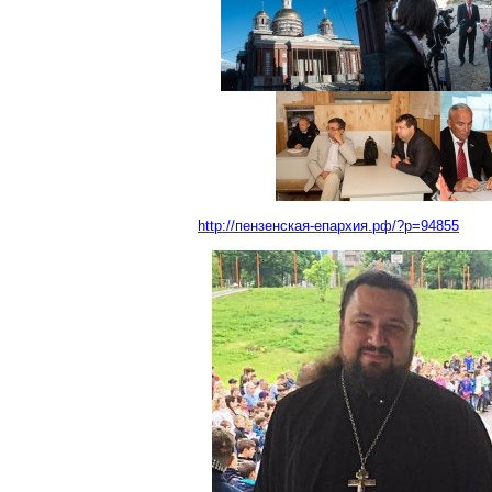
http://пензенская-епархия.рф/?p=94855