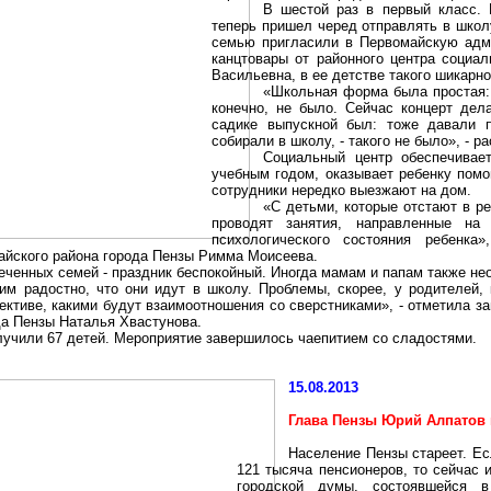
В шестой раз в первый класс.
теперь пришел черед отправлять в школ
семью пригласили в Первомайскую
адм
канцтовары от районного центра социа
Васильевна, в ее детстве такого шикарно
«Школьная форма была простая:
конечно, не было. Сейчас
концерт
дела
садике
выпускной
был: тоже давали
собирали в школу, - такого не было», - 
Социальный центр обеспечива
учебным годом, оказывает ребенку пом
сотрудники нередко выезжают на дом.
«С детьми, которые отстают в 
проводят занятия, направленные на
психологического состояния ребенка
айского района города
Пензы
Римма Моисеева.
печенных семей -
праздник
беспокойный. Иногда мамам и папам также не
им
радостно, что они идут в школу. Проблемы, скорее, у родителей, 
лективе, какими будут взаимоотношения со сверстниками», - отметила
да Пензы Наталья
Хвастунова
.
лучили 67 детей. Мероприятие завершилось чаепитием со сладостями.
15.08.2013
Глава Пензы Юрий Алпатов
Население
Пензы
стареет. Ес
121 тысяча пенсионеров, то сейчас 
городской думы, состоявшейся в 