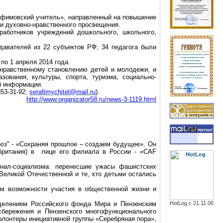
афимовский учитель», направленный на повышение
и духовно-нравственного просвещения.
работников учреждений дошкольного, школьного,
давателей из 22 субъектов РФ; 34 педагога были
. по 1 апреля 2014 года.
нравственному становлению детей и молодежи, и
зования, культуры, спорта, туризма, социально-
й информации.
353-31-92;
serafimychitel@mail.ru
).
http://www.organizator58.ru/news-3-1119.html
юз" - «Сохраняя прошлое – создаем будущее». Он
британия) в лице его филиала в России - «CAF
нал-социализма: перенесшие ужасы фашистских
еликой Отечественной и те, кто детьми остались
им возможности участия в общественной жизни и
делением Российского фонда Мира и Пензенским
HotLog с 21.11.06
сбережения
и Пензенского многофункционального
волонтеры инициативной группы «Серебряная пора»,