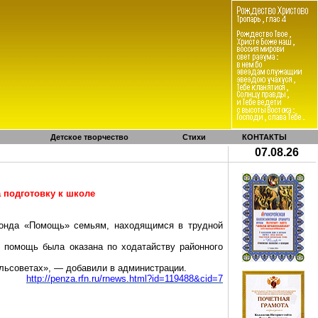
Детское творчество
Стихи
КОНТАКТЫ
07.08.26
подготовку к школе
 фонда «Помощь» семьям, находящимся в трудной
 помощь была оказана по ходатайству районного
льсоветах», — добавили в администрации.
http://penza.rfn.ru/rnews.html?id=119488&cid=7