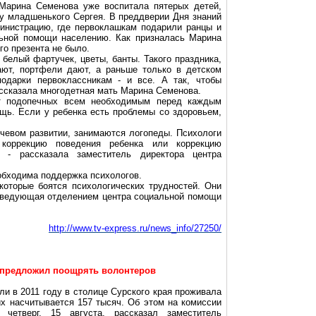
 Марина Семенова уже воспитала пятерых
детей
,
у младшенького Сергея. В преддверии Дня знаний
инистрацию
, где первоклашкам подарили ранцы и
льной помощи населению. Как призналась Марина
го презента не было.
 белый фартучек,
цветы
, банты. Такого праздника,
ют, портфели дают, а раньше только в детском
подарки
первоклассникам - и все. А так, чтобы
рассказала многодетная мать Марина Семенова.
ет подопечных всем необходимым перед каждым
ощь. Если у ребенка есть
проблемы
со
здоровьем
,
речевом
развитии
, занимаются логопеды. Психологи
 коррекцию поведения ребенка или коррекцию
», - рассказала заместитель директора центра
обходима поддержка психологов.
которые боятся психологических трудностей. Они
 заведующая отделением центра социальной помощи
http://www.tv-express.ru/news_info/27250/
 предложил поощрять волонтеров
ли в 2011 году в столице Сурского края проживала
их насчитывается 157 тысяч. Об этом на комиссии
четверг, 15 августа, рассказал заместитель