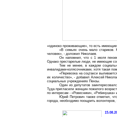
«одиноко проживающие», то есть имеющие 
«В семьях очень мало стариков. 
человек», - доложил Николаев.
Он напомнил, что с 1 июля пензе
Однако престарелые люди, не имеющие соо
Тем не менее, в каждом социаль
инвалидами-колясочниками, хотя такая по
«Перевозка на
соцтакси
выливается
их количество», - добавил Алексей Никол
социальных учреждениях
Пензы
.
Один из депутатов заинтересовал
Туда пригласили женщин пожилого возраст
по интересам - «Ровесники», «
Рябинушка
» 
Юрий Петрович также отметил, чт
города, необходимо поощрить волонтеров
15.08.2