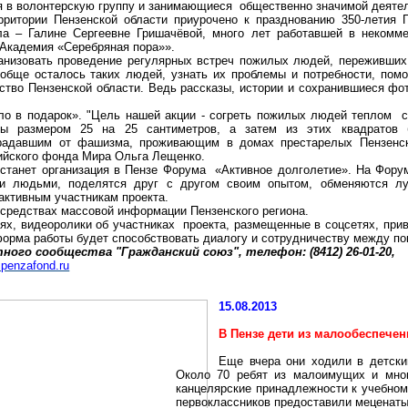
я в волонтерскую группу и занимающиеся общественно значимой деяте
рритории Пензенской области приурочено к празднованию 350-летия 
ла – Галине Сергеевне
Гришачёвой
, много лет работавшей в некомме
Академия «Серебряная пора»».
ганизовать проведение регулярных встреч пожилых людей, переживш
ообще осталось таких людей, узнать их проблемы и потребности, помо
ство Пензенской области. Ведь рассказы, истории и сохранившиеся
фот
пло в подарок». "Цель нашей акции - согреть пожилых людей теплом 
аты размером 25 на
25 сантиметров
, а затем из этих квадратов
адавшим от фашизма, проживающим в домах престарелых Пензенской
сийского фонда Мира Ольга
Лещенко
.
станет организация в Пензе Форума «Активное долголетие». На Фору
и людьми, поделятся друг с другом своим опытом, обменяются луч
активным участникам проекта.
 средствах массовой информации Пензенского региона.
тях
, видеоролики об участниках проекта, размещенные в
соцсетях
, при
форма работы будет способствовать диалогу и сотрудничеству между п
ого сообщества "Гражданский союз", телефон: (8412) 26-01-20,
penzafond.ru
15.08.2013
В Пензе дети из малообеспече
Еще вчера они ходили в
детски
Около 70 ребят из малоимущих и мно
канцелярские принадлежности к учебном
первоклассников предоставили меценаты