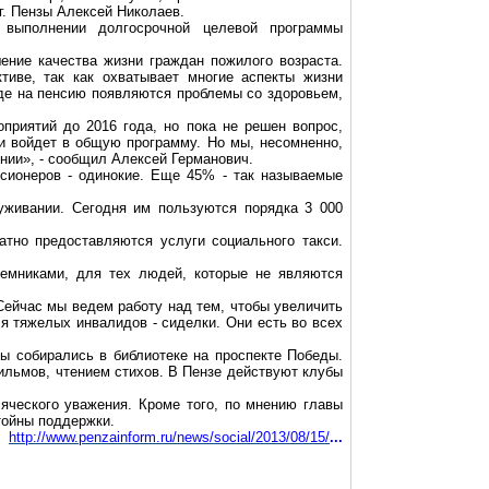
г
.
Пензы
Алексей Николаев.
выполнении долгосрочной целевой программы
ение качества жизни граждан пожилого возраста.
тиве, так как охватывает многие аспекты жизни
де на пенсию появляются проблемы со здоровьем,
риятий до 2016 года, но пока не решен вопрос,
и войдет в общую программу. Но мы, несомненно,
нии», - сообщил Алексей Германович.
сионеров - одинокие.
Еще 45% - так называемые
уживании. Сегодня им пользуются порядка 3 000
атно предоставляются услуги социального такси.
ъемниками, для тех людей, которые не являются
Сейчас мы ведем работу над тем, чтобы увеличить
я тяжелых инвалидов - сиделки. Они есть во всех
ы собирались в библиотеке на проспекте Победы.
ильмов, чтением стихов. В
Пензе
действуют клубы
яческого уважения. Кроме того, по мнению главы
тойны поддержки.
http://www.penzainform.ru/news/social/2013/08/15/
...