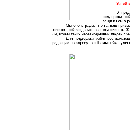
Успейт
В пред
поддержки реб
вещи к нам в р
Мы очень рады, что на наш призы
хочется поблагодарить за отзывчивость Ж
бы, чтобы таких неравнодушных людей сре
Для поддержки ребят все желающ
редакцию по адресу: р.п
.Ш
емышейка, улица