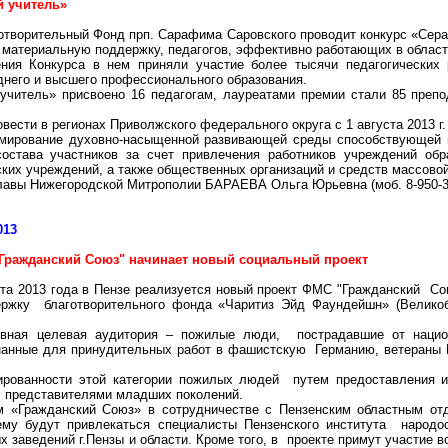
 учитель»
готворительный Фонд
прп
.
Сарафима
Саровского
проводит конкурс «Сер
 материальную поддержку, педагогов, эффективно работающих в област
ения Конкурса в нем приняли участие
более тысячи
педагогических 
днего и высшего профессионального образования.
учитель» присвоено 16 педагогам, лауреатами премии стали 85 препо
вести в регионах Приволжского федерального округа с 1 августа
2013 г
рмирование духовно-насыщенной развивающей среды способствующей 
остава участников за счет привлечения работников учреждений обра
ких учреждений, а также общественных организаций и средств массово
 Главы Нижегородской Митрополии БАРАЕВА Ольга Юрьевна (
моб
. 8-950-
013
Гражданский Союз" начинает новый социальный проект
ста 2013 года в Пензе реализуется новый проект ФМС "Гражданский Со
ержку благотворительного фонда «
Чаритиз
Эйд
Фаундейшн
» (Велико
овная целевая аудитория – пожилые люди, пострадавшие от нацио
нанные для принудительных работ в фашистскую Германию, ветераны В
лированности этой категории пожилых людей путем предоставления 
с представителями младших поколений.
м «Гражданский Союз» в сотрудничестве с Пензенским областным от
му будут привлекаться специалисты Пензенского института
народо
х заведений г
.П
ензы и области. Кроме того, в проекте примут участие 