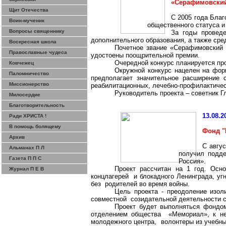
«Серафимовский
Щит Отечества
С 2005 года Бла
Воин-мученик
общественного статуса и
Вопросы священнику
За годы провед
дополнительного образования, а также сре
Воскресная школа
Почетное звание «Серафимовский 
Православные чудеса
удостоены поощрительной премии.
Очередной конкурс планируется про
Ковчежец
Окружной конкурс нацелен на фо
Паломничество
предполагает значительное расширение с
Миссионерство
реабилитационных, лечебно-профилактичес
Руководитель проекта – советник
Милосердие
Благотворительность
13.08.2
Ради ХРИСТА !
В помощь болящему
Фонд "
Архив
С авгу
Альманах П Л
получил подд
Газета П П С
Россия».
Проект рассчитан на 1 год. Осн
Журнал П Е В
концлагерей и блокадного Ленинграда, уг
без родителей во время войны.
Цель проекта - преодоление изо
совместной созидательной деятельности 
Проект будет выполняться фондо
отделением общества «Мемориал», к не
молодежного центра, волонтеры из учебны