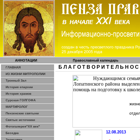
АННОТАЦИИ
Православный календарь
Б Л А Г О Т В О Р И Т Е Л Ь Н О С
ГЛАВНАЯ
ИЗ ЖИЗНИ МИТРОПОЛИИ
Тронный Зал
История епархии
История храмов
Сурская ГОЛГОФА
жизне
МАРТИРОЛОГ
отдел
Пензенские святыни
Святые источники
Фотогалерея"ХХ век"
12.08.2013
Беседка
Зарисовки