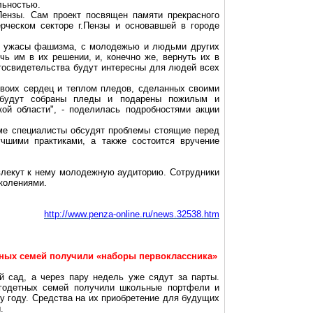
льностью.
Пензы. Сам проект посвящен памяти прекрасного
рческом секторе г
.П
ензы и основавшей в городе
их ужасы фашизма, с молодежью и людьми других
чь им в их решении, и, конечно же, вернуть их в
освидетельства
будут интересны для людей всех
своих сердец и теплом пледов, сделанных своими
 будут собраны пледы и подарены пожилым и
 области", - поделилась подробностями акции
ме специалисты обсудят проблемы стоящие перед
шими практиками, а также состоится вручение
влекут к нему молодежную аудиторию. Сотрудники
околениями.
http://www.penza-online.ru/news.32538.htm
нных семей получили «наборы первоклассника»
й сад
, а через пару недель уже сядут за парты.
годетных семей получили школьные портфели и
у году. Средства на их приобретение для будущих
.