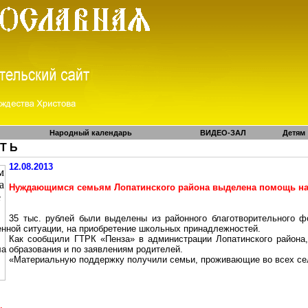
Народный календарь
ВИДЕО-ЗАЛ
Детям
 Т Ь
12.08.2013
Нуждающимся семьям Лопатинского района выделена помощь на 
35 тыс. рублей были выделены из районного благотворительного
нной ситуации, на приобретение школьных принадлежностей.
Как сообщили ГТРК «Пенза» в администрации Лопатинского района,
а образования и по заявлениям родителей.
«Материальную поддержку получили семьи, проживающие во всех се