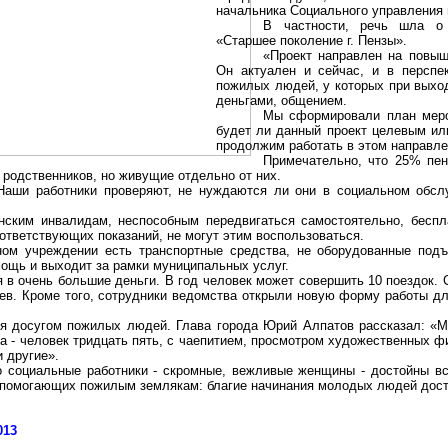
начальника Социального управления
В частности, речь шла о 
«Старшее поколение
г
.
Пензы
».
«Проект направлен на повыш
Он актуален и сейчас, и в перспек
пожилых людей, у которых при выхо
деньгами, общением.
Мы сформировали план мероп
будет ли данный проект целевым ил
продолжим работать в этом направле
Примечательно, что 25% пен
родственников, но живущие отдельно от них.
Наши работники проверяют, не нуждаются ли они в социальном обсл
нским инвалидам, неспособным передвигаться самостоятельно, беспл
тветствующих показаний, не могут этим воспользоваться.
ном учреждении есть транспортные средства, не оборудованные под
мощь и выходит за рамки муниципальных услуг.
 в очень большие деньги. В год человек может совершить 10 поездок. 
аев. Кроме того, сотрудники ведомства открыли новую форму работы дл
ся досугом пожилых людей. Глава города Юрий Алпатов рассказал: «М
а - человек тридцать пять, с чаепитием, просмотром художественных ф
и другие».
о социальные работники - скромные, вежливые женщины - достойны вс
, помогающих пожилым землякам: благие начинания молодых людей дос
013