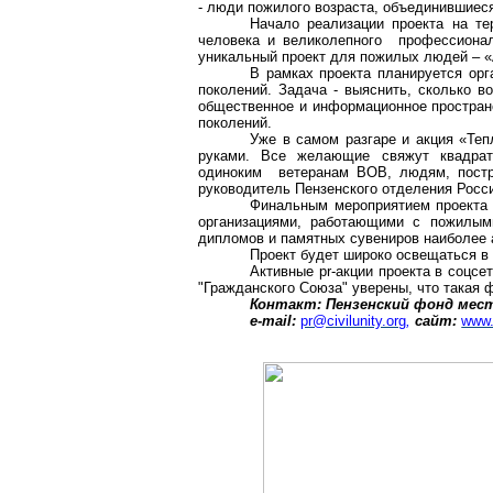
- люди пожилого возраста, объединившиес
Начало реализации проекта на те
человека и великолепного профессиона
уникальный проект для пожилых людей – «
В рамках проекта планируется ор
поколений. Задача - выяснить, сколько в
общественное и информационное простран
поколений.
Уже в самом разгаре и акция «Те
руками. Все желающие свяжут квадр
одиноким ветеранам ВОВ, людям, постр
руководитель Пензенского отделения Рос
Финальным мероприятием проекта 
организациями, работающими с пожилым
дипломов и памятных сувениров наиболее 
Проект будет широко освещаться в
Активные pr-акции проекта в
соцсе
"Гражданского Союза" уверены, что такая 
Контакт: Пензенский фонд местн
e-mail
:
pr@civilunity.org
,
сайт
:
www.