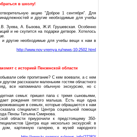
браться в школу!
готворительную акцию "Доброе 1 сентября". Для
ринадлежностей и другие необходимые для учебы
.В. Зуева, А.
Бызова
, Ж.И. Грушевская. Особенно
кций и не скупится на подарки детворе. Хотелось
ше.
й и другие необходимые для учебы вещи к нам в
http://www.nov-vremya.ru/news-10-2502.html
акомят с историей Пензенской области
обывали себе пропитание? С кем воевали, а с кем
 другом рассказали маленьким гостям областного
ляд, все напоминало обычную
экскурсию
, но с
одетная семья: пришел папа с тремя сыновьями,
дает рождения пятого малыша. Есть еще одна
 проживающие в семьях, которые обращаются к нам
ссказала специалист Центра социальной помощи
рода
Пензы
Татьяна Смирнова.
ской области
приурочили к предстоящему 350-
пециалистов Центра еще несколько экскурсий: в
ий дом,
картинную галерею
, в
музей народного
http://www.tv-express.ru/news_info/27282/