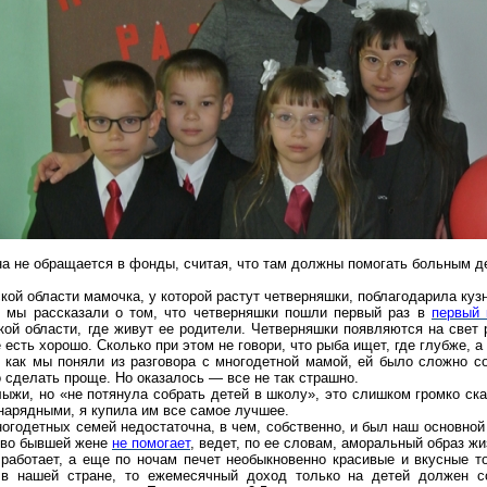
на не обращается в фонды, считая, что там должны помогать больным д
ской области мамочка, у которой растут
четверняшки
, поблагодарила
куз
 мы рассказали о том, что
четверняшки
пошли первый раз в
первый 
кой области, где живут ее родители.
Четверняшки
появляются на свет р
е есть хорошо. Сколько при этом не говори, что рыба ищет, где глубже, 
как мы поняли из разговора с многодетной мамой, ей было сложно со
о сделать проще. Но оказалось — все не так страшно.
ыжи, но «не потянула собрать детей в школу», это слишком громко ск
нарядными, я купила им все самое лучшее.
огодетных семей недостаточна, в чем, собственно, и был наш основной
ово бывшей жене
не помогает
, ведет, по ее словам, аморальный образ жи
работает, а еще по ночам печет необыкновенно красивые и вкусные т
 в нашей стране, то ежемесячный доход только на детей должен со