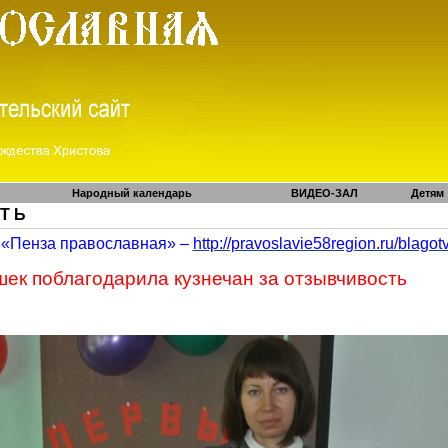
Народный календарь
ВИДЕО-ЗАЛ
Детям
 Т Ь
«Пенза православная» –
http://pravoslavie58region.ru/
blagot
шек
поблагодарила
кузнечан
за отзывчивость