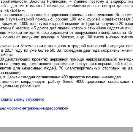
отворительности Василий
Рулинский
. –
Именно поэтому в видеоролике
рей с детьми в сложной ситуации, реабилитационные центры для нар
ы на картах».
 о
различных направлениях церковного социального служения. Во время
шин с гуманитарной помощью, собрал 100 млн. рублей и задействовал
в Крымске, 1000 тонн гуманитарной помощи от Церкви получили 20 тыс
етены 6 квартир и 5 домов для людей, которых стихийное бедствие лиш
мощь мирным жителям, пострадавшим от вооруженного конфликта на
Юг
яч беженцев получили помощь в Москве, еще 100 тысяч мирных жител
кризисным беременным и женщинам в трудной жизненной ситуации: если
 в 2017 году их уже более 50. За последние два года сохранены жизни
 аборта.
200 действующих проектах церковной помощи наркозависимым: ежегодн
ов на полпути», помогающих наркоманам вернуться к нормальной жизни.
риютов для бездомных людей, 76 благотворительных столовых не да
ов помощи).
, в Церкви сегодня организовано 400 проектов помощи инвалидам.
тельности координирует работу более 4000 церковных социальных п
оциальных работников.
и социальному служению
вышел-короткометражный-видеоролик-о/