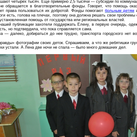
ышают четырех тысяч. Еще примерно 2,5 тысячи — субсидии по коммуна
не обращается в благотворительные фонды. Говорит, что помощь ок
еет права пользоваться их добротой. Фонды помогают
больным детям
и
оги есть, голова на
плечах
, поэтому она должна решать свои проблемы
 установленная помощь от государства или региональных властей.
 нашей публикации захотели поддержать Елену, в первую очередь, оде
ть, но подтвердила, что пока справляется сама.
ла — далеко, добираться до нее трудно, транспорта городского нет 
равды» фотографии своих деток. Спрашиваем, а что же ребятишки грус
етки устали. А Лена две ночи не спала — было много домашних дел.