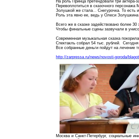
На роль Принца претендовали три актера-з
Перевоплотиться в сказочного персонажа М
Золушкой же стала... Снегурочка. То есть 
Роль эта явно ее, ведь у Олеси
Золушкина
Всего же в сказке задействовано более 30
Чтобы финальные сцены зазвучали в унисон
Современная музыкальная сказка покорила
Спектакль собрал 54 тыс. рублей. Сегодня
Все собранные деньги пойдут на лечение 
ht
tp://zarpressa.ru/news/novosti-goroda/blagot
Москва и Санкт-Петербург, социальные ини