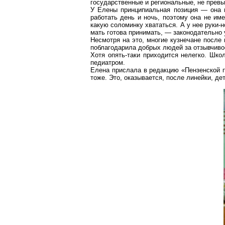
государственные и региональные, не прев
У Елены принципиальная позиция — она 
работать день и ночь, поэтому она не им
какую соломинку хвататься. А у нее руки-н
мать готова принимать, — законодательно
Несмотря на это, многие кузнечане после
поблагодарила добрых людей за отзывчивос
Хотя опять-таки приходится нелегко. Шко
педиатром.
Елена прислала в редакцию «Пензенской п
тоже. Это, оказывается, после линейки, д