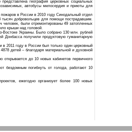
 представлена география церковных социальных
козависимых, автобусы милосердия и приюты для
 пожаров в России в 2010 году Синодальный отдел
 8 тысяч добровольцев для помощи пострадавшим.
яч человек, были отремонтированы 49 затопленных
ило крыши над головой.
о-Востоке
Украины. Было собрано 130 млн. рублей
ей Донбасса получили продуктовую гуманитарную
 в 2011 году в России был только один церковный
 4878 детей – благодаря материальной и духовной
о открывается до 10 новых кабинетов первичного
ют бездомным погибнуть от голода, работают 10
роектов, ежегодно организует более 100 новых