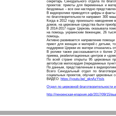
секретарь Синодального отдела по благ
проектов: приюты для беременных и мате
бездомных – все они наглядно представлен
В видеоролике приводятся цифры и
факты
по благотворительности направил 300 ма
Когда в 2012 году произошло наводнение 
домов, на церковные средства были приобр
В 2014-2017 годах Церковь оказывала по
на помощь украинским беженцам, 26 тыс
помощь.
Активно развивается направление помощи 
приют для женщин и матерей с детьми, то
поддержке Церкви их матери отказались от
В ролике также рассказывается о более 
приема, реабилитационных центров и «дом
По всей стране открыты 95 церковных п
автобусов милосердия (передвижных пункт
По данным, представленным в видеоролике
Всего Синодальный отдел по благотвори
социальных проектов, обучает церковных с
ВИДЕО:
https://youtu.be/_gknAzYtsls
Отдел по церковной благотворительности 
http://пензенская-епархия.рф/2017/09/15/