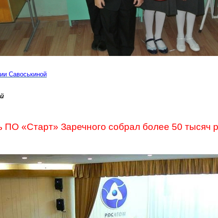
ии Савоськиной
ой
ь ПО «Старт» Заречного собрал более 50 тысяч 