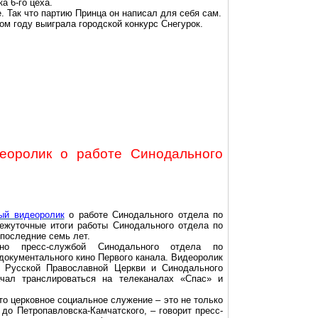
а 6-го цеха.
. Так что партию Принца он написал для себя сам.
ом году выиграла городской конкурс Снегурок.
еоролик о работе Синодального
ый видеоролик
о работе Синодального отдела по
межуточные итоги работы Синодального отдела по
 последние семь лет.
ено пресс-службой Синодального отдела по
документального кино
П
ервого канала. Видеоролик
Русской Православной Церкви и Синодального
ачал транслироваться на телеканалах «Спас» и
что церковное социальное служение – это не только
до Петропавловска-Камчатского, – говорит пресс-