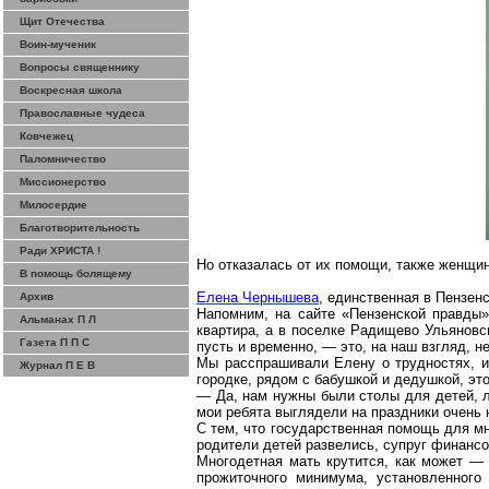
Щит Отечества
Воин-мученик
Вопросы священнику
Воскресная школа
Православные чудеса
Ковчежец
Паломничество
Миссионерство
Милосердие
Благотворительность
Ради ХРИСТА !
Но отказалась от их помощи, также женщи
В помощь болящему
Еле
на Чернышева
, единственная в Пензен
Архив
Напомним, на
сайте
«Пензенской правды»
Альманах П Л
квартира, а в поселке Радищево Ульяновс
Газета П П С
пусть и временно, — это, на наш взгляд, н
Мы расспрашивали Елену о трудностях, и 
Журнал П Е В
городке, рядом с бабушкой и дедушкой, эт
— Да, нам нужны были столы для детей, л
мои ребята выглядели на праздники очень 
С тем, что государственная помощь для мн
родители детей развелись, супруг финанс
Многодетная мать крутится, как может — 
прожиточного минимума, установленного