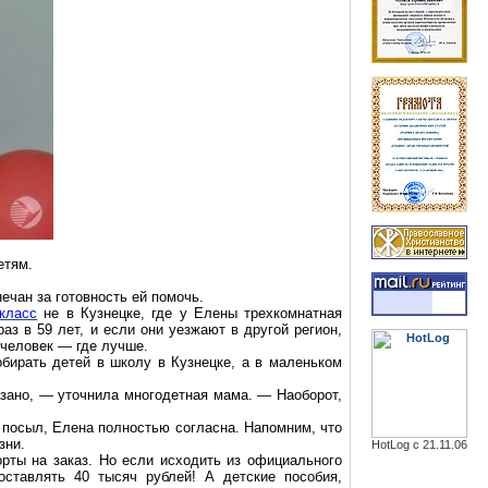
етям
.
нечан
за готовность ей помочь.
класс
не в Кузнецке, где у Елены трехкомнатная
аз в 59 лет, и если они уезжают в другой регион,
а человек — где лучше.
бирать детей в школу в Кузнецке, а в маленьком
азано, — уточнила многодетная мама. — Наоборот,
 посыл, Елена полностью согласна. Напомним, что
зни.
HotLog с 21.11.06
орты на заказ. Но если исходить из официального
ставлять 40 тысяч рублей! А детские пособия,