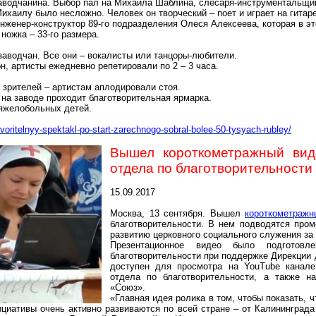
аводчанина. Выбор пал на Михаила Шаблина, слесаря-инструментальщик
ихаилу было несложно. Человек он творческий – поет и играет на гитаре
инженер-конструктор 89-го подразделения Олеся Алексеева, которая в эт
ножка – 33-го размера.
 заводчан. Все они – вокалисты или танцоры-любители.
, артисты ежедневно репетировали по 2 – 3 часа.
 зрителей – артистам аплодировали стоя.
 на заводе проходит благотворительная ярмарка.
тяжелобольных детей.
voritelnyy-spektakl-po-start-zarechnogo-sobral-bolee-50-tysyach-rubley/
Вышел короткометражный вид
отдела по благотворительности
15.09.2017
Москва, 13 сентября. Вышел
короткометражн
благотворительности. В нем подводятся про
развитию церковного социального служения за
Презентационное видео было подготовл
благотворительности при поддержке Дирекции 
доступен для просмотра на
YouTube
канале
отдела по благотворительности, а также н
«Союз».
«Главная идея ролика в том, чтобы показать, 
циативы очень активно развиваются по всей стране – от Калининграда 