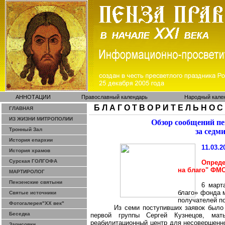
АННОТАЦИИ
Православный календарь
Народный кале
Б Л А Г О Т В О Р И Т Е Л Ь Н О С
ГЛАВНАЯ
ИЗ ЖИЗНИ МИТРОПОЛИИ
Обзор сообщений п
Тронный Зал
за седм
История епархии
11.03.2
История храмов
Сурская ГОЛГОФА
Опреде
на благо" ФМ
МАРТИРОЛОГ
Пензенские святыни
6 март
благо» фонда 
Святые источники
получателей п
Фотогалерея"ХХ век"
Из семи поступивших заявок было
Беседка
первой группы Сергей Кузнецов, мат
реабилитационный центр для несовершенно
Зарисовки