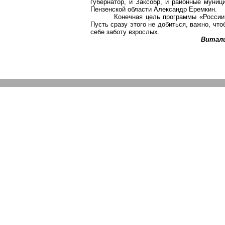
губернатор, и
Заксобр
, и районные муниц
Пензенской области Александр
Еремкин
.
Конечная цель программы «России
Пусть сразу этого не добиться, важно, чт
себе заботу взрослых.
Витал