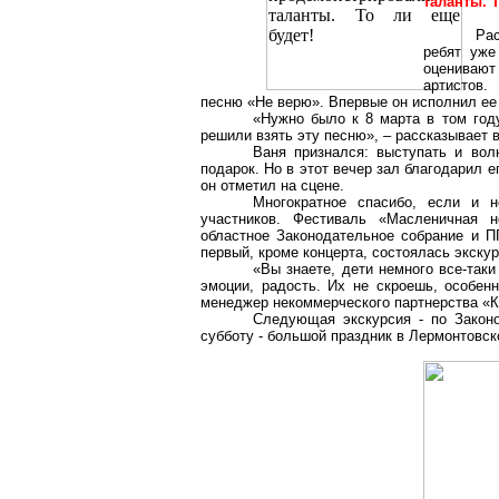
таланты. Т
Ра
ребят уже
оценивают 
артистов.
песню «Не верю». Впервые он исполнил ее 
«Нужно было к 8 марта в том год
решили взять эту песню», – рассказывает
Ваня признался: выступать и вол
подарок. Но в этот вечер зал благодарил е
он отметил на сцене.
Многократное спасибо, если и н
участников. Фестиваль «Масленичная н
областное Законодательное собрание и П
первый, кроме концерта, состоялась экскур
«Вы знаете, дети немного все-таки
эмоции, радость. Их не скроешь, особенн
менеджер некоммерческого партнерства «
Следующая экскурсия - по Законо
субботу - большой праздник в
Лермонтовск