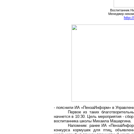
Воспитанник Н
Менеджер неком
http:
- пояснили ИА «
ПензаИнформ
» в Управлен
Первое из таких благотворительн
начнется в 10:30. Цель мероприятия - сбо
воспитанника школы Михаила
Машаргина
.
Напомним: ранее ИА «
ПензаИнфор
конкурса кормушек для птиц, объявлен