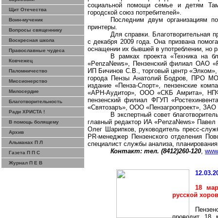
социальной помощи семье и детям
Та
Щит Отечества
городской союз потребителей».
Последним двум организациям по
Воин-мученик
принтеры.
Вопросы священнику
Для справки. Благотворительная п
Воскресная школа
с декабря 2009 года. Она призвана помо
оснащении их бывшей в употреблении, но 
Православные чудеса
В рамках проекта «Техника на бл
Ковчежец
«
PenzaNews
», Пензенский филиал ОАО «
ИП
Бичинов
С.В., торговый центр «
Элком
»
Паломничество
города Пензы Анатолий
Бодров
, ПРО МОО
Миссионерство
издание «Пенза-Спорт», пензенские ком
Милосердие
«
АРН-Аудитор
», ООО «СКБ
Амрита
», НП
пензенский филиал ФГУП «
Ростехинвент
Благотворительность
«
Святозаръ
», ООО «
Пензагропроект
», ЗАО
Ради ХРИСТА !
В экспертный совет благотворител
главный редактор ИА «
PenzaNews
» Паве
В помощь болящему
Олег
Шарипков
, руководитель пресс-слу
Архив
PR-менеджер Пензенского отделения По
Альманах П Л
специалист службы анализа, планирования
Контакт: тел. (8412)260-120
,
www
Газета П П С
Журнал П Е В
12.03.2
18 мар
русской хоро
Пензе
проводит 18 