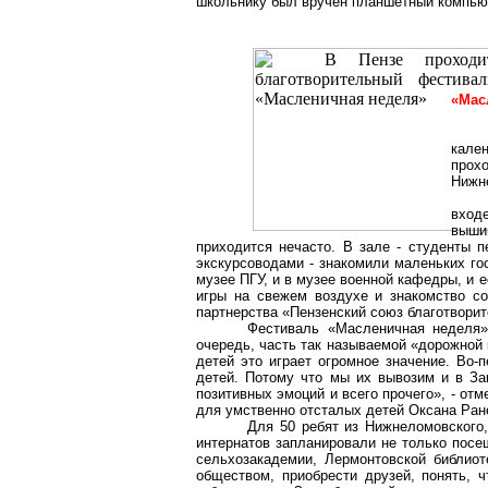
школьнику был вручен планшетный компью
«Мас
кале
прох
Нижн
входе
выши
приходится нечасто. В зале - студенты п
экскурсоводами - знакомили маленьких го
музее ПГУ, и в музее военной кафедры, и е
игры на свежем воздухе и знакомство со
партнерства «Пензенский союз благотвори
Фестиваль «Масленичная неделя» 
очередь, часть так называемой «дорожной
детей это
играет огромное значение
. Во-
детей. Потому что мы их вывозим и в
За
позитивных эмоций и всего прочего», - от
для умственно отсталых детей Оксана
Ран
Для 50 ребят из Нижнеломовского
интернатов запланировали не только посе
сельхозакадемии
,
Лермонтовской
библиот
обществом, приобрести друзей, понять, 