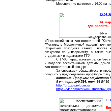
Мероприятие начнется в 14:00 на п
12.03.2
14 мар
для воспитан
14-го
Государственн
«Пензенский союз благотворителей "Ковч
"Фестиваль Масленичной недели" для вос
Открытием праздника станет широкая к
экскурсии по университету, а также вы
студентами и педагогами ПГУ.
С 17-00 перед актовым залом 5-го 
и поделок воспитанников детских домов
благотворительный концерт.
За справками обращайтесь в профк
получить у председателей профбюро факул
Контакт: Профком студентов 
9
уч
.
корп
, ауд.514, тел. 36-84-60
http://pnzgu-profcom.ru
https://vk.com/profkom_studentov_pg
15.
Во