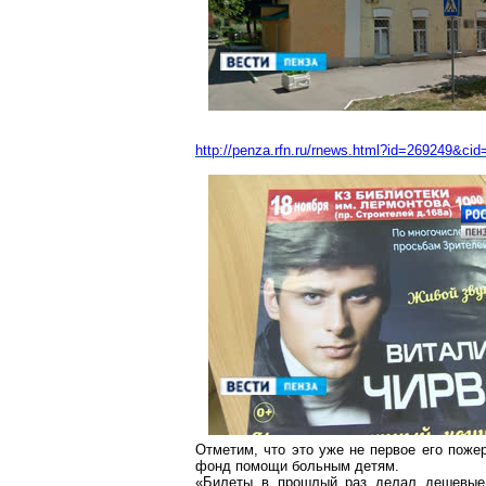
http://penza.rfn.ru/rnews.html?id=269249&cid
Отметим, что это уже не первое его поже
фонд помощи больным детям.
«Билеты в прошлый раз делал дешевые.