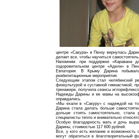
центре «Сакура» в Пензу вернулась
Дари
делает все, чтобы научиться самостоятельн
Напомним: при поддержке «Каравана 
оздоровительном центре «Адели» в
Пен
Евпатория. В Крыму
Дарина
побывал
реабилитационные мероприятия.
Следующим этапом стал челябинский ре
физкультурой и суставной гимнастикой, 
тренажере
, получила сеансы иглорефлексо
Надежды
Дарины
и ее мамы на высокоэ
оправдались.
«Мы ехали в «Сакуру» с надеждой на то,
Дарина
стала делать больше самостоятел
дольше стоять самостоятельно, стала 
специалисты тепло и внимательно относят
Особую благодарность мать и дочь выра
Дарины
, стоимостью 117 600 рублей.
Все, у кого есть желание и возможность 
могут обратиться в благотворительный 