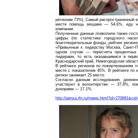
регионам 73%). Самый распространенный в
месте помощь вещами — 54,6%, еду ну
компании.
Полученные данные позволили также соста
цифры (по статистике городского насе
благотворительные фонды, рейтинг регионо
«Привычные к лидерству Москва, Санкт-П
одном случае — пересчета процентных
лидерами, то есть оказавшимися в перв
Краснодарский край, Нижегородская област
В рейтинге регионов по пожертвованиям т
месте с показателем 45%. В рейтинге по 
регион занимает 25 место.
Согласно данным исследования, денежн
участвуют в
волонтерстве
— 37,8%, пом
донорами — 17,1%.
http://penza.rfn.ru/rnews.html?id=270891&cid