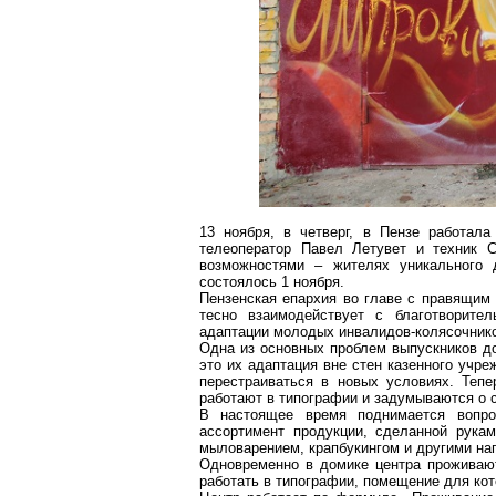
13 ноября, в четверг, в Пензе работала
телеоператор Павел
Летувет
и техник С
возможностями – жителях уникального 
состоялось 1 ноября.
Пензенская епархия во главе с правящим
тесно взаимодействует с благотворител
адаптации молодых инвалидов-колясочник
Одна из основных проблем выпускников д
это их адаптация вне стен казенного учр
перестраиваться в новых условиях. Теп
работают в типографии и задумываются о с
В настоящее время поднимается вопр
ассортимент продукции, сделанной рука
мыловарением,
крапбукингом
и другими н
Одновременно в домике центра проживают
работать в типографии, помещение для кот