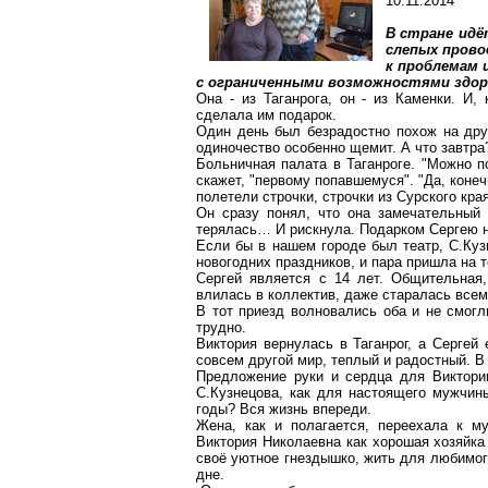
10.11.2014
В стране идё
слепых прово
к проблемам 
с ограниченными возможностями здор
Она - из Таганрога, он - из Каменки. И,
сделала им подарок.
Один день был безрадостно похож на дру
одиночество особенно щемит. А что завтр
Больничная палата в Таганроге. "Можно п
скажет, "первому попавшемуся". "Да, коне
полетели строчки, строчки из Сурского кра
Он сразу понял, что она замечательный 
терялась
… И
рискнула. Подарком Сергею н
Если бы в нашем городе был театр, С.Куз
новогодних праздников, и пара пришла на 
Сергей является с 14 лет. Общительная,
влилась в коллектив, даже старалась всем
В тот приезд волновались оба и не смогл
трудно.
Виктория вернулась в Таганрог, а Сергей 
совсем другой мир, теплый и радостный. В
Предложение руки и сердца для Виктори
С.Кузнецова, как для настоящего мужчины
годы? Вся жизнь впереди.
Жена, как и полагается, переехала к м
Виктория Николаевна как хорошая хозяйка
своё уютное гнездышко, жить для любимог
дне.