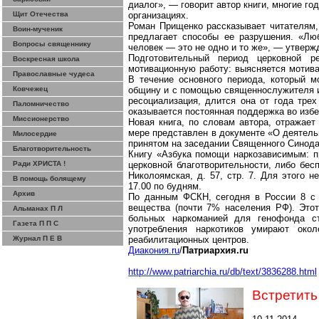
диалог», ― говорит автор книги, многие г
Щит Отечества
организациях.
Роман
Прищенко
рассказывает читателям, 
Воин-мученик
предлагает способы ее разрушения. «Л
Вопросы священнику
человек ― это не одно и то же», ― утверж
Подготовительный период церковной р
Воскресная школа
мотивационную работу: выясняется мотива
Православные чудеса
В течение основного периода, который м
Ковчежец
общину и с помощью священнослужителя и
ресоциализация
, длится она от года трех
Паломничество
оказывается постоянная поддержка во изб
Миссионерство
Новая книга, по словам автора, отражае
мере представлен в документе «О деятел
Милосердие
принятом на заседании Священного Синода 
Благотворительность
Книгу «Азбука помощи
наркозависимым
: 
Ради ХРИСТА !
церковной благотворительности, либо бес
Николоямская
, д. 57, стр. 7. Для этого 
В помощь болящему
17.00 по будням.
Архив
По данным ФСКН, сегодня в России 8 с 
вещества (почти 7% населения РФ). Этот
Альманах П Л
больных наркоманией для генофонда с
Газета П П С
употребления наркотиков умирают око
Журнал П Е В
реабилитационных центров.
Диакония.ru
/
Патриархия.ru
http://www.patriarchia.ru/db/text/3836288.html
Встретить