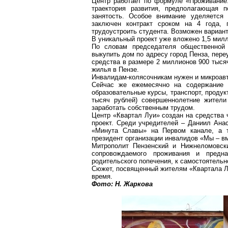
Центр работает по формуле «Проживание.
траектория развития, предполагающая 
занятость. Особое внимание уделяется 
заключен контракт сроком на 4 года, 
трудоустроить студента. Возможен вариант
В уникальный проект уже вложено 1,5 милл
По словам председателя общественной 
выкупить дом по адресу город Пенза, пере
средства в размере 2 миллионов 900 тысяч
жилья в Пензе.
Инвалидам-колясочникам нужен и микроавт
Сейчас же ежемесячно на содержание 
образовательные курсы, транспорт, продук
тысяч рублей) совершеннолетние жители
заработать собственным трудом.
Центр «Квартал Луи» создан на средства 
проект. Среди учредителей – Даниил Ана
«Минута Славы» на
П
ервом канале, а 
президент организации инвалидов «Мы – вм
Митрополит Пензенский и
Нижнеломовск
сопровождаемого проживания и предна
родительского попечения, к самостоятельн
Сюжет, посвященный жителям «Квартала Л
время.
Фото: Н.
Жаркова