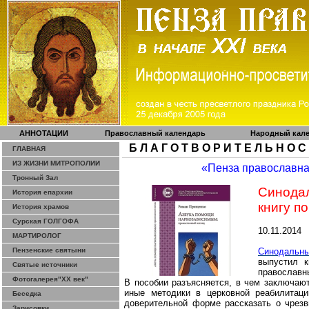
АННОТАЦИИ
Православный календарь
Народный кал
Б Л А Г О Т В О Р И Т Е Л Ь Н О С
ГЛАВНАЯ
ИЗ ЖИЗНИ МИТРОПОЛИИ
«Пенза православн
Тронный Зал
Синода
История епархии
книгу п
История храмов
Сурская ГОЛГОФА
10.11.2014
МАРТИРОЛОГ
Пензенские святыни
Синодальны
выпустил 
Святые источники
православн
Фотогалерея"ХХ век"
В пособии разъясняется, в чем заключаю
иные методики в церковной реабилитаци
Беседка
доверительной форме рассказать о чрез
Зарисовки