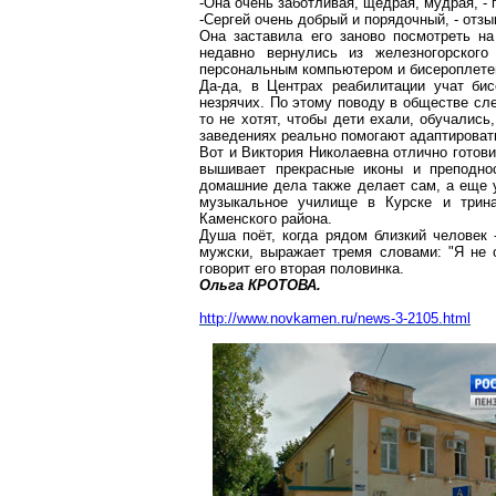
-Она очень заботливая, щедрая, мудрая, - 
-Сергей очень добрый и порядочный, - отзы
Она заставила его заново посмотреть на
недавно вернулись из
железногорского
Ц
персональным компьютером и
бисероплет
Да-да, в Центрах реабилитации учат
би
незрячих. По этому поводу в обществе сл
то не хотят, чтобы дети ехали, обучалис
заведениях реально помогают адаптироват
Вот и Виктория Николаевна отлично готови
вышивает прекрасные иконы и преподно
домашние дела также делает сам, а еще 
музыкальное училище в Курске и трин
Каменского района.
Душа поёт, когда рядом близкий человек 
мужски, выражает тремя словами: "Я не о
говорит его вторая половинка.
Ольга КРОТОВА.
http://www.novkamen.ru/news-3-2105.html