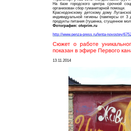
На базе городского центра срочной со
организован сбор гуманитарной помощи.
Краснодонскому
детскому дому Луганской
индивидуальной гигиены (памперсы от 3 
продукты питания (тушенка, сгущенное мол
Фотография:
otvprim.ru
http://www.penza-press.ru/lenta-novostey/
Сюжет о работе уникальног
показан в эфире
П
ервого ка
13.11.2014