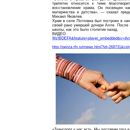
трепетно относится к теме благотвори
восстановление храма. Он посвящен как
материнства и детства», — сказал пред
Михаил Яковлев.
Храм в селе
Потловка
был построен в нач
своей рано умершей дочери Алле. После 
школы, как это было столетие назад.
ВИДЕ
WzIBDEFA&feature=player_embedded&v=d
http://penza.rfn.ru/rnews.html?id=268731&cid
«Транспорт у нас есть. Мы доставим груз