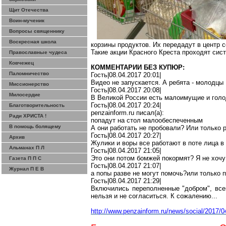
Щит Отечества
Воин-мученик
Вопросы священнику
Воскресная школа
корзины продуктов. Их передадут в центр 
Такие акции Красного Креста проходят сис
Православные чудеса
Ковчежец
КОММЕНТАРИИ БЕЗ КУПЮР:
Паломничество
Гость|08.04.2017 20:01|
Видео не запускается. А ребята - молодцы
Миссионерство
Гость|08.04.2017 20:08|
Милосердие
В Великой России есть малоимущие и гол
Гость|08.04.2017 20:24|
Благотворительность
penzainform.ru
писал(
a
):
Ради ХРИСТА !
попадут на стол
малообеспеченным
В помощь болящему
А они работать не пробовали? Или только 
Гость|08.04.2017 20:27|
Архив
Жулики и воры все работают в поте лица в
Альманах П Л
Гость|08.04.2017 21:05|
Это они потом бомжей покормят? Я не
хочу
Газета П П С
Гость|08.04.2017 21:07|
Журнал П Е В
а попы разве не могут
помочь
?и
ли
только п
Гость|08.04.2017 21:29|
Включились переполненные "добром", все
нельзя и не согласиться. К сожалению...
http://www.penzainform.ru/news/social/2017/