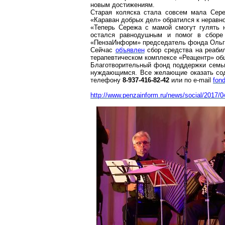
новым достижениям.
Старая коляска стала совсем мала Сере
«Караван добрых дел» обратился к
неравн
«Теперь Сережа с мамой смогут гулять
остался равнодушным и помог в сборе 
«
ПензаИнформ
» председатель фонда Ольг
Сейчас
объявлен
сбор средства на реаби
терапевтическом комплексе «
Реацентр
» об
Благотворительный фонд поддержки семьи
нуждающимся
. Все желающие оказать сод
телефону
8-937-416-82-42
или по
e-mail
fon
http://www.penzainform.ru/news/social/2017/