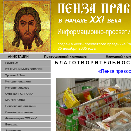
АННОТАЦИИ
Православный календарь
Народный кал
Б Л А Г О Т В О Р И Т Е Л Ь Н О С
ГЛАВНАЯ
ИЗ ЖИЗНИ МИТРОПОЛИИ
«Пенза право
Тронный Зал
История епархии
История храмов
Сурская ГОЛГОФА
МАРТИРОЛОГ
Пензенские святыни
Святые источники
Фотогалерея"ХХ век"
Беседка
Зарисовки